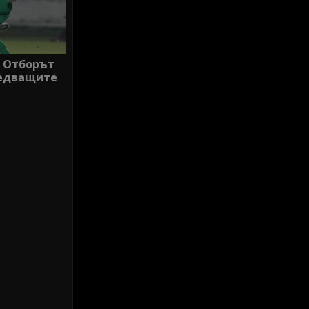
: Отборът
ледващите