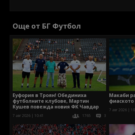
Още от БГ Футбол
Макаби р
Еуфория в Троян! Обединиха
фиаското
футболните клубове, Мартин
Кушев повежда новия ФК Чавдар
7 авг 2026 | 10
7 авг 2026 | 10:41
1765
3