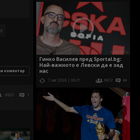
р
Гинко Василев пред Sportal.bg:
Най-важното е Левски да е зад
нас
и коментар
7 авг 2026 | 08:21
9672
46
8925
1