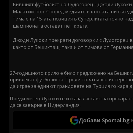
Бившият футболист на Лудогорец - Джоди Лукоки 
Малатияспор. Според медиите в южната ни съседка
тима е на 15-ата позиция в Суперлигата точно над
шампионата остават пет кръга.
Джоди Лукоки прекрати договор си с Лудогорец в 
както от Бешикташ, така и от тимове от Германия
27-годишното крило е било предложено на Бешикта
привлекат футболиста. Преди това силен интерес 
да играе за един от грандовете на Турция го кара д
Преди месец Лукоки се изказа ласкаво за прекаран
да се завърне в Нидерландия.
Добави Sportal.bg