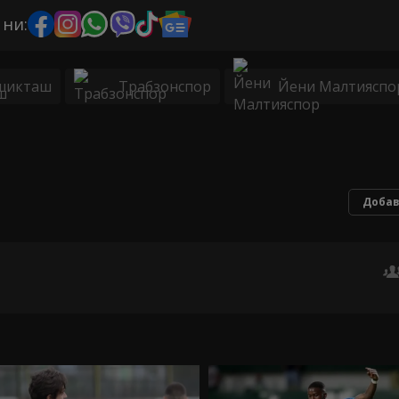
 ни:
шикташ
Трабзонспор
Йени Малтияспо
Добав