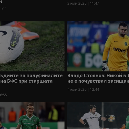
ц
3 юли 2020 | 11:47
1:11
съдиите за полуфиналите
Владо Стоянов: Никой в
 на БФС при старшата
не е почувствал засищан
4 юли 2020 | 12:44
6:55