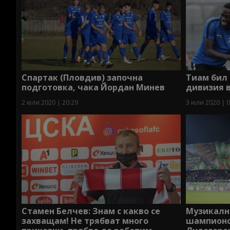
Спартак (Пловдив) започна
Тиам бил 
подготовка, чака Йордан Минев
дивизия 
2 юли 2020 | 20:29
3 юли 2020 | 0
Стамен Белчев: Знам с какво се
Музикално
захващам! Не трябват много
шампионс