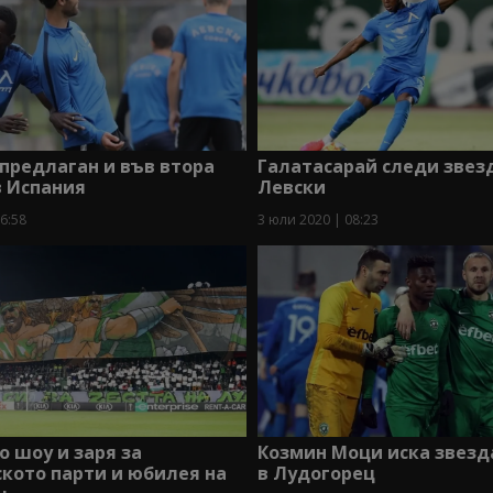
предлаган и във втора
Галатасарай следи звез
в Испания
Левски
6:58
3 юли 2020 | 08:23
 шоу и заря за
Козмин Моци иска звезд
кото парти и юбилея на
в Лудогорец