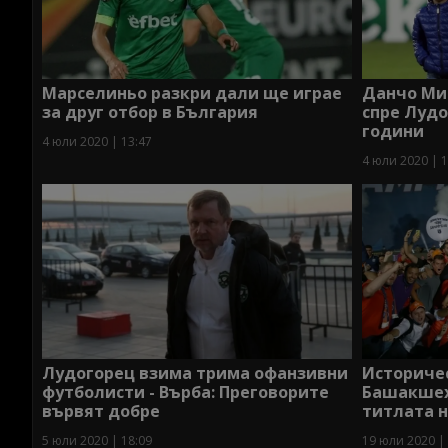
Марселиньо разкри дали ще играе
Данчо Ми
за друг отбор в България
спре Лудо
години
4 юли 2020 | 13:47
4 юли 2020 | 1
Лудогорец взима трима офанзивни
Историчес
футболисти - Върба: Преговорите
Башакшех
вървят добре
титлата н
5 юли 2020 | 18:09
19 юли 2020 |