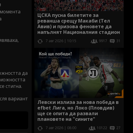
и
В момента
ЦСКА пусна билетите за
а
реванша срещу Макаби (Тел
Авив) и призова феновете да
напълнят Националния стадион
явяваха,
7 авг 2026 | 10:15
9917
31
ожността да
зможността
е стигна.
исля вариант
Левски излиза за нова победа в
efbet Лига, но Локо (Пловдив)
ще се опита да развали
плановете на "сините"
7 авг 2026 | 08:00
10122
27