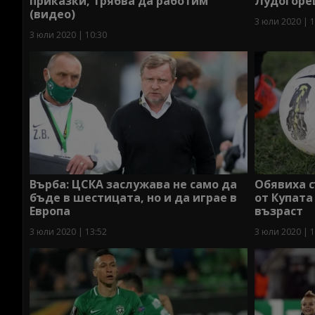
приказки, трябва да работим
Лудогоре
(видео)
3 юли 2020 | 1
3 юли 2020 | 10:30
Върба: ЦСКА заслужава не само да
Обявиха 
бъде в шестицата, но и да играе в
от Купата
Европа
възраст
3 юли 2020 | 13:52
3 юли 2020 | 1