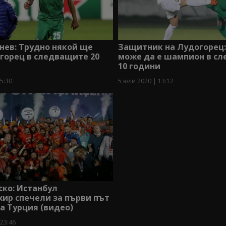
нев: Трудно някой ще
Защитник на Лудогорец
горец в следващите 20
може да е шампион в с
10 години
5:30
5 юли 2020 | 13:12
ко: Истанбул
ир спечели за първи път
а Турция (видео)
 23:46