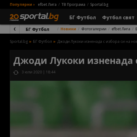
Популярни
»
efbet Лига
ТВ Програма
Sportal.bg
БГ Футбол
Футбол свят
БГ Футбол
Новини
Фотогалерии
efbet Лига
Sportal.bg
БГ Футбол
Джоди Лукоки изненада с избора си на но
Джоди Лукоки изненада с
3 юли 2020 | 18:44