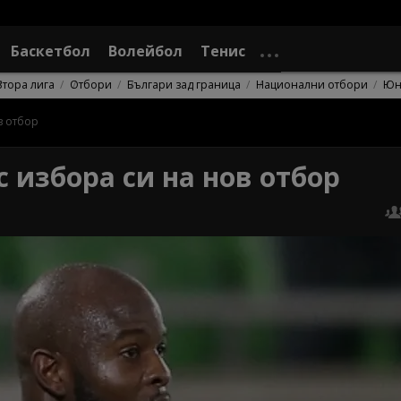
Баскетбол
Волейбол
Тенис
Втора лига
Отбори
Българи зад граница
Национални отбори
Юн
в отбор
 избора си на нов отбор