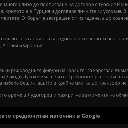
е много близо до подписване на договор с турския Йен
, крилото е в Турция и договаря личните си условия. 
 чертата. Отборът е застрашен от изпадане, а до края н
началото на април тази година и интерес към него про
, Англия и Франция.
ш и ръководните фигури на "орлите" са харесали възм
към Джоди Лукоки имаше и от Трабзонспор, но прие въ
а избере Бешикташ. Но в крайна сметка до трансфер не с
ото време в Лудогорец и разкри, че за момента не обм
 като предпочитан източник в Google