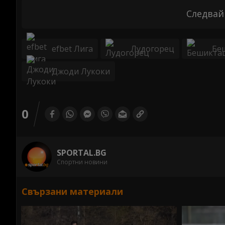
Следвай
efbet Лига
Лудогорец
Бе
Джоди Лукоки
0
SPORTAL.BG
Спортни новини
Свързани материали