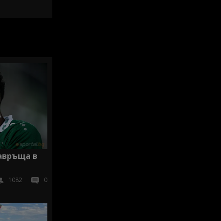
завръща в
1082
0