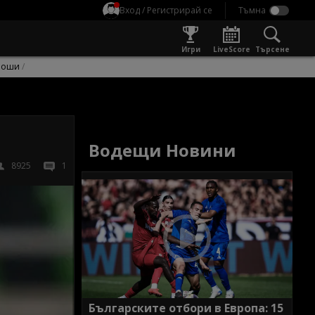
Вход / Регистрирай се
Игри
LiveScore
Търсене
оши
Водещи Новини
8925
1
Българските отбори в Европа: 15