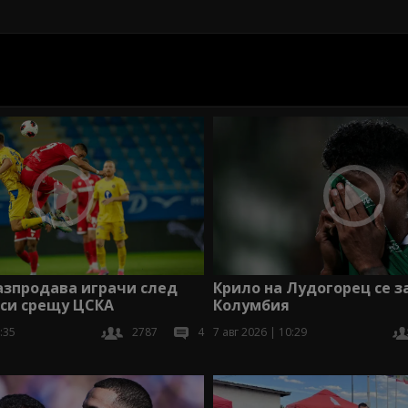
азпродава играчи след
Крило на Лудогорец се 
 си срещу ЦСКА
Колумбия
:35
2787
4
7 авг 2026 | 10:29