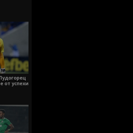
 Лудогорец
е от успехи