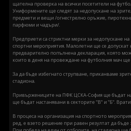
щателна проверка на всички посетители на футбо
Униформените ще следят за недопускане на зрител
предмети и вещи /огнестрелно оръжие, пиротехнич
парфюми и чадъри/.
Предприети са стриктни мерки за недопускане на
спортни мероприятия. Малолетни ще се допускат 
предварително попълнена декларация, която може 
които в деня на провеждане на футболния мач ще 
За да бъде избегнато струпване, приканваме зрит
стадиона.
Привържениците на ПФК ЦСКА-София ще бъдат наст
ще бъдат настанявани в секторите "В" и "Б". Врати
В процеса на организация на спортното мероприя
ред, е взето решение при равен резултат да бъде 
При победа на един от отборите, на стадиона ще 