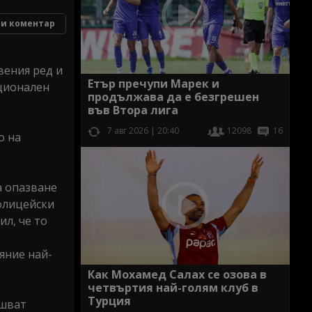
и коментар
вения ред и
Етър пречупи Марек и
ационален
продължава да е безгрешен
във Втора лига
7 авг 2026 | 20:40
12098
16
о на
а опазване
олицейски
л, че то
яние най-
Как Мохамед Салах се озова в
четвъртия най-голям клуб в
Турция
ршват