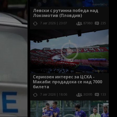
Левски с рутинна победа над
Локомотив (Пловдив)
7 авг 2026 | 23:07
87980
235
Сериозен интерес за ЦСКА -
Макаби: продадоха се над 7000
билета
7 авг 2026 | 18:06
30395
133