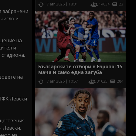
7 авг 2026 | 18:31
14034
23
а забранени
 число и
ещение на
жител и
 стадиона,
Българските отбори в Европа: 15
мача и само една загуба
довете на
7 авг 2026 | 10:57
31025
284
 ПФК Левски
бществения
- Левски.
нето на