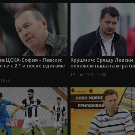
а ЦСКА-София - Левски:
Крушчич: Срещу Левски 
 ги с 2:1 и после вдигаме
покажем нашата игра (в
19 юни 2020 | 11:38
 11:30