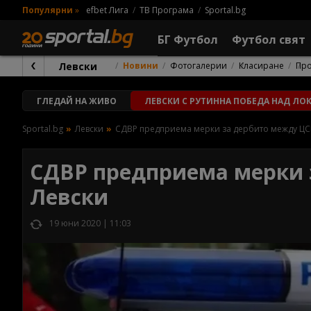
Популярни
»
efbet Лига
ТВ Програма
Sportal.bg
БГ Футбол
Футбол свят
Левски
Новини
Фотогалерии
Класиране
Пр
ГЛЕДАЙ
НА ЖИВО
ЛЕВСКИ С РУТИННА ПОБЕДА НАД ЛО
Sportal.bg
Левски
СДВР предприема мерки за дербито между ЦС
СДВР предприема мерки 
Левски
19 юни 2020 | 11:03