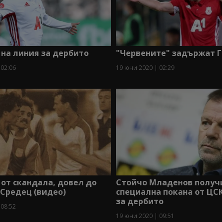
на линия за дербито
"Червените" задържат 
 02:06
19 юни 2020 | 02:29
 от скандала, довел до
Стойчо Младенов получ
Средец (видео)
специална покана от ЦС
за дербито
 08:52
19 юни 2020 | 09:51