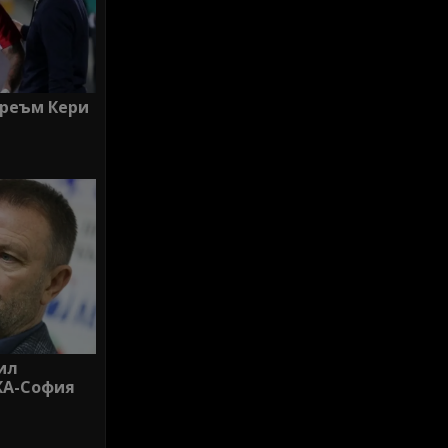
Греъм Кери
ил
КА-София