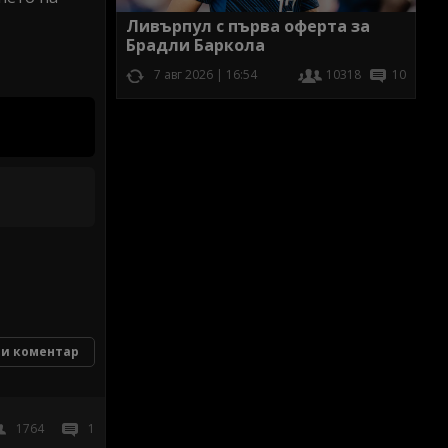
Ливърпул с първа оферта за
Брадли Баркола
7 авг 2026 | 16:54
10318
10
и коментар
1764
1