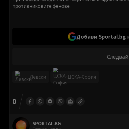
противниковите фенове.
Добави Sportal.bg
Следвай
Левски
ЦСКА-София
0
SPORTAL.BG
Спортни новини