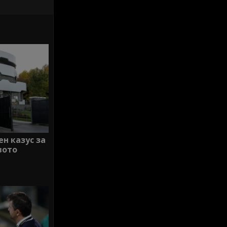
ен казус за
вото