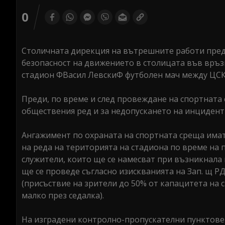
0
Столичната дирекция на вътрешните работи пред
безопасност на движението в столицата във връзк
стадион ФВасил ЛевскиФ футболен мач между ЦСК
Преди, по време и след провеждане на спортната
обществения ред и за недопускането на инциденти
Ангажимент по охраната на спортната среща имат 
на реда на територията на стадиона по време на
служители, които ще се намесват при възникнала 
ще се проведе съгласно изискванията на Зап. щ РД
(присъствие на зрители до 50% от капацитета на 
малко през седалка).
На изградени контролно-пропускателни пунктове