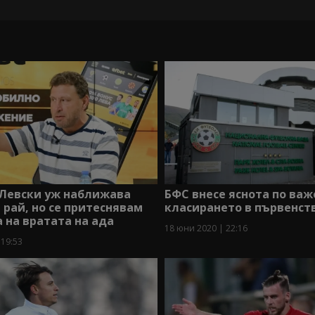
 Левски уж наближава
БФС внесе яснота по важ
 рай, но се притеснявам
класирането в първенст
а на вратата на ада
18 юни 2020 | 22:16
 19:53