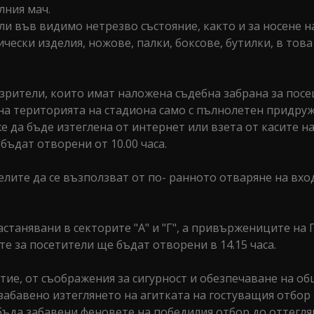
лния мач.
и във видимо нетрезво състояние, както и за носене н
ески изделия, ножове, палки, боксове, бутилки, в това
 зрители, които имат наложена съдебна забрана за пос
на територията на стадиона само с пълнолетен придру
да бъде изтеглена от интернет или взета от касите на
бъдат отворени от 10.00 часа.
елите да се възползват от по- ранното отваряне на вхо
анявани в секторите "А" и "Г", а привържениците на
те за посетители ще бъдат отворени в 14.15 часа.
тие, от съображения за сигурност и обезпечаване на о
забавено изтеглянето на агитката на гостуващия отбор 
бъда забавени феновете на победилия отбор до оттегля