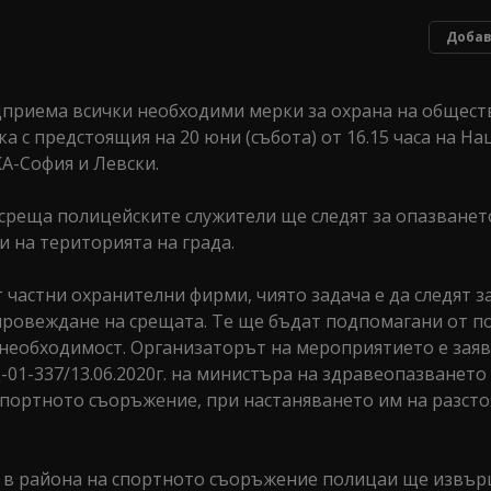
Добав
приема всички необходими мерки за охрана на общест
а с предстоящия на 20 юни (събота) от 16.15 часа на Н
А-София и Левски.
 среща полицейските служители ще следят за опазванет
 на територията на града.
частни охранителни фирми, чиято задача е да следят з
 провеждане на срещата. Те ще бъдат подпомагани от п
необходимост. Организаторът на мероприятието е заяви
-01-337/13.06.2020г. на министъра на здравеопазването
спортното съоръжение, при настаняването им на разсто
 в района на спортното съоръжение полицаи ще извъ