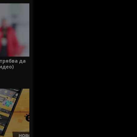
трябва да
идео)