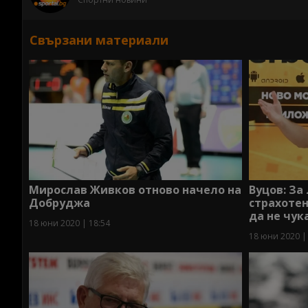
Свързани материали
Мирослав Живков отново начело на
Вуцов: За
Добруджа
страхотен
да не чук
18 юни 2020 | 18:54
18 юни 2020 |