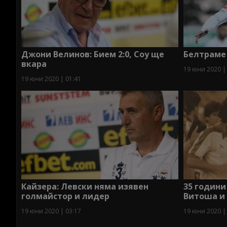
Джони Велинов: Бием 2:0, Соу ще
Белтраме 
вкара
19 юни 2020 |
19 юни 2020 | 01:41
Кайзера: Левски няма изявен
35 години
голмайстор и лидер
Витоша и 
19 юни 2020 | 03:17
19 юни 2020 |