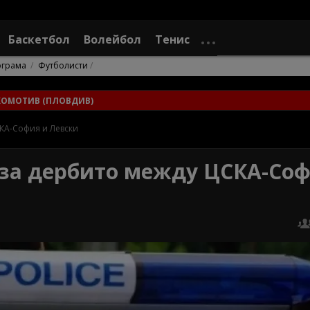
Баскетбол
Волейбол
Тенис
ограма
Футболисти
КОМОТИВ (ПЛОВДИВ)
КА-София и Левски
за дербито между ЦСКА-Соф