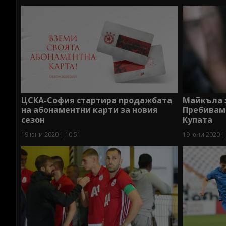
ЦСКА-София стартира продажбата
Майкъла з
на абонаментни карти за новия
Пребиваме
сезон
Купата
19 юни 2020 | 10:51
19 юни 2020 |