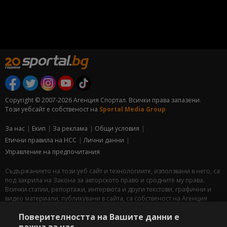
Copyright © 2007-2026 Агенция Спортал. Всички права запазени.
Този уебсайт е собственост на
Sportal Media Group
За нас
Екип
За рекламa
Общи условия
Етични правила на НСС
Лични данни
Управление на предпочитания
Съдържанието на този уеб сайт и технологиите, използвани в него, са
под закрила на Закона за авторското право и сродните му права.
Всички статии, репортажи, интервюта и други текстови, графични и
видео материали, публикувани в сайта, са собственост на Агенция
Спортал, освен ако изрично е посочено друго. Допуска се
Поверителността на Вашите данни е
публикуване на текстови материали само след писмено съгласие на
Агенция Спортал, посочване на източника и добавяне на линк към