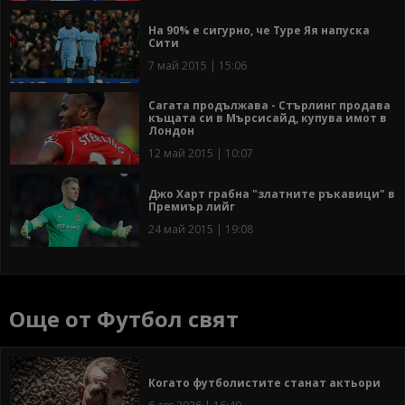
На 90% е сигурно, че Туре Яя напуска
Сити
7 май 2015 | 15:06
Сагата продължава - Стърлинг продава
къщата си в Мърсисайд, купува имот в
Лондон
12 май 2015 | 10:07
Джо Харт грабна "златните ръкавици" в
Премиър лийг
24 май 2015 | 19:08
Още от Футбол свят
Когато футболистите станат актьори