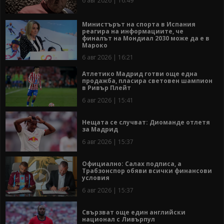
6 авг 2026 | 16:49
Министърът на спорта в Испания
реагира на информациите, че
финалът на Мондиал 2030 може да е в
Мароко
6 авг 2026 | 16:21
Атлетико Мадрид готви още една
продажба, пласира световен шампион
в Ривър Плейт
6 авг 2026 | 15:41
Нещата се случват: Диоманде отлетя
за Мадрид
6 авг 2026 | 15:37
Официално: Салах подписа, а
Трабзонспор обяви всички финансови
условия
6 авг 2026 | 15:37
Свързват още един английски
национал с Ливърпул