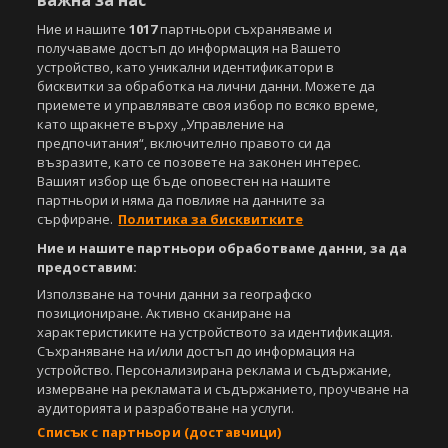
важна за нас
www.sportal.bg. Използването на графични и видео материали,
Ние и нашите
1017
партньори съхраняваме и
публикувани в сайта, е строго забранено. Нарушителите ще бъдат
получаваме достъп до информация на Вашето
санкционирани с цялата строгост на закона.
устройство, като уникални идентификатори в
бисквитки за обработка на лични данни. Можете да
Свали
БЕЗПЛАТНОТО
приложение за:
приемете и управлявате своя избор по всяко време,
като щракнете върху „Управление на
iOS
Android
предпочитания“, включително правото си да
възразите, като се позовете на законен интерес.
Powered by:
Вашият избор ще бъде оповестен на нашите
партньори и няма да повлияе на данните за
сърфиране.
Политика за бисквитките
Ние и нашите партньори обработваме данни, за да
предоставим:
Използване на точни данни за географско
позициониране. Активно сканиране на
характеристиките на устройството за идентификация.
Съхраняване на и/или достъп до информация на
устройство. Персонализирана реклама и съдържание,
измерване на рекламата и съдържанието, проучване на
аудиторията и разработване на услуги.
Списък с партньори (доставчици)