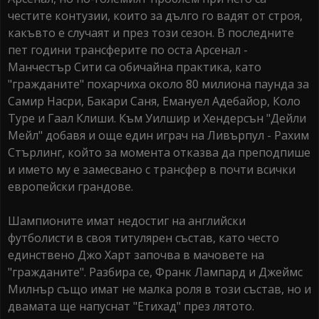
честите контузии, които за дълго го вадят от строя,
какъвто е случаят и през този сезон. В последните
пет години трансферите по оста Арсенал -
Манчестър Сити са обичайна практика, като
"гражданите" похарчиха около 80 милиона паунда за
Самир Насри, Бакари Саня, Емануел Адебайор, Коло
Туре и Гаал Клиши. Към Уилшир и Хендерсън "Дейли
Мейл" добавя и още един играч на Ливърпул - Рахим
Стърлинг, който за момента отказва да преподпише
и името му е замесвано с трансфер в почти всички
европейски грандове.
Шампионите имат недостиг на английски
футболисти в своя титулярен състав, като често
единствено Джо Харт започва в мачовете на
"гражданите". Разбира се, Франк Лампард и Джеймс
Милнър също имат не малка роля в този състав, но и
двамата ще напуснат "Етихад" през лятото.