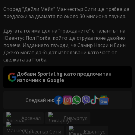
Според "Дейли Мейл" Манчестър Сити ще трябва да
предложи за двамата по около 30 милиона паунда.
Другата голяма цел на "гражданите" е талантът на
Ювентус Пол Погба, който ще струва поне двойно
повече. Изданието твърди, че Самир Насри и Един
Джеко могат да бъдат използвани като част от
сделката за Погба.
Добави Sportal.bg като предпочитан
източник в Google
Следвай ни:
Арсенал
Ливърпул
Манчестър Сити
Ювентус