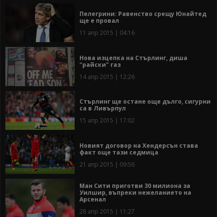
Пелегрини: Равенство срещу Юнайтед
ще е провал
11 апр 2015 | 04:16
Нова изцепка на Стърлинг, диша
"райски" газ
14 апр 2015 | 12:26
Стърлинг ще остане още дълго, сигурни
са в Ливърпул
15 апр 2015 | 17:02
Новият договор на Хендерсън става
факт още тази седмица
21 апр 2015 | 09:56
Ман Сити приготви 30 милиона за
Уилшир, въпреки нежеланието на
Арсенал
28 апр 2015 | 11:27