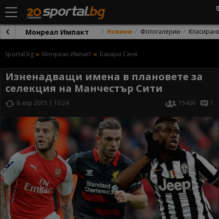
Монреал Импакт
Новини
Фотогалерии
Класиран
Sportal.bg
Монреал Импакт
Бакари Саня
Изненадващи имена в плановете за
селекция на Манчестър Сити
8 апр 2015 | 10:24
15406
1