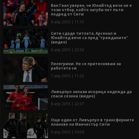
Ван Гаал уверен, че Юнайтед вече не е
този отбор, който загуби пет пъти
подред от Сити
6 апр 2015 | 11:15
Сити сдаде титлата, Арсенал и
Юнайтед вече са пред "гражданите"
(видео)
6 апр 2015 | 22:52
Пелегрини: Не се притеснявам за
работата си
7 апр 2015 | 11:23
Ливърпул запази искрица надежда да
спаси сезона (видео)
8 апр 2015 | 22:37
Oще един от Ливърпул в трансферните
планове на Манчестър Сити
9 апр 2015 | 10:56