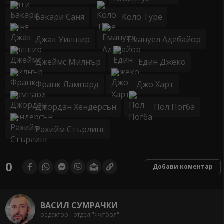
Бакари Саня
Коло Туре
Джак Уилшир
Емануел Адебайор
Джеймс Милнър
Един Джеко
Франк Лампард
Джо Харт
Джордан Хендерсън
Пол Погба
Рахийм Стърлинг
0
Добави коментар
ВАСИЛ СУМРАЧКИ
редактор - отдел "Футбол"