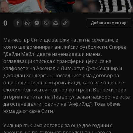
0
Добави коментар
Манчестър Сити ще заложи на лятна селекция, в
която ще доминират английски футболисти. Според
"Дейли Мейл" двете изненадващи имена,
оглавяващи списъка с трансферни цели, са на
халфовете на Арсенал и Ливърпул Джак Уилшир и
Джордан Хендерсън. Последният има договор за
още с един сезон с мърсисайдци, като все още не е
сложил подписа си под нов контракт. Въпреки това
вторият капитан на Ливърпул заяви наскоро, че иска
да остане дълги години на "Анфийлд". Това обаче
няма да откаже Сити.
Уилшир пък има договор за още две години с
Арсенал, но по-големият проблем при него са