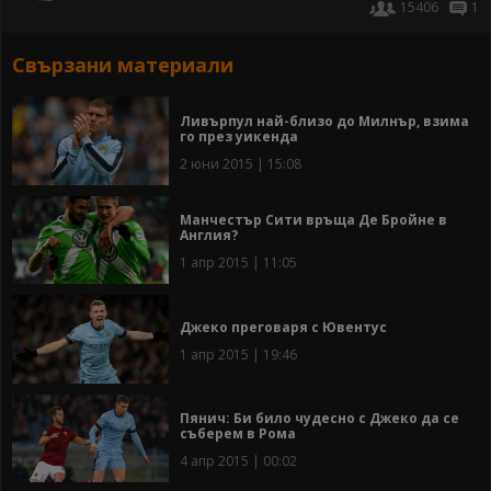
15406
1
Свързани материали
Ливърпул най-близо до Милнър, взима
го през уикенда
2 юни 2015 | 15:08
Манчестър Сити връща Де Бройне в
Англия?
1 апр 2015 | 11:05
Джеко преговаря с Ювентус
1 апр 2015 | 19:46
Пянич: Би било чудесно с Джеко да се
съберем в Рома
4 апр 2015 | 00:02