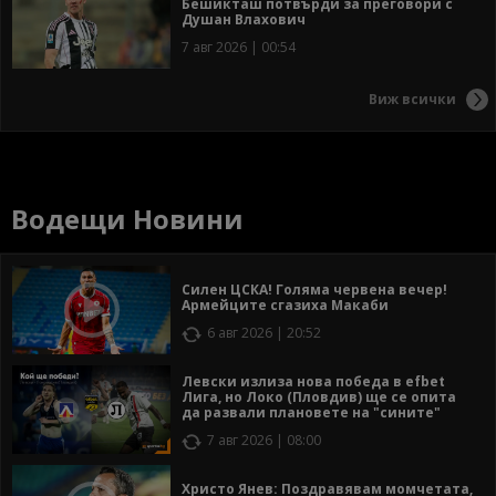
Бешикташ потвърди за преговори с
Душан Влахович
7 авг 2026 | 00:54
Виж всички
Водещи Новини
Силен ЦСКА! Голяма червена вечер!
Армейците сгазиха Макаби
6 авг 2026 | 20:52
Левски излиза нова победа в efbet
Лига, но Локо (Пловдив) ще се опита
да развали плановете на "сините"
7 авг 2026 | 08:00
Христо Янев: Поздравявам момчетата,