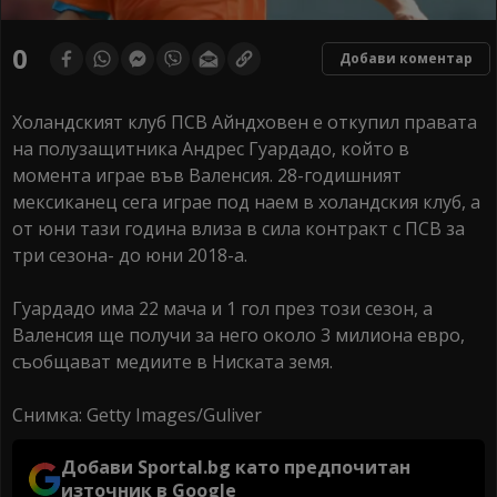
0
Добави коментар
Холандският клуб ПСВ Айндховен е откупил правата
на полузащитника Андрес Гуардадо, който в
момента играе във Валенсия. 28-годишният
мексиканец сега играе под наем в холандския клуб, а
от юни тази година влиза в сила контракт с ПСВ за
три сезона- до юни 2018-а.
Гуардадо има 22 мача и 1 гол през този сезон, а
Валенсия ще получи за него около 3 милиона евро,
съобщават медиите в Ниската земя.
Снимка: Getty Images/Guliver
Добави Sportal.bg като предпочитан
източник в Google