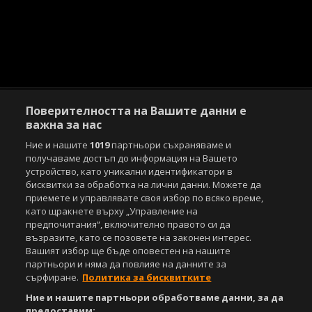
Поверителността на Вашите данни е
важна за нас
Ние и нашите
1019
партньори съхраняваме и
Copyright © 2007-2026 Агенция Спортал. Всички права запазени.
получаваме достъп до информация на Вашето
Този уебсайт е собственост на
Sportal Media Group
устройство, като уникални идентификатори в
бисквитки за обработка на лични данни. Можете да
За нас
Екип
За рекламa
Общи условия
приемете и управлявате своя избор по всяко време,
като щракнете върху „Управление на
Етични правила на НСС
Лични данни
предпочитания“, включително правото си да
Управление на предпочитания
възразите, като се позовете на законен интерес.
Вашият избор ще бъде оповестен на нашите
Съдържанието на този уеб сайт и технологиите, използвани в него, са
партньори и няма да повлияе на данните за
под закрила на Закона за авторското право и сродните му права.
сърфиране.
Политика за бисквитките
Всички статии, репортажи, интервюта и други текстови, графични и
видео материали, публикувани в сайта, са собственост на Агенция
Ние и нашите партньори обработваме данни, за да
Спортал, освен ако изрично е посочено друго. Допуска се
предоставим: