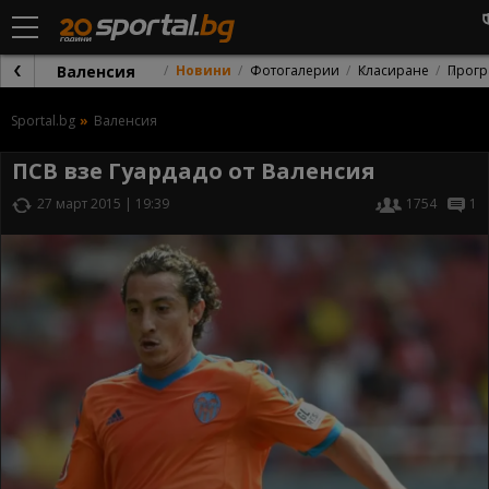
Валенсия
Новини
Фотогалерии
Класиране
Прогр
Sportal.bg
Валенсия
ПСВ взе Гуардадо от Валенсия
27 март 2015 | 19:39
1754
1