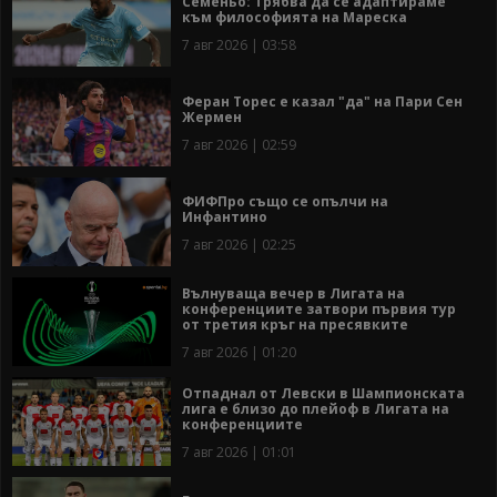
Семеньо: Трябва да се адаптираме
към философията на Мареска
7 авг 2026 | 03:58
Феран Торес е казал "да" на Пари Сен
Жермен
7 авг 2026 | 02:59
ФИФПро също се опълчи на
Инфантино
7 авг 2026 | 02:25
Вълнуваща вечер в Лигата на
конференциите затвори първия тур
от третия кръг на пресявките
7 авг 2026 | 01:20
Отпаднал от Левски в Шампионската
лига е близо до плейоф в Лигата на
конференциите
7 авг 2026 | 01:01