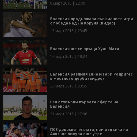
8 март 2015 | 22:00
Валенсия продължава със силните игри
с победа над Ла Коруня (видео)
13 март 2015 | 23:45
Валенсия ще си връща Хуан Мата
17 март 2015 | 19:34
Валенсия разпиля Елче и Гари Родригес
в местното дерби (видео)
20 март 2015 | 23:55
Гая отхвърли първата оферта на
Валенсия
31 март 2015 | 17:36
ПСВ докосва титлата, при издънка на
Аякс ще ликува още утре