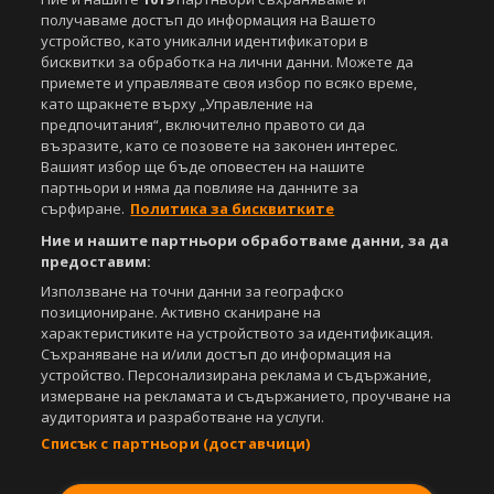
получаваме достъп до информация на Вашето
устройство, като уникални идентификатори в
Copyright © 2007-2026 Агенция Спортал. Всички права запазени.
бисквитки за обработка на лични данни. Можете да
Този уебсайт е собственост на
Sportal Media Group
приемете и управлявате своя избор по всяко време,
като щракнете върху „Управление на
За нас
Екип
За рекламa
Общи условия
предпочитания“, включително правото си да
Етични правила на НСС
Лични данни
възразите, като се позовете на законен интерес.
Управление на предпочитания
Вашият избор ще бъде оповестен на нашите
партньори и няма да повлияе на данните за
Съдържанието на този уеб сайт и технологиите, използвани в него, са
сърфиране.
Политика за бисквитките
под закрила на Закона за авторското право и сродните му права.
Ние и нашите партньори обработваме данни, за да
Всички статии, репортажи, интервюта и други текстови, графични и
предоставим:
видео материали, публикувани в сайта, са собственост на Агенция
Спортал, освен ако изрично е посочено друго. Допуска се
Използване на точни данни за географско
публикуване на текстови материали само след писмено съгласие на
позициониране. Активно сканиране на
Агенция Спортал, посочване на източника и добавяне на линк към
характеристиките на устройството за идентификация.
www.sportal.bg. Използването на графични и видео материали,
Съхраняване на и/или достъп до информация на
публикувани в сайта, е строго забранено. Нарушителите ще бъдат
устройство. Персонализирана реклама и съдържание,
санкционирани с цялата строгост на закона.
измерване на рекламата и съдържанието, проучване на
аудиторията и разработване на услуги.
Свали
БЕЗПЛАТНОТО
приложение за:
Списък с партньори (доставчици)
iOS
Android