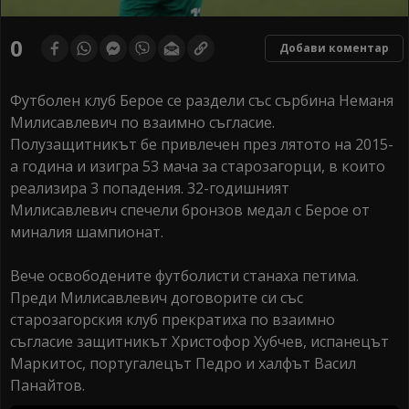
0
Добави коментар
Футболен клуб Берое се раздели със сърбина Неманя
Милисавлевич по взаимно съгласие.
Полузащитникът бе привлечен през лятото на 2015-
а година и изигра 53 мача за старозагорци, в които
реaлизира 3 попадения. 32-годишният
Милисавлевич спечели бронзов медал с Берое от
миналия шампионат.
Вече освободените футболисти станаха петима.
Преди Милисавлевич договорите си със
старозагорския клуб прекратиха по взаимно
съгласие защитникът Христофор Хубчев, испанецът
Маркитос, португалецът Педро и халфът Васил
Панайтов.