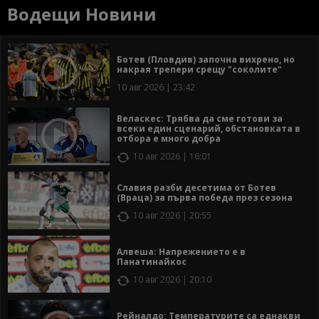
Водещи Новини
Ботев (Пловдив) започна вихрено, но
накрая трепери срещу "соколите"
10 авг 2026 | 23:42
Веласкес: Трябва да сме готови за
всеки един сценарий, обстановката в
отбора е много добра
10 авг 2026 | 16:01
Славия разби десетима от Ботев
(Враца) за първа победа през сезона
10 авг 2026 | 20:55
Алвеша: Напрежението е в
Панатинайкос
10 авг 2026 | 20:10
Рейналдо: Температурите са еднакви