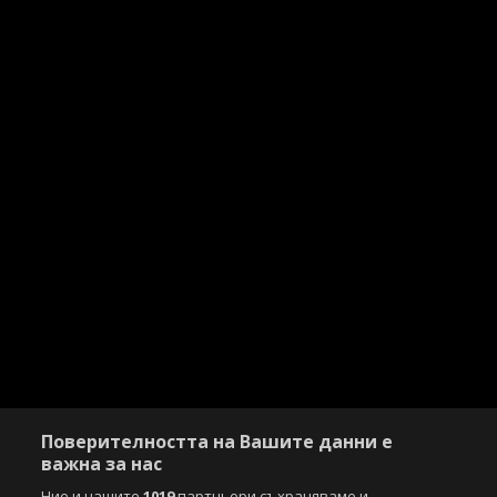
Поверителността на Вашите данни е
важна за нас
Ние и нашите
1019
партньори съхраняваме и