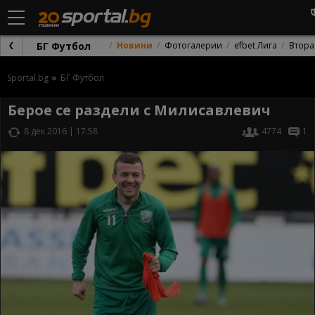
БГ Футбол
Новини
Фотогалерии
efbet Лига
Втора
Sportal.bg
БГ Футбол
Берое се раздели с Милисавлевич
8 дек 2016 | 17:58
4774
1