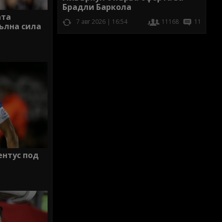
Брадли Баркола
ата
7 авг 2026 | 16:54
11168
11
ълна сила
ентус под