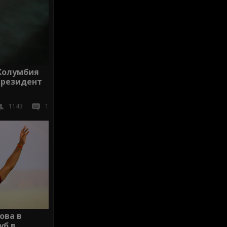
Колумбия
президент
1143
1
ова в
уб в