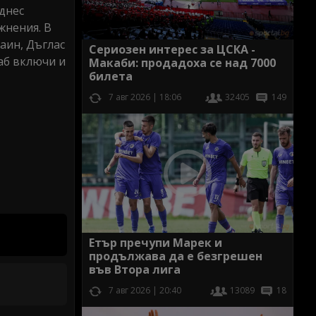
днес
жнения. В
уаин, Дъглас
Сериозен интерес за ЦСКА -
аб включи и
Макаби: продадоха се над 7000
билета
7 авг 2026 | 18:06
32405
149
Етър пречупи Марек и
продължава да е безгрешен
във Втора лига
7 авг 2026 | 20:40
13089
18