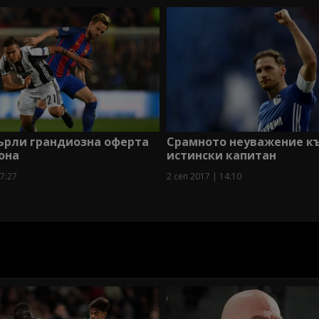
ърли грандиозна оферта
Срамното неуважение к
она
истински капитан
07:27
2 сеп 2017 | 14:10