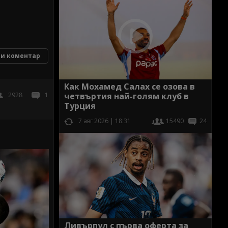
и коментар
Как Мохамед Салах се озова в
2928
1
четвъртия най-голям клуб в
Турция
7 авг 2026 | 18:31
15490
24
Ливърпул с първа оферта за