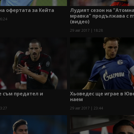
а офертата за Кейта
Лудият сезон на "Атомн
мравка" продължава с п
06:24
(видео)
29 авг 2017 | 18:28
е съм предател и
Хьоведес ще играе в Юв
наем
23:27
29 авг 2017 | 23:44