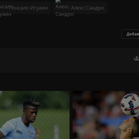
Гонсало Игуаин
Алекс Сандро
Добав