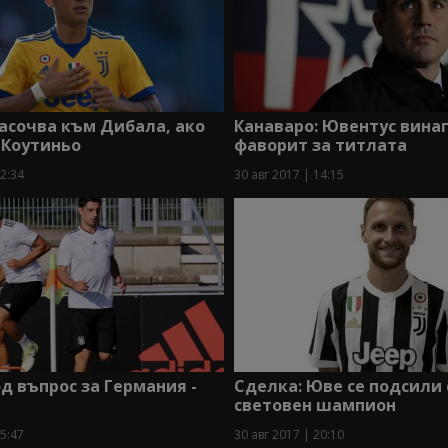
насочва към Дибала, ако
Канаваро: Ювентус винаг
с Коутиньо
фаворит за титлата
12:34
30 авг 2017 | 14:15
д въпрос за Германия -
Сделка: Юве се подсили 
световен шампион
15:47
30 авг 2017 | 20:10