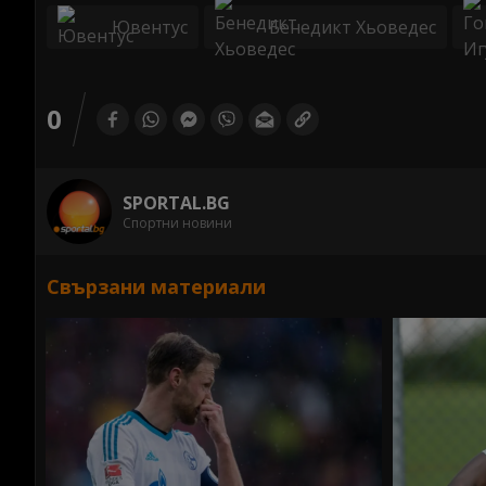
Ювентус
Бенедикт Хьоведес
0
SPORTAL.BG
Спортни новини
Свързани материали