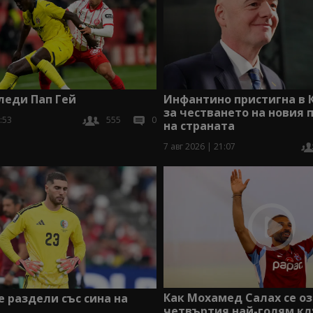
Инфантино пристигна в 
леди Пап Гей
за честването на новия 
:53
555
0
на страната
7 авг 2026 | 21:07
Как Мохамед Салах се оз
е раздели със сина на
четвъртия най-голям кл