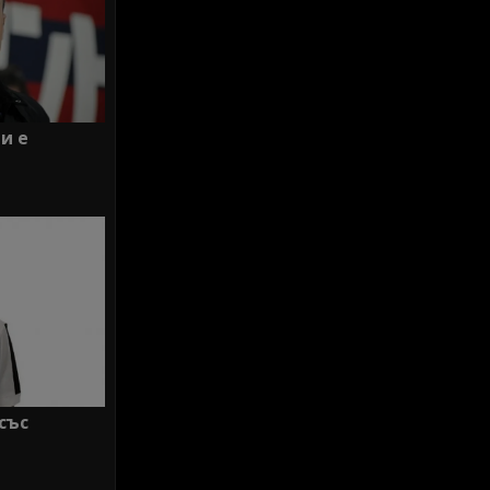
и е
със