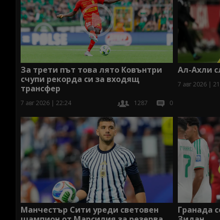
За трети път това лято Ковънтри
Ал-Ахли с
счупи рекорда си за входящ
7 авг 2026 | 21
трансфер
7 авг 2026 | 22:24
1287
0
Манчестър Сити уреди световен
Гранада с
шампион от Марсилия за резерва
Зидан