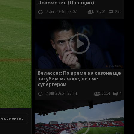
Локомотив (Пловдив)
7 авг 2026 | 23:07
94701
259
Веласкес: По време на сезона ще
загубим мачове, не сме
супергерои
7 авг 2026 | 23:44
3664
4
и коментар