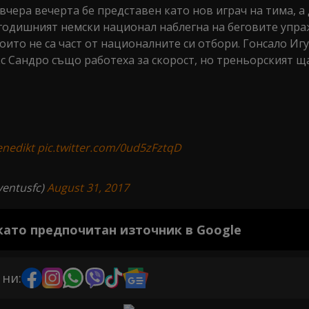
чера вечерта бе представен като нов играч на тима, а 
-годишният немски национал наблегна на беговите упра
оито не са част от националните си отбори. Гонсало Иг
с Сандро също работеха за скорост, но треньорският щ
nedikt
pic.twitter.com/0ud5zFztqD
ventusfc)
August 31, 2017
 като предпочитан източник в Google
 ни: