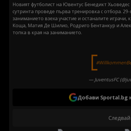
Новият футболист на Ювентус Бенедикт Хьоведес в
сутринта проведе първа тренировка с отбора. 29
заниманието взеха участие и останалите играчи, к
Коща, Матия Де Шилио, Родриго Бентанкур и Алек
топка в края на заниманието.
#WillkommenBe
— JuventusFC (@ju
Добави Sportal.bg
Следвай