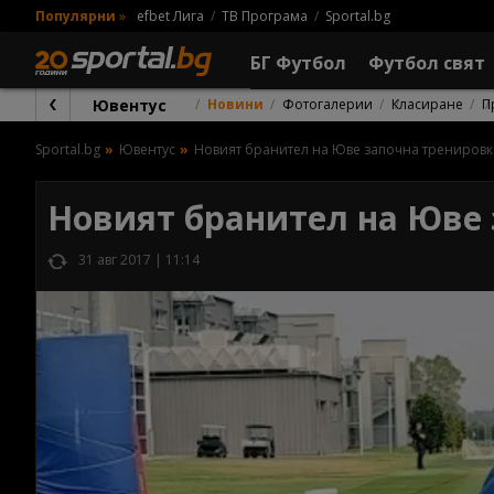
Популярни
»
efbet Лига
ТВ Програма
Sportal.bg
БГ Футбол
Футбол свят
Ювентус
Новини
Фотогалерии
Класиране
П
Sportal.bg
Ювентус
Новият бранител на Юве започна тренировки
Новият бранител на Юве 
31 авг 2017 | 11:14