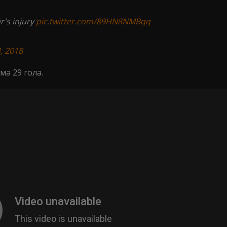
r's injury
pic.twitter.com/89HN8NMBqq
, 2018
ма 29 гола.