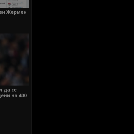
Сен Жермен
л да се
ени на 400