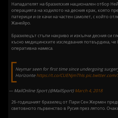
Нападателят на бразилския национален отбор Ней
операцията на ходилото на десния крак, която пре
патерици и се качи на частен самолет, с който о
Жанейро.
Бразилецът стъпи накриво и изкълчи десния си гл
късно медицинските изследвания потвърдиха, че Н
оперативна намеса.
Neymar seen for first time since undergoing surger
Horizonte
https://t.co/CUENjmThIs
pic.twitter.com
— MailOnline Sport (@MailSport)
March 4, 2018
26-годишният бразилец от Пари Сен Жермен предпо
световното първенство в Русия през лятото. Очакв