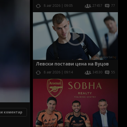
8 авг 2026 | 09:05
27457
77
Левски постави цена на Вуцов
8 авг 2026 | 09:14
34530
55
и коментар