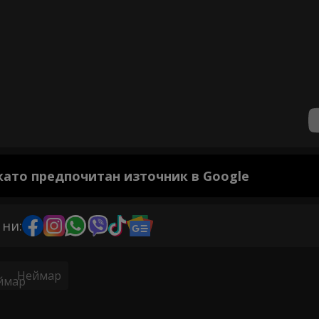
 като предпочитан източник в Google
 ни:
Неймар