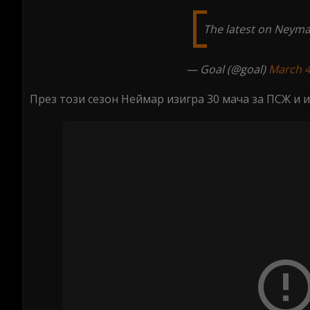
The latest on Neyma
— Goal (@goal)
March 4
През този сезон Неймар изигра 30 мача за ПСЖ и и