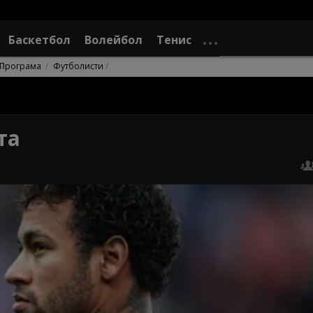
Баскетбол
Волейбол
Тенис
Програма
Футболисти
та