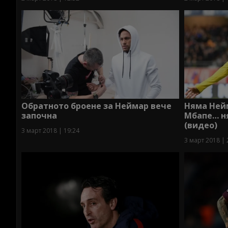
Обратното броене за Неймар вече
Няма Нейм
започна
Мбапе… н
(видео)
3 март 2018 | 19:24
3 март 2018 | 