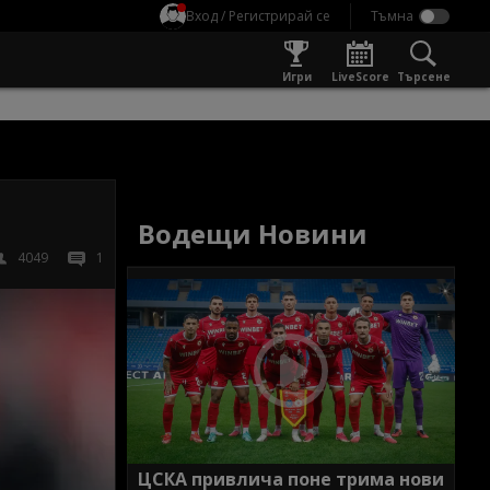
Вход / Регистрирай се
Игри
LiveScore
Търсене
Водещи Новини
4049
1
ЦСКА привлича поне трима нови