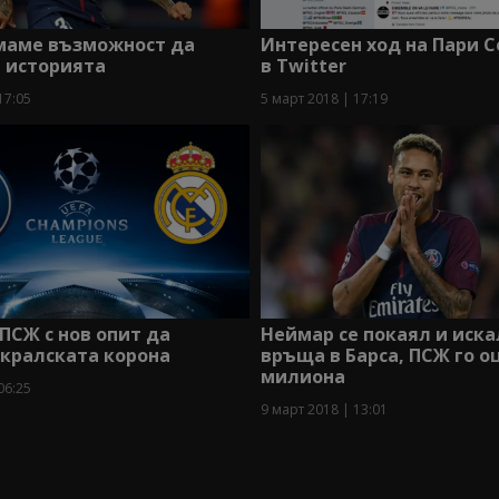
маме възможност да
Интересен ход на Пари 
 историята
в Twitter
17:05
5 март 2018 | 17:19
ПСЖ с нов опит да
Неймар се покаял и иска
 кралската корона
връща в Барса, ПСЖ го оц
милиона
06:25
9 март 2018 | 13:01