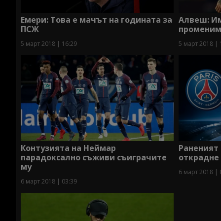
Емери: Това е мачът на годината за
Алвеш: И
ПСЖ
променим
5 март 2018 | 16:29
5 март 2018 | 
Контузията на Неймар
Раненият 
парадоксално съживи съиграчите
открадне
му
6 март 2018 | 
6 март 2018 | 03:39