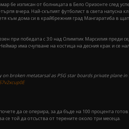
мар бе изписан от болницата в Бело Оризонте след ус
търпя вчера. Най-скъпият футболист в света напусна кл
тлетя към дома си в крайбрежния град Мангаратиба в щат
езен при победата с 3:0 над Олимпик Марсилия преди се
еймар има счупване на костица на десния крак и се на
y on broken metatarsal as PSG star boards private plane in
/S7v2xcup0E
чете да се оперира, за да бъде на 100 процента готов
а се той да отсъства от терените около три месеца.