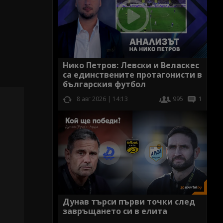
Нико Петров: Левски и Веласкес
са единствените протагонисти в
българския футбол
8 авг 2026 | 14:13
995
1
Дунав търси първи точки след
завръщането си в елита