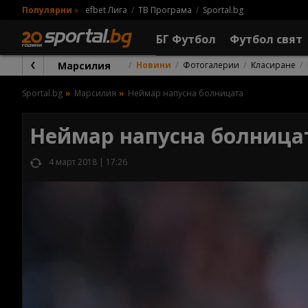
Популярни
»
efbet Лига
ТВ Програма
Sportal.bg
БГ Футбол
Футбол свят
Марсилия
Новини
Фотогалерии
Класиране
Sportal.bg
Марсилия
Неймар напусна болницата
Неймар напусна болница
4 март 2018 | 17:26