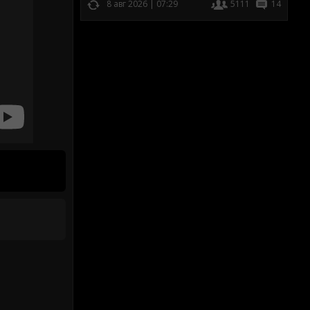
8 авг 2026 | 07:29
5111
14