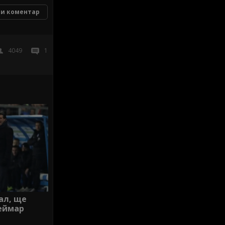
и коментар
4049
1
ал, ще
еймар