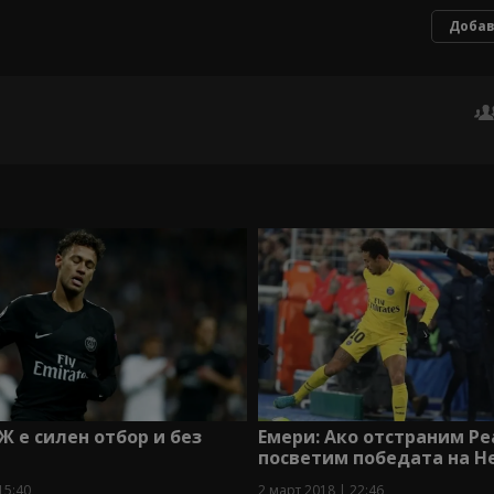
Добав
Ж е силен отбор и без
Емери: Ако отстраним Ре
посветим победата на Н
15:40
2 март 2018 | 22:46