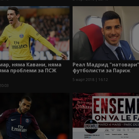
ар, няма Кавани, няма
Реал Мадрид "натовари"
яма проблеми за ПСЖ
футболисти за Париж
5 март 2018 | 16:12
20:03