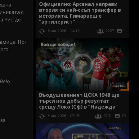
Официално: Арсенал направи
пешна
втория си най-скъп трансфер в
иниката с
историята, Гимараеш е
а Рио де
“артилерист”
8 авг 2026 | 14:12
2207
1
дмица. По-
лага
 Belo
Въодушевеният ЦСКА 1948 ще
търси нов добър резултат
срещу Локо (Сф) в "Надежда"
8 авг 2026 | 07:05
8791
29
 за