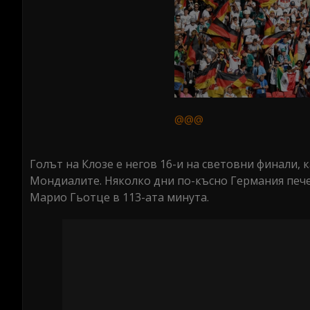
@@@
Голът на Клозе е негов 16-и на световни финали, 
Мондиалите. Няколко дни по-късно Германия печел
Марио Гьотце в 113-ата минута.