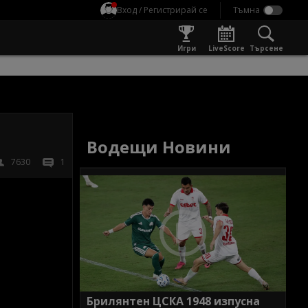
Вход / Регистрирай се
Игри
LiveScore
Търсене
Водещи Новини
7630
1
Брилянтен ЦСКА 1948 изпусна