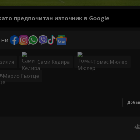
 като предпочитан източник в Google
 ни:
зилия
Сами Кедира
Томас Мюлер
Марио Гьотце
Добав