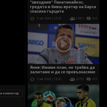
“звездния" Панатинайкос,
гредата и бивш вратар на Барса
спасиха гърците
5 авг 2026 | 23:23
53611
410
Янев: Имаме план, не трябва да
залитаме и да се превъзнасяме
5 авг 2026 | 18:35
32751
212
и коментар