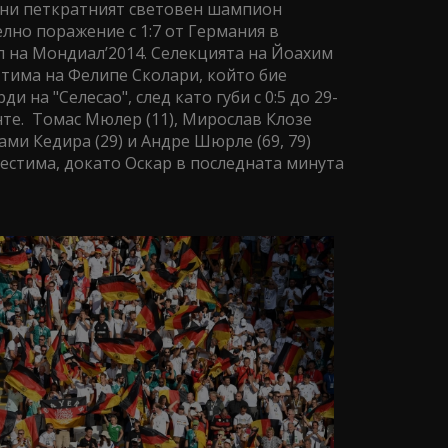
ини петкратният световен шампион
лно поражение с 1:7 от Германия в
л на Мондиал’2014. Селекцията на Йоахим
 тима на Фелипе Сколари, който бие
и на "Селесао", след като губи с 0:5 до 29-
нте. Томас Мюлер (11), Мирослав Клозе
 Сами Кедира (29) и Андре Шюрле (69, 79)
дестима, докато Оскар в последната минута