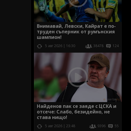
Внимавай, Левски, Кайрат е по-
труден съперник от румънския
шампион!
5 авг 2026 | 16:30
38478
124
Найденов пак се заяде с ЦСКА и
отсече: Слабо, безидейно, не
става нищо!
5 авг 2026 | 23:48
9396
55