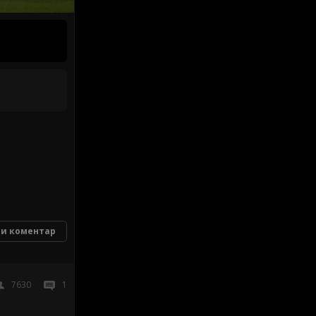
и коментар
7630
1