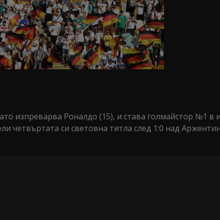
като изпреварва Роналдо (15), и става голмайстор №1 в 
и четвъртата си световна титла след 1:0 над Аржентин