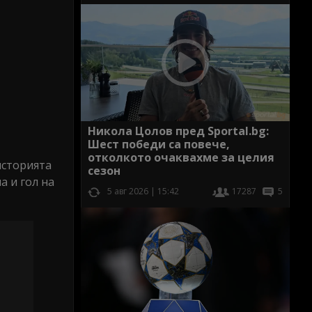
Никола Цолов пред Sportal.bg:
Шест победи са повече,
отколкото очаквахме за целия
историята
сезон
а и гол на
5 авг 2026 | 15:42
17287
5