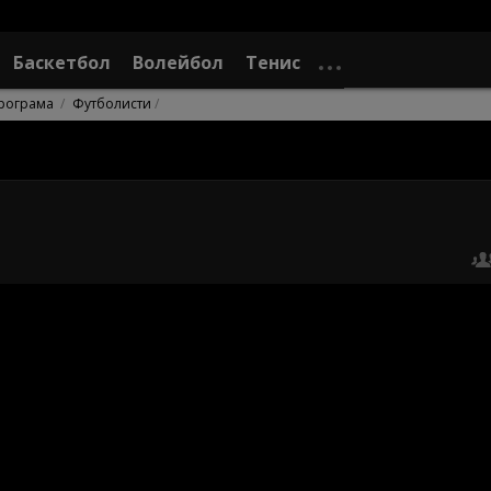
Баскетбол
Волейбол
Тенис
рограма
Футболисти