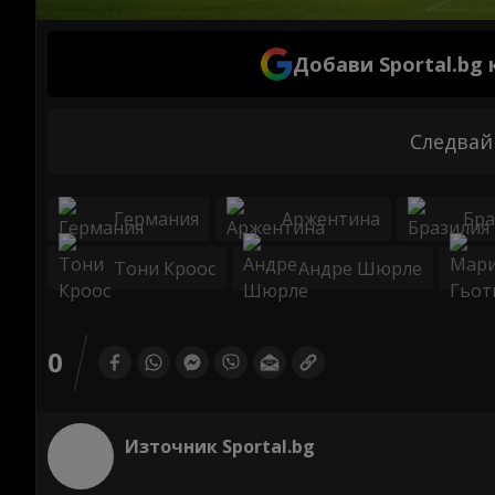
Добави Sportal.bg
Следвай
Германия
Аржентина
Бра
Тони Кроос
Андре Шюрле
0
Източник Sportal.bg