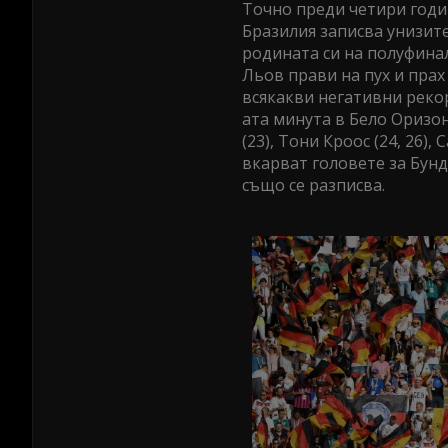
Точно преди четири год
Бразилия записва унизите
родината си на полуфина
Льов прави на пух и прах
всякакви негативни рекорд
ата минута в Бело Оризо
(23), Тони Кроос (24, 26),
вкарват головете за Бун
също се разписва.