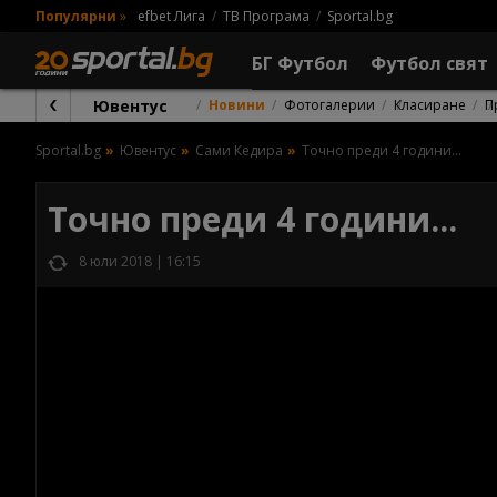
Популярни
»
efbet Лига
ТВ Програма
Sportal.bg
БГ Футбол
Футбол свят
Ювентус
Новини
Фотогалерии
Класиране
П
Sportal.bg
Ювентус
Сами Кедира
Точно преди 4 години...
Точно преди 4 години...
8 юли 2018 | 16:15