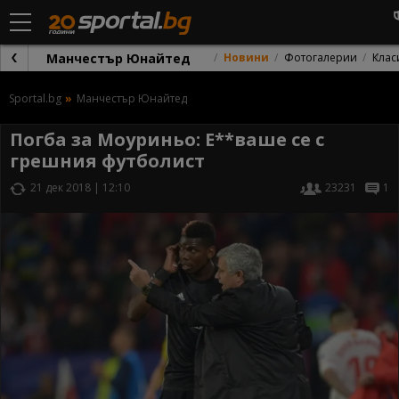
Манчестър Юнайтед
Новини
Фотогалерии
Клас
Sportal.bg
Манчестър Юнайтед
Погба за Моуриньо: Е**ваше се с
грешния футболист
21 дек 2018 | 12:10
23231
1