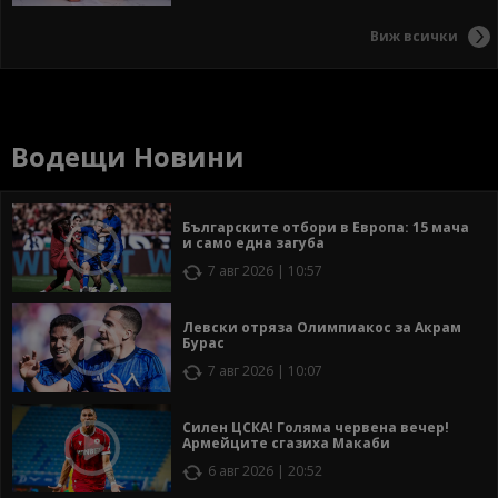
Виж всички
Водещи Новини
Българските отбори в Европа: 15 мача
и само една загуба
7 авг 2026 | 10:57
Левски отряза Олимпиакос за Акрам
Бурас
7 авг 2026 | 10:07
Силен ЦСКА! Голяма червена вечер!
Армейците сгазиха Макаби
6 авг 2026 | 20:52