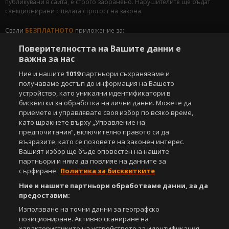
публикувани в сайта, е строго забранено. Нарушителите ще бъдат
санкционирани с цялата строгост на закона.
Свали
БЕЗПЛАТНОТО
приложение за:
Поверителността на Вашите данни е
iOS
Android
важна за нас
Powered by:
Ние и нашите
1019
партньори съхраняваме и
получаваме достъп до информация на Вашето
устройство, като уникални идентификатори в
бисквитки за обработка на лични данни. Можете да
приемете и управлявате своя избор по всяко време,
като щракнете върху „Управление на
предпочитания“, включително правото си да
възразите, като се позовете на законен интерес.
Вашият избор ще бъде оповестен на нашите
партньори и няма да повлияе на данните за
сърфиране.
Политика за бисквитките
Ние и нашите партньори обработваме данни, за да
предоставим:
Използване на точни данни за географско
позициониране. Активно сканиране на
характеристиките на устройството за идентификация.