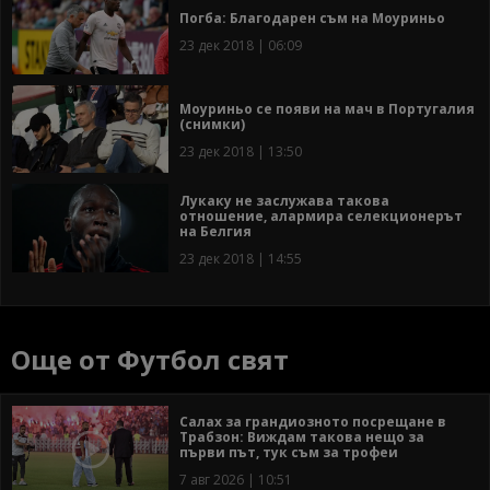
Погба: Благодарен съм на Моуриньо
23 дек 2018 | 06:09
Моуриньо се появи на мач в Португалия
(снимки)
23 дек 2018 | 13:50
Лукаку не заслужава такова
отношение, алармира селекционерът
на Белгия
23 дек 2018 | 14:55
Още от Футбол свят
Салах за грандиозното посрещане в
Трабзон: Виждам такова нещо за
първи път, тук съм за трофеи
7 авг 2026 | 10:51