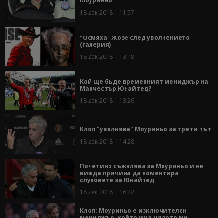
Моуриньо
18 дек 2018 | 11:57
"Осмяха" Жозе след уволнението
(галерия)
18 дек 2018 | 13:18
Кой ще бъде временният мениджър на
Манчестър Юнайтед?
18 дек 2018 | 13:26
Клоп "уволнява" Моуриньо за трети път
18 дек 2018 | 14:28
Почетино съжалява за Моуриньо и не
вижда причина да коментира
слуховете за Юнайтед
18 дек 2018 | 16:22
Клоп: Моуриньо е изключителен
мениджър, който има цялото ми