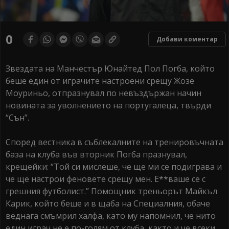
0
Добави коментар
Звездата на Манчестър Юнайтед Пол Погба, който
беше един от играчите настроени срещу Жозе
Моуриньо, отпразнувал по невъздържан начин
новината за уволнението на португалеца, твърди
“Сън”.
Според вестника в съблекалните на тренировъчната
база на клуба във вторник Погба празнувал,
крещейки: “Той си мислеше, че ще ми се подиграва и
че ще настрои феновете срещу мен. Е**ваше се с
грешния футболист.” Помощник треньорът Майкъл
Карик, който беше и в щаба на Специалния, обаче
веднага смъмрил халфа, като му напомнил, че нито
един играч не е по-голям от клуба, както и че всеки,