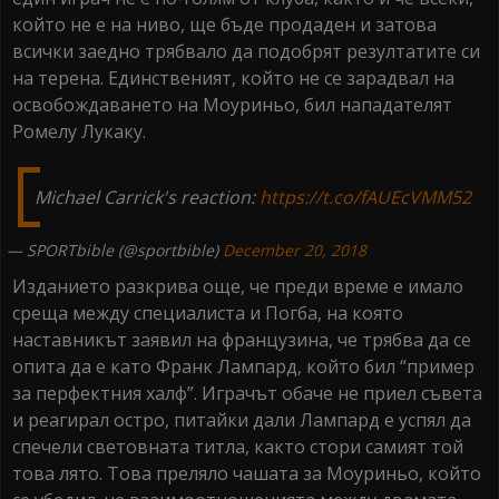
който не е на ниво, ще бъде продаден и затова
всички заедно трябвало да подобрят резултатите си
на терена. Единственият, който не се зарадвал на
освобождаването на Моуриньо, бил нападателят
Ромелу Лукаку.
Michael Carrick's reaction:
https://t.co/fAUEcVMM52
— SPORTbible (@sportbible)
December 20, 2018
Изданието разкрива още, че преди време е имало
среща между специалиста и Погба, на която
наставникът заявил на французина, че трябва да се
опита да е като Франк Лампард, който бил “пример
за перфектния халф”. Играчът обаче не приел съвета
и реагирал остро, питайки дали Лампард е успял да
спечели световната титла, както стори самият той
това лято. Това преляло чашата за Моуриньо, който