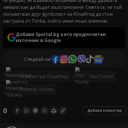
се убедил, че взаимоотношенията между двамата
нямало как да бъдат възстановени. Смята се, че той
посъветвал друг футболист на Юнайтед да стои
настрана от Погба, който имал лошо влияние.
Добави Sportal.bg като предпочитан
източник в Google
Следвай ни:
Манчестър Юнайтед
Пол Погба
Ромелу Лукаку
0
Добави коментар