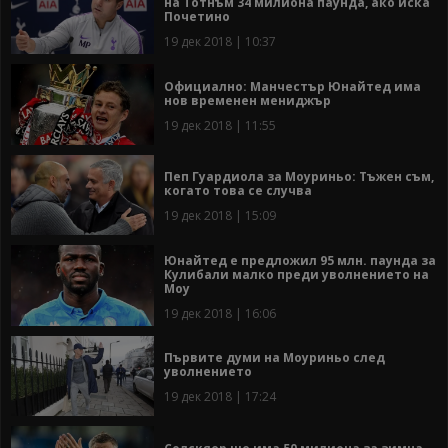
на Тотнъм 34 милиона паунда, ако иска
Почетино
19 дек 2018 | 10:37
Официално: Манчестър Юнайтед има
нов временен мениджър
19 дек 2018 | 11:55
Пеп Гуардиола за Моуриньо: Тъжен съм,
когато това се случва
19 дек 2018 | 15:09
Юнайтед е предложил 95 млн. паунда за
Кулибали малко преди уволнението на
Моу
19 дек 2018 | 16:06
Първите думи на Моуриньо след
уволнението
19 дек 2018 | 17:24