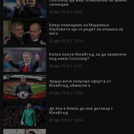
Солскяер ще има 50 милиона за зимна
селекция
20 дек 2018 | 10:32
Бивш помощник на Моуриньо:
Клубовете ще се редят на опашка за
него
20 дек 2018 | 10:59
Колко плати Юнайтед, за да привлече
под наем Солскяер?
20 дек 2018 | 12:01
Зидан вече получил оферта от
Юнайтед, обмисля я
20 дек 2018 | 12:20
Де Хеа е близо до нов договор с
Юнайтед
20 дек 2018 | 18:34