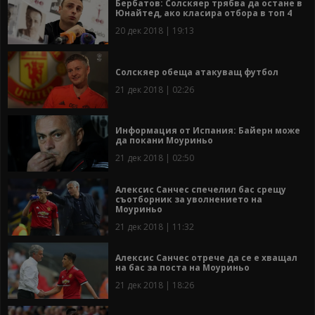
Бербатов: Солскяер трябва да остане в
Юнайтед, ако класира отбора в топ 4
20 дек 2018 | 19:13
Солскяер обеща атакуващ футбол
21 дек 2018 | 02:26
Информация от Испания: Байерн може
да покани Моуриньо
21 дек 2018 | 02:50
Алексис Санчес спечелил бас срещу
съотборник за уволнението на
Моуриньо
21 дек 2018 | 11:32
Алексис Санчес отрече да се е хващал
на бас за поста на Моуриньо
21 дек 2018 | 18:26