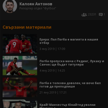
Калоян Антонов
Репортер отдел "Футбол"
23231
1
Свързани материали
Ерера: Пол Погба е магията в нашия
отбор
3 яну 2019 | 17:09
Погба пропуска мача с Рединг, Лукаку и
Санчес ще бъдат титуляри
4 яну 2019 | 14:25
Погба е толкова доволен, че вече бил
готов да преподпише
21 яну 2019 | 17:21
Край! Манчестър Юнайтед уволни