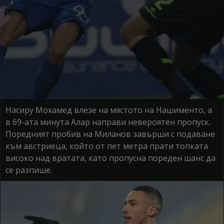
Насиру Мохамед влезе на мястото на Нашименто, а
в 69-ата минута Алар направи невероятен пропуск.
Поредният пробив на Миланов завърши с подаване
към австриеца, който от пет метра прати топката
високо над вратата, като пропусна пореден шанс да
се разпише.