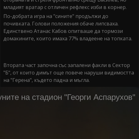
младият вратар с отличен рефлекс изби в корнер.
По-добрата игра на "сините" продължи до
почивката. Голови положения обаче липсваха.
Единствено Атанас Кабов опитваше да тормози
домакините, които имаха 77% владеене на топката.
Втората част започна със запалени факли в Сектор
"Б", от които димът още повече наруши видимостта
на "Герена", където падна и мъгла.