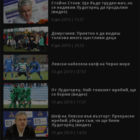
Стойчо Стоев: Ще бъде труден мач, но
се надявам Лудогорец да продължи
(видео)
9 дек 2019 | 13:37
Домусчиев: Приятно е да видиш
толкова много щастливи деца
9 дек 2019 | 20:23
Левски набеляза халф на Черно море
10 дек 2019 | 07:57
От Лудогорец: Най-тежкият жребий, ще
се борим (видео)
10 дек 2019 | 11:57
Шеф на Левски във възторг: Прекрасен
жребий, убеден съм, че ще бием
Лудогорец (видео)
10 дек 2019 | 14:39