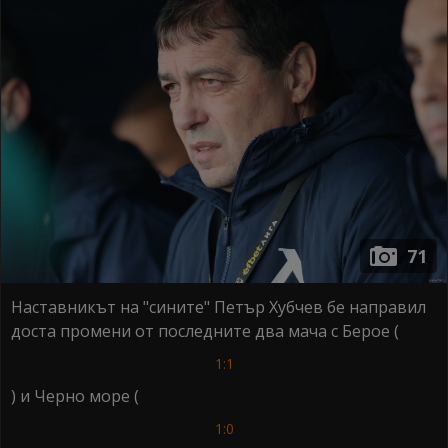
71
Наставникът на "сините" Петър Хубчев бе направил
доста промени от последните два мача с Берое (
1:1
) и Черно море (
1:0