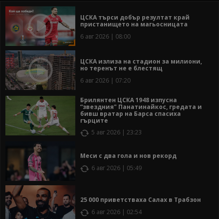
ЦСКА търси добър резултат край
пристанището на магьосницата
6 авг 2026 | 08:00
ЦСКА излиза на стадион за милиони,
но теренът не е блестящ
6 авг 2026 | 07:20
Брилянтен ЦСКА 1948 изпусна
“звездния" Панатинайкос, гредата и
бивш вратар на Барса спасиха
гърците
5 авг 2026 | 23:23
Меси с два гола и нов рекорд
6 авг 2026 | 05:49
25 000 приветстваха Салах в Трабзон
6 авг 2026 | 02:54