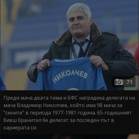
71
Преди мача двата тима и БФС наградиха делегата на
мача Владимир Николчев, който има 98 мача за
"сините" в периода 1977-1981 година. 65-годишният
бивш бранител бе делегат за последен път в
кариерата си.