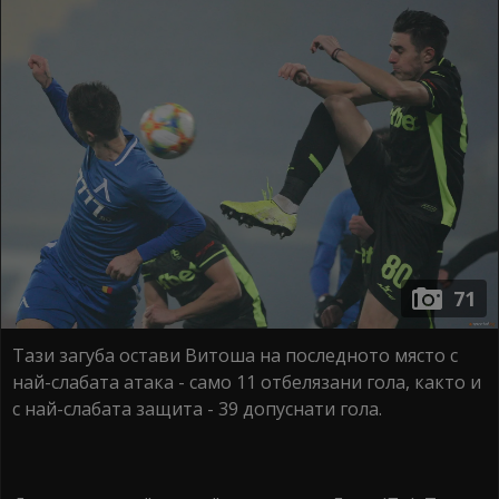
71
Тази загуба остави Витоша на последното място с
най-слабата атака - само 11 отбелязани гола, както и
с най-слабата защита - 39 допуснати гола.