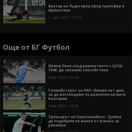
Вратар на Лудогорец пред трансфер в
Аржентина
11 дек 2019 | 10:29
Още от БГ Футбол
Иняки Пеня след равенството с ЦСКА
1948: Да запазим спокойствие
6 авг 2026 | 03:58
Голмайсторът за ПАО: Имаме пет дни,
за да изглеждаме по различен начин в
България
6 авг 2026 | 03:35
Треньорът на Панатинайкос: Трябва
да подобрим по малко от всичко за
реванша