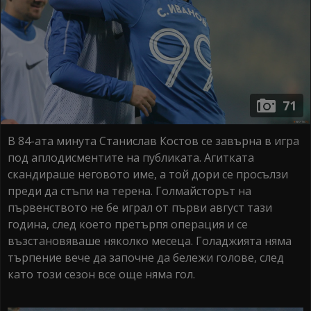
71
В 84-ата минута Станислав Костов се завърна в игра
под аплодисментите на публиката. Агитката
скандираше неговото име, а той дори се просълзи
преди да стъпи на терена. Голмайсторът на
първенството не бе играл от първи август тази
година, след което претърпя операция и се
възстановяваше няколко месеца. Голаджията няма
търпение вече да започне да бележи голове, след
като този сезон все още няма гол.