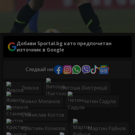
Добави Sportal.bg като предпочитан
източник в Google
Следвай ни:
Левски
Витоша (Бистрица)
Живко Миланов
Четин Садула
Станислав Костов
Кристиян Кочилов
Мартин Райнов