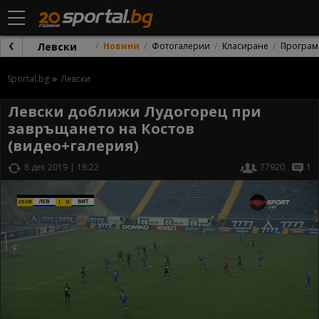
Левски
Новини
Фотогалерии
Класиране
Програм
Sportal.bg
Левски
Левски доближи Лудогорец при
завръщането на Костов
(видео+галерия)
8 дек 2019 | 18:22
77920
1