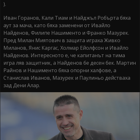
).
Иван Горанов, Кали Тиам и Найджъл Робърта бяха
аут за мача, като бяха заменени от Ивайло
Найденов, Филипе Нашименто и Франко Мазурек.
Пред Милан Миятович в защита играха Живко
Миланов, Янис Каргас, Холмар Ейолфсон и Ивайло
Найденов. Интересното е, че капитанът на тима
игра ляв защитник, а Найденов бе десен бек. Мартин
Райнов и Нашименто бяха опорни халфове, а
Станислав Иванов, Мазурек и Паулиньо действаха
зад Дени Алар.