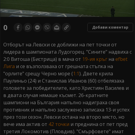
0
seconds
0
Добави коментар
of
0
seconds
Отборът на Левски се доближи на пет точки от
лидера в шампионата Лудогорец. "Сините" надвиха с
2:0 Витоша (Бистрица) в мача от
19-ия кръг
на
efbet
Лига
и се възползваха от грешната стъпка на
"орлите" срещу Черно море (
1:1
). Двете крила
Паулиньо (24) и Станислав Иванов (60) отбелязаха
головете за победителите, като Християн Василев и
в двата случая нямаше късмет. 26-кратните
шампиони на България напълно надиграха своя
противник и напълно заслужено записаха 13-и успех
през този сезон. Левски остана на второ място, но
вече има актив от
42 точки
и преднина от пет пред
третия Локомотив (Пловдив). "Смърфовете" имат