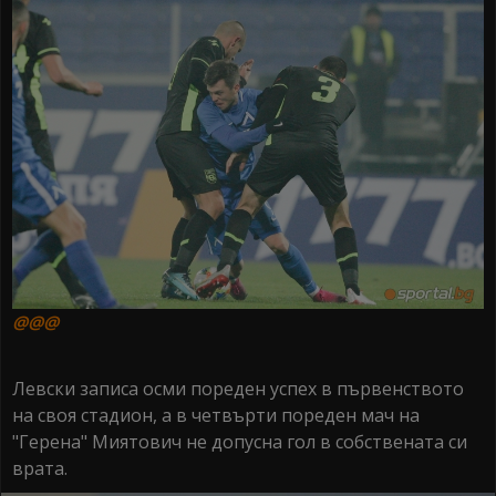
@@@
Левски записа осми пореден успех в първенството
на своя стадион, а в четвърти пореден мач на
"Герена" Миятович не допусна гол в собствената си
врата.