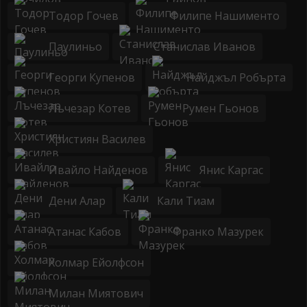
Тодор Гочев
Филипе Нашименто
Паулиньо
Станислав Иванов
Георги Купенов
Найджъл Робърта
Лъчезар Котев
Румен Гьонов
Християн Василев
Ивайло Найденов
Янис Каргас
Дени Алар
Кали Тиам
Атанас Кабов
Франко Мазурек
Холмар Ейолфсон
Милан Миятович