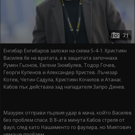
71
Енгибар Енгибаров заложи на схема 5-4-1. Християн
Василев бе на вратата, а в защитата започнаха
Румен Гьонов, Евгени Зюмбулев, Тодор Гочев,
Георги Купенов и Александер Христев. Лъчезар
Котев, Четин Садула, Кристиян Кочилов и Атанас
Кабов пък действаха зад нападателя Запро Динев.
Мазурек отправи първия удар в мача, който Василев
без проблем спаси. В 8-ата минута Кабов стреля от
фаул, след като Нашименто го фаулира, но Миятович
нямаше проблем.