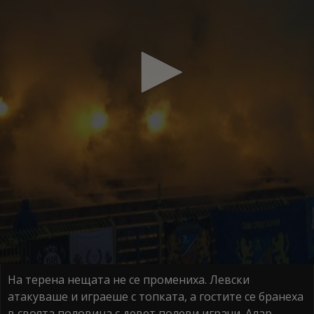
На терена нещата не се промениха. Левски
атакуваше и играеше с топката, а гостите се бранеха
в своята половина с девет полеви играчи. Алар