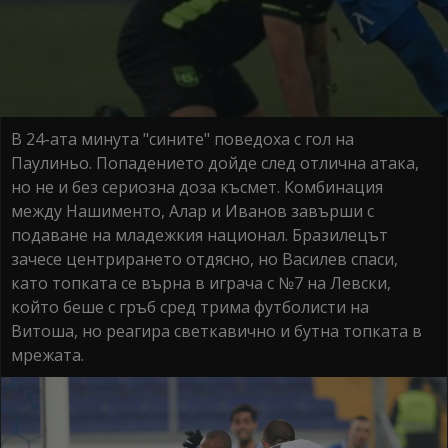
В 24-ата минута "сините" поведоха с гол на
Паулиньо. Попадението дойде след отлична атака,
но не и без сериозна доза късмет. Комбинация
между Нашименто, Алар и Иванов завърши с
подаване на младежкия национал. Бразилецът
зачесе центрирането отдясно, но Василев спаси,
като топката се върна в играча с №7 на Левски,
който беше с гръб сред трима футболисти на
Витоша, но реагира светкавично и бутна топката в
мрежата.