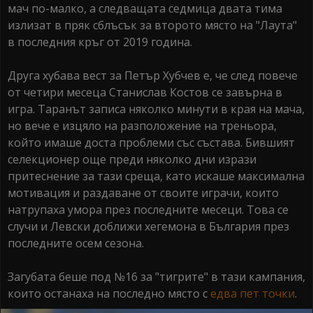
мач по-малко, а следващата седмица двата тима
излизат в пряк сблъсък за второто място на "Лаута"
в последния кръг от 2019 година.
Друга хубава вест за Петър Хубчев е, че след повече
от четири месеца Станислав Костов се завърна в
игра. Таранът записа няколко минути в края на мача,
но вече е изцяло на разположение на треньора,
който имаше доста проблеми със състава. Бившият
селекционер още преди няколко дни изрази
притеснение за тази среща, като искаше максимална
мотивация и раздаване от своите играчи, които
натрупаха умора през последните месеци. Това се
случи и Левски доближи хегемона в България през
последните осем сезона.
Загубата беше под №16 за "тигрите" в тази кампания,
които останаха на последно място с
едва пет точки
.