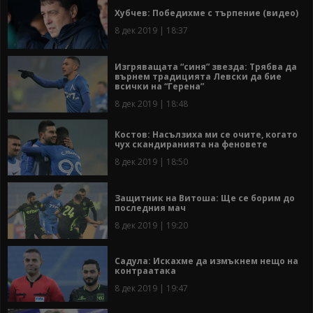
Хубчев: Победихме с търпение (видео)
8 дек 2019 | 18:37
Изгряващата “синя” звезда: Трябва да
върнем традицията Левски да бие
всички на “Герена”
8 дек 2019 | 18:48
Костов: Насълзиха ми се очите, когато
чух скандиранията на феновете
8 дек 2019 | 18:50
Защитник на Витоша: Ще се борим до
последния мач
8 дек 2019 | 19:20
Садула: Искахме да измъкнем нещо на
контраатака
8 дек 2019 | 19:47