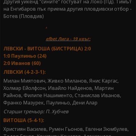
Другия уикенд "сините" гостуват на Локо (Пд). Тимът
на Енгибаров пък приема другия пловдивски отбор -
Ботев (Пловдив)
.
efbet Лига - 19 кръг:
ЛЕВСКИ - ВИТОША (БИСТРИЦА) 2:0
1:0 Паулиньо (24)
2:0 Иванов (60)
ЛЕВСКИ (4-2-3-1):
Милан Миятович, Живко Миланов, Янис Каргас,
Холмар Ейолфсон, Ивайло Найденов, Мартин
Райнов, Филипе Нашименто, Станислав Иванов,
Франко Мазурек, Паулиньо, Дени Алар
Старши треньор: П. Хубчев
ВИТОША (5-4-1):
Християн Василев, Румен Гьонов, Евгени Зюмбулев,