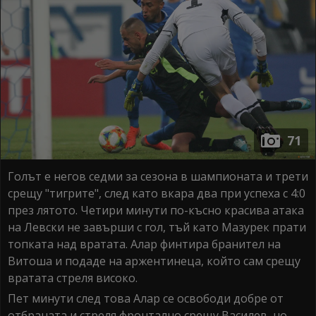
71
Голът е негов седми за сезона в шампионата и трети
срещу "тигрите", след като вкара два при успеха с 4:0
през лятото. Четири минути по-късно красива атака
на Левски не завърши с гол, тъй като Мазурек прати
топката над вратата. Алар финтира бранител на
Витоша и подаде на аржентинеца, който сам срещу
вратата стреля високо.
Пет минути след това Алар се освободи добре от
отбраната и стреля фронтално срещу Василев, но