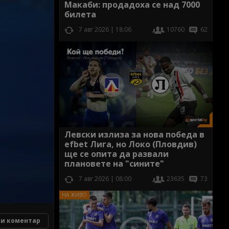
Макаби: продадоха се над 7000
билета
7 авг 2026 | 18:06
10760
62
Левски излиза за нова победа в
efbet Лига, но Локо (Пловдив)
ще се опита да развали
плановете на "сините"
7 авг 2026 | 08:00
23635
73
и коментар