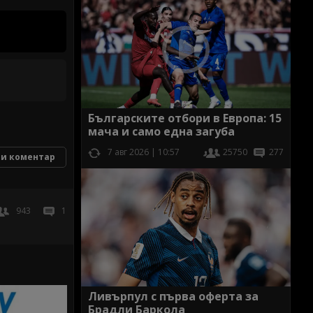
Българските отбори в Европа: 15
мача и само една загуба
7 авг 2026 | 10:57
25750
277
и коментар
943
1
Ливърпул с първа оферта за
Брадли Баркола