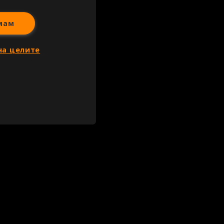
мам
на целите