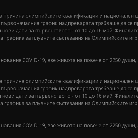
на причина олимпийските квалификации и национален
д първоначалния график надпреварата трябваше да се п
и нови дати за първенството - от 10 до 16 май. Финалит
на графика за плувните състезания на Олимпийските игр
ования COVID-19, взе живота на повече от 2250 души, 
на причина олимпийските квалификации и национален
д първоначалния график надпреварата трябваше да се п
и нови дати за първенството - от 10 до 16 май. Финалит
на графика за плувните състезания на Олимпийските игр
ования COVID-19, взе живота на повече от 2250 души, 