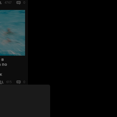
4767
0
 в
 по
ж
615
0
иж всички