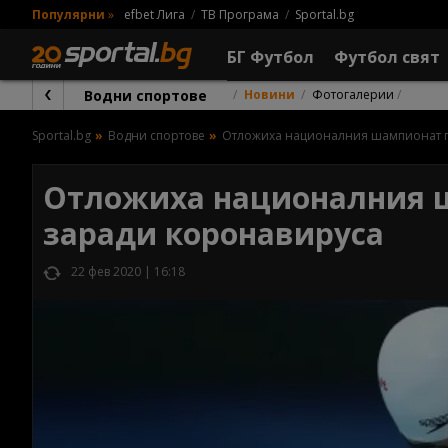
Популярни
»
efbet Лига
ТВ Програма
Sportal.bg
БГ Футбол
Футбол свят
Водни спортове
Новини
Фотогалерии
Sportal.bg
Водни спортове
Отложиха националния шампионат по
Отложиха националния ш
заради коронавируса
22 фев 2020 | 16:18