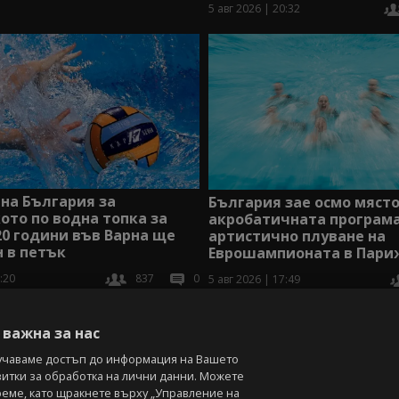
5 авг 2026 | 20:32
на България за
България зае осмо място
ото по водна топка за
акробатичната програма
0 години във Варна ще
артистично плуване на
н в петък
Еврошампионата в Пари
:20
837
0
5 авг 2026 | 17:49
В
важна за нас
учаваме достъп до информация на Вашето
витки за обработка на лични данни. Можете
реме, като щракнете върху „Управление на