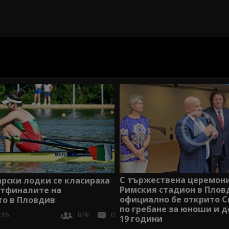
С тържествена церемони
рски лодки се класираха
Римския стадион в Плов
ртфиналите на
официално бе открито С
то в Пловдив
по гребане за юноши и 
:16
829
0
19 години