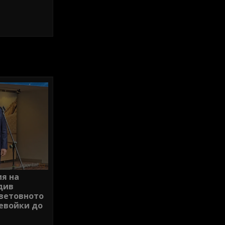
я на
див
ветовното
девойки до