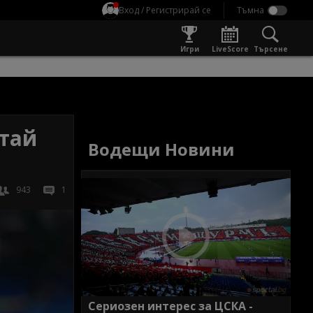
Вход / Регистрирай се
Игри
LiveScore
Търсене
тай
Водещи Новини
943
1
Сериозен интерес за ЦСКА -