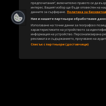
предпочитания“, включително правото си да възра
интерес. Вашият избор ще бъде оповестен на на
данните за сърфиране.
Политика за бисквитк
Ние и нашите партньори обработваме данни
Използване на точни данни за географско пози
характеристиките на устройството за идентифи
информация на устройство. Персонализирана р
рекламата и съдържанието, проучване на аудит
Списък с партньори (доставчици)
Copyright © 2007-2026 Агенция Спортал. Всички права запазени.
Този уебсайт е собственост на
Sportal Media Group
За нас
Екип
За рекламa
Общи условия
Етични правила на НС