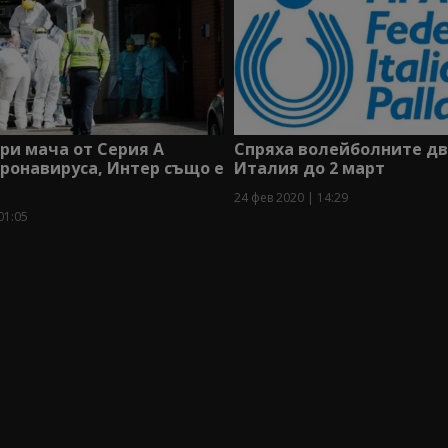
ри мача от Серия А
Спряха волейболните дв
ронавируса, Интер също е
Италия до 2 март
24 фев 2020 | 14:29
01:05