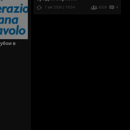
7 авг 2026 | 16:54
6326
4
убои в