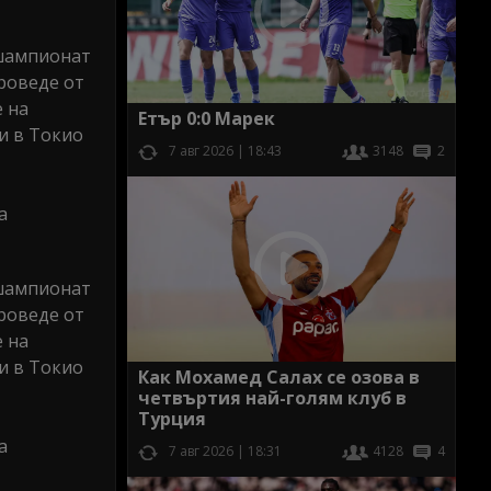
 шампионат
роведе от
е на
Етър 0:0 Марек
и в Токио
7 авг 2026 | 18:43
3148
2
а
 шампионат
роведе от
е на
и в Токио
Как Мохамед Салах се озова в
четвъртия най-голям клуб в
Турция
а
7 авг 2026 | 18:31
4128
4