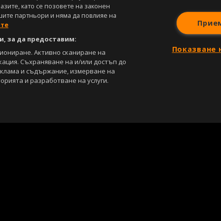
зите, като се позовете на законен
шите партньори и няма да повлияе на
Прие
ите
, за да предоставим:
Показване 
циониране. Активно сканиране на
кация. Съхраняване на и/или достъп до
еклама и съдържание, измерване на
орията и разработване на услуги.
С
Лични данни
Управление на предпочитания