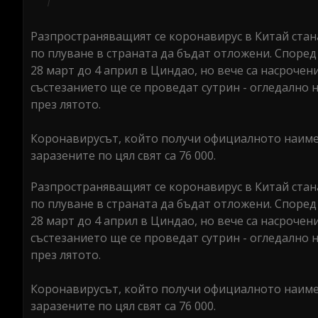
Разпространяващият се коронавирус в Китай ста
по плуване в страната да бъдат отложени. Споре
28 март до 4 април в Циндао, но вече са насрочен
състезанието ще се проведат сутрин - огледално 
през лятото.
Коронавирусът, който получи официалното наимен
заразените по цял свят са 76 000.
Разпространяващият се коронавирус в Китай ста
по плуване в страната да бъдат отложени. Споре
28 март до 4 април в Циндао, но вече са насрочен
състезанието ще се проведат сутрин - огледално 
през лятото.
Коронавирусът, който получи официалното наимен
заразените по цял свят са 76 000.