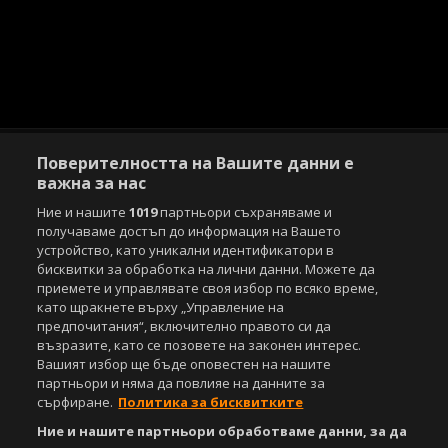
Поверителността на Вашите данни е
важна за нас
Ние и нашите
1019
партньори съхраняваме и
Copyright © 2007-2026 Агенция Спортал. Всички права запазени.
получаваме достъп до информация на Вашето
Този уебсайт е собственост на
Sportal Media Group
устройство, като уникални идентификатори в
бисквитки за обработка на лични данни. Можете да
За нас
Екип
За рекламa
Общи условия
приемете и управлявате своя избор по всяко време,
Етични правила на НСС
като щракнете върху „Управление на
Лични данни
предпочитания“, включително правото си да
Управление на предпочитания
възразите, като се позовете на законен интерес.
Вашият избор ще бъде оповестен на нашите
Съдържанието на този уеб сайт и технологиите, използвани в него, са
партньори и няма да повлияе на данните за
под закрила на Закона за авторското право и сродните му права.
сърфиране.
Политика за бисквитките
Всички статии, репортажи, интервюта и други текстови, графични и
видео материали, публикувани в сайта, са собственост на Агенция
Ние и нашите партньори обработваме данни, за да
Спортал, освен ако изрично е посочено друго. Допуска се