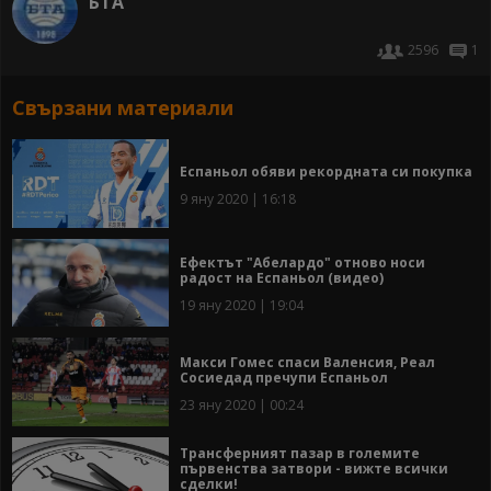
БТА
2596
1
Свързани материали
Еспаньол обяви рекордната си покупка
9 яну 2020 | 16:18
Ефектът "Абелардо" отново носи
радост на Еспаньол (видео)
19 яну 2020 | 19:04
Макси Гомес спаси Валенсия, Реал
Сосиедад пречупи Еспаньол
23 яну 2020 | 00:24
Трансферният пазар в големите
първенства затвори - вижте всички
сделки!