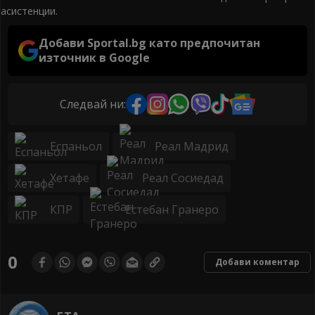
асистенции.
Добави Sportal.bg като предпочитан
източник в Google
Следвай ни:
Еспаньол
Реал Мадрид
Хетафе
Реал Сосиедад
КПР
Естебан Гранеро
0
Добави коментар