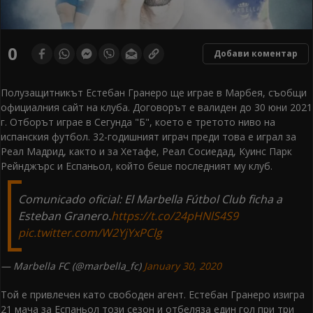
0
Добави коментар
Полузащитникът Естебан Гранеро ще играе в Марбея, съобщи
официалния сайт на клуба. Договорът е валиден до 30 юни 2021
г. Отборът играе в Сегунда "Б", което е третото ниво на
испанския футбол. 32-годишният играч преди това е играл за
Реал Мадрид, както и за Хетафе, Реал Сосиедад, Куинс Парк
Рейнджърс и Еспаньол, който беше последният му клуб.
Comunicado oficial: El Marbella Fútbol Club ficha a
Esteban Granero.
https://t.co/24pHNlS4S9
pic.twitter.com/W2YjYxPClg
— Marbella FC (@marbella_fc)
January 30, 2020
Той е привлечен като свободен агент. Естебан Гранеро изигра
21 мача за Еспаньол този сезон и отбеляза един гол при три