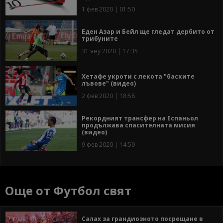
1 фев 2020 | 01:50
Еден Азар и Бейл ще гледат дербито от
трибуните
31 яну 2020 | 17:35
Хетафе укроти с лекота "баските
лъвове" (видео)
2 фев 2020 | 18:58
Рекордният трансфер на Еспаньол
продължава спасителната мисия
(видео)
9 фев 2020 | 14:59
Още от Футбол свят
Салах за грандиозното посрещане в