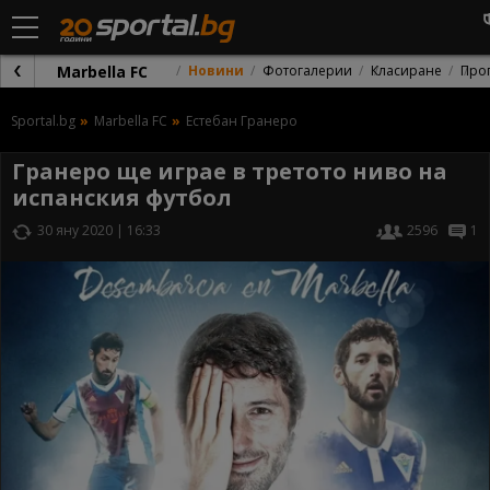
Marbella FC
Новини
Фотогалерии
Класиране
Про
Sportal.bg
Marbella FC
Естебан Гранеро
Гранеро ще играе в третото ниво на
испанския футбол
30 яну 2020 | 16:33
2596
1