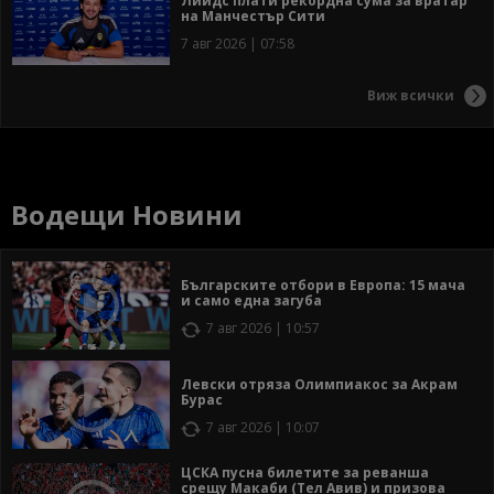
Лийдс плати рекордна сума за вратар
на Манчестър Сити
7 авг 2026 | 07:58
Виж всички
Водещи Новини
Българските отбори в Европа: 15 мача
и само една загуба
7 авг 2026 | 10:57
Левски отряза Олимпиакос за Акрам
Бурас
7 авг 2026 | 10:07
ЦСКА пусна билетите за реванша
срещу Макаби (Тел Авив) и призова