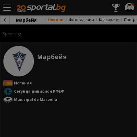
Марбейя
Новини
Фотогалерии
Класиране
Прогр
Sportal.bg
Марбейя
Испания
Сегунда дивисион РФЕФ
Municipal de Marbella