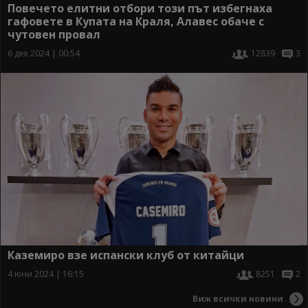
Повечето елитни отбори този път избегнаха
гафовете в Купата на Краля, Алавес обаче с
чутовен провал
6 дек 2024 | 00:54
12839
3
Каземиро взе испански клуб от китайци
4 юни 2024 | 16:15
8251
2
Виж всички новини