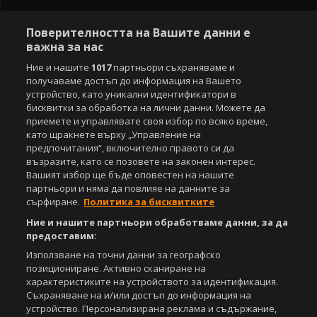
Поверителността на Вашите данни е
важна за нас
Ние и нашите
1017
партньори съхраняваме и
получаваме достъп до информация на Вашето
устройство, като уникални идентификатори в
бисквитки за обработка на лични данни. Можете да
приемете и управлявате своя избор по всяко време,
като щракнете върху „Управление на
предпочитания“, включително правото си да
възразите, като се позовете на законен интерес.
Вашият избор ще бъде оповестен на нашите
партньори и няма да повлияе на данните за
сърфиране.
Политика за бисквитките
Ние и нашите партньори обработваме данни, за да
предоставим:
Използване на точни данни за географско
позициониране. Активно сканиране на
характеристиките на устройството за идентификация.
Съхраняване на и/или достъп до информация на
устройство. Персонализирана реклама и съдържание,