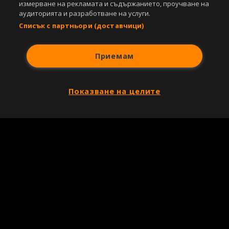
измерване на рекламата и съдържанието, проучване на
аудиторията и разработване на услуги.
Списък с партньори (доставчици)
Приемам
Показване на целите
Copyright © 2007-2026 Агенция Спортал. Всички права запазени.
Този уебсайт е собственост на
Sportal Media Group
За нас
Екип
За рекламa
Общи условия