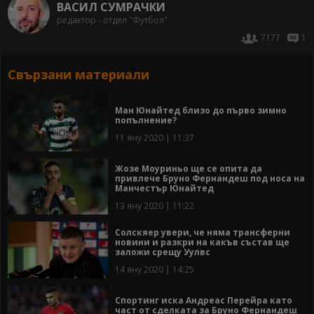
ВАСИЛ СУМРАЧКИ
редактор - отдел "Футбол"
7177
1
Свързани материали
Ман Юнайтед близо до първо зимно
попълнение?
11 яну 2020 | 11:37
Жозе Моуриньо ще се опита да
привлече Бруно Фернандеш под носа на
Манчестър Юнайтед
13 яну 2020 | 11:22
Солскяер увери, че няма трансферни
новини и разкри на какъв състав ще
заложи срещу Уулвс
14 яну 2020 | 14:25
Спортинг иска Андреас Перейра като
част от сделката за Бруно Фернандеш