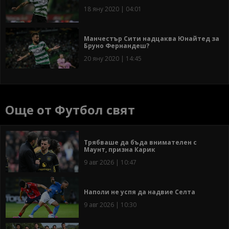
18 яну 2020 | 04:01
Манчестър Сити надцаква Юнайтед за
Бруно Фернандеш?
20 яну 2020 | 14:45
Още от Футбол свят
Трябваше да бъда внимателен с
Маунт, призна Карик
9 авг 2026 | 10:47
Наполи не успя да надвие Селта
9 авг 2026 | 10:30