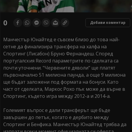
0
Добави коментар
Манчестър Юнайтед е съвсем близо до това най-
сетне да финализира трансфера на халфа на
Спортинг (Лисабон) Бруно Фернандеш. Според
португалския Record параметрите по сделката са
почти уточнени. "Червените дяволи" ще платят
първоначално 51 милиона паунда, а още 9 милиона
ще бъдат заложени под формата на бонуси. Като
част от сделката, Маркос Рохо пък може да върне в
Спортинг, където игра между 2012-а и 2014-а.
Големият въпрос е дали трансферът ще бъде
завършен до петък, когато е дербито между
Спортинг и Бенфика. Манчестър Юнайтед трябва да
изпрати всеки момент официалната си оферта.