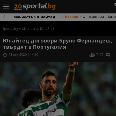
Манчестър Юнайтед
Новини
Фотогалерии
Клас
Sportal.bg
Манчестър Юнайтед
Юнайтед договори Бруно Фернандеш,
твърдят в Португалия
13 яну 2020 | 14:56
7177
1