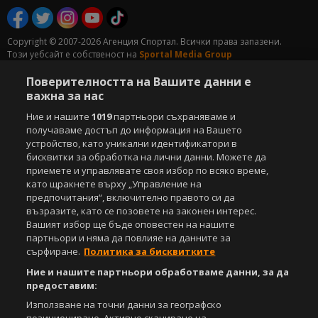
Copyright © 2007-2026 Агенция Спортал. Всички права запазени.
Този уебсайт е собственост на
Sportal Media Group
Поверителността на Вашите данни е
За нас
Екип
За рекламa
Общи условия
важна за нас
Етични правила на НСС
Лични данни
Управление на предпочитания
Ние и нашите
1019
партньори съхраняваме и
получаваме достъп до информация на Вашето
Съдържанието на този уеб сайт и технологиите, използвани в него, са
устройство, като уникални идентификатори в
под закрила на Закона за авторското право и сродните му права.
бисквитки за обработка на лични данни. Можете да
Всички статии, репортажи, интервюта и други текстови, графични и
приемете и управлявате своя избор по всяко време,
видео материали, публикувани в сайта, са собственост на Агенция
като щракнете върху „Управление на
Спортал, освен ако изрично е посочено друго. Допуска се
предпочитания“, включително правото си да
публикуване на текстови материали само след писмено съгласие на
възразите, като се позовете на законен интерес.
Агенция Спортал, посочване на източника и добавяне на линк към
Вашият избор ще бъде оповестен на нашите
www.sportal.bg. Използването на графични и видео материали,
партньори и няма да повлияе на данните за
публикувани в сайта, е строго забранено. Нарушителите ще бъдат
сърфиране.
Политика за бисквитките
санкционирани с цялата строгост на закона.
Ние и нашите партньори обработваме данни, за да
Свали
БЕЗПЛАТНОТО
приложение за:
предоставим:
Използване на точни данни за географско
iOS
Android