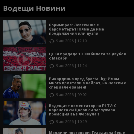
Водещи Новини
Боримиров: Левски ще е
барометърът! Няма да има
продължения или дузпи
9 авг 2026 | 12:10
ЦСКА продаде 10 000 билета за двубоя
с Макаби
9 авг 2026 | 11:24
Рикардиньо пред Sportal.bg: Имам
много приятели в Кайрат, но Левски е
специален за мен!
9 авг 2026 | 09:02
Водещият коментатор на F1 TV: С
карането си Цолов си заслужава
промоция във Формула 1
9 авг 2026 | 10:29
Малдини проговори: Гуардиола беше