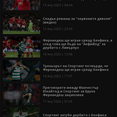
15 яну 2020 | 04:44
Сладък реванш за "червените дяволи"
(видео)
15 яну 2020 | 23:36
Фернандеш ще играе срещу Бенфика, а
след това ще бъде на "Анфийлд" за
дербито с Ливърпул
16 яну 2020 | 13:08
Треньорът на Спортинг потвърди, че
Фернандеш ще играе срещу Бенфика
16 яну 2020 | 17:07
Преговорите между Манчестър
Юнайтед и Спортинг за Бруно
Фернандеш зациклиха
17 яну 2020 | 01:58
Спортинг загуби дербито с Бенфика