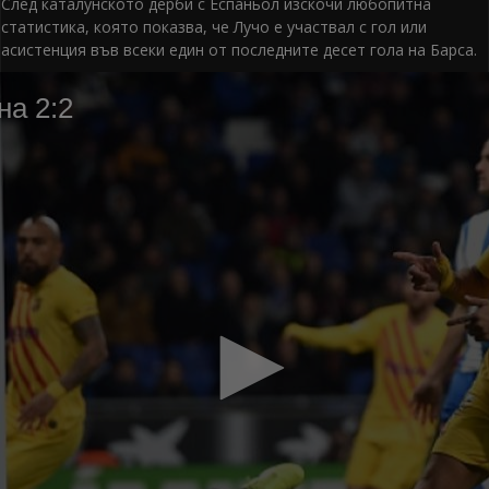
След каталунското дерби с Еспаньол изскочи любопитна
статистика, която показва, че Лучо е участвал с гол или
асистенция във всеки един от последните десет гола на Барса.