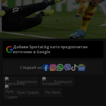
Добави Sportal.bg като предпочитан
източник в Google
Следвай ни:
Барселона
Еспаньол
Луис Суарес
Ла Лига