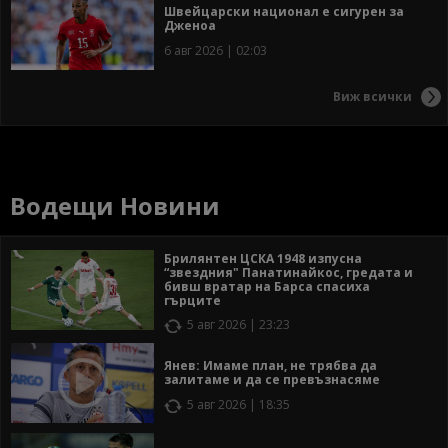
Швейцарски национал е сигурен за
Дженоа
6 авг 2026 | 02:03
Виж всички
Водещи Новини
Брилянтен ЦСКА 1948 изпусна
“звездния" Панатинайкос, гредата и
бивш вратар на Барса спасиха
гърците
5 авг 2026 | 23:23
Янев: Имаме план, не трябва да
залитаме и да се превъзнасяме
5 авг 2026 | 18:35