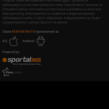
Спортал, освен ако изрично е посочено друго. Допуска се
публикуване на текстови материали само след писмено съгласие на
Агенция Спортал, посочване на източника и добавяне на линк към
www.sportal.bg. Използването на графични и видео материали,
публикувани в сайта, е строго забранено. Нарушителите ще бъдат
санкционирани с цялата строгост на закона.
Свали
БЕЗПЛАТНОТО
приложение за:
iOS
Android
Powered by: