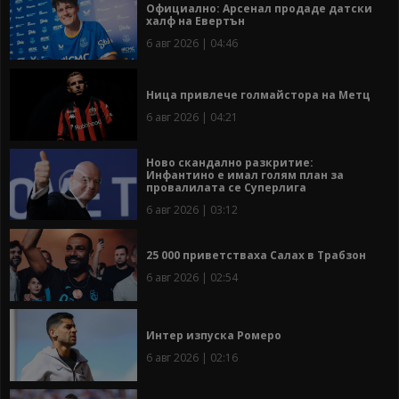
Официално: Арсенал продаде датски
халф на Евертън
6 авг 2026 | 04:46
Ница привлече голмайстора на Метц
6 авг 2026 | 04:21
Ново скандално разкритие:
Инфантино е имал голям план за
провалилата се Суперлига
6 авг 2026 | 03:12
25 000 приветстваха Салах в Трабзон
6 авг 2026 | 02:54
Интер изпуска Ромеро
6 авг 2026 | 02:16