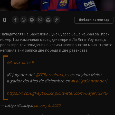
0
Добави коментар
Нападателят на Барселона Луис Суарес беше избран за играч
номер 1 за изминалия месец декември в Ла Лига. Уругваецът
реализира три попадения в четири шампионатни мача, в които
неговият тим записа две победи и две равенства.
@LuisSuarez9
¡El jugador del
@FCBarcelona_es
es elegido Mejor
Jugador del Mes de diciembre en
#LaLigaSantander
!
https://t.co/6gPeyEGZxZ
pic.twitter.com/6wjarTx97G
— LaLiga (@LaLiga)
January 6, 2020