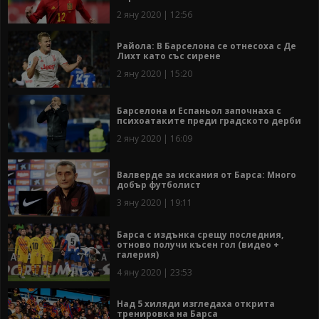
2 яну 2020 | 12:56
Райола: В Барселона се отнесоха с Де
Лихт като със сирене
2 яну 2020 | 15:20
Барселона и Еспаньол започнаха с
психоатаките преди градското дерби
2 яну 2020 | 16:09
Валверде за искания от Барса: Много
добър футболист
3 яну 2020 | 19:11
Барса с издънка срещу последния,
отново получи късен гол (видео +
галерия)
4 яну 2020 | 23:53
Над 5 хиляди изгледаха открита
тренировка на Барса