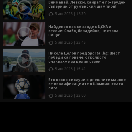
Внимавай, Левски, Кайрат е по-труден
съперник от румънския шампион!
5 авг 2026 | 16:30
Найденов пак се заяде с ЦСКА и
отсече: Слабо, безидейно, не става
нищо!
5 авг 2026 | 23:48
Никола Цолов пред Sportal.bg: Шест
победи са повече, отколкото
очаквахме за целия сезон
5 авг 2026 | 15:42
Ето какво се случи в днешните мачове
от квалификациите в Шампионската
лига
5 авг 2026 | 23:00