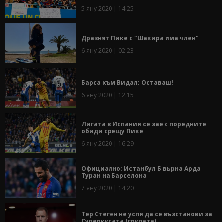
5 яну 2020 | 14:25
Дразнят Пике с "Шакира има член"
6 яну 2020 | 02:23
Барса към Видал: Оставаш!
6 яну 2020 | 12:15
Лигата в Испания се зае с поредните
обиди срещу Пике
6 яну 2020 | 16:29
Официално: Истанбул Б върна Арда
Туран на Барселона
7 яну 2020 | 14:20
Тер Стеген не успя да се възстанови за
Суперкупата (групата)