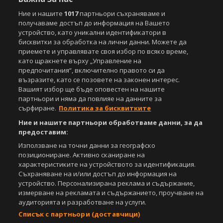
Ние и нашите
1017
партньори съхраняваме и
получаваме достъп до информация на Вашето
устройство, като уникални идентификатори в
бисквитки за обработка на лични данни. Можете да
приемете и управлявате своя избор по всяко време,
като щракнете върху „Управление на
предпочитания“, включително правото си да
възразите, като се позовете на законен интерес.
Вашият избор ще бъде оповестен на нашите
партньори и няма да повлияе на данните за
сърфиране.
Политика за бисквитките
Ние и нашите партньори обработваме данни, за да
предоставим:
Използване на точни данни за географско
позициониране. Активно сканиране на
характеристиките на устройството за идентификация.
Съхраняване на и/или достъп до информация на
устройство. Персонализирана реклама и съдържание,
измерване на рекламата и съдържанието, проучване на
аудиторията и разработване на услуги.
Списък с партньори (доставчици)