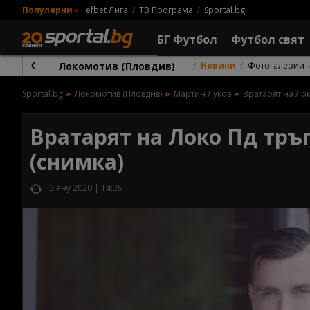
Популярни
»
efbet Лига
ТВ Програма
Sportal.bg
БГ Футбол
Футбол свят
Локомотив (Пловдив)
Новини
Фотогалерии
Sportal.bg
Локомотив (Пловдив)
Мартин Луков
Вратарят на Лок
Вратарят на Локо Пд тръг
(снимка)
3 яну 2020 | 14:35