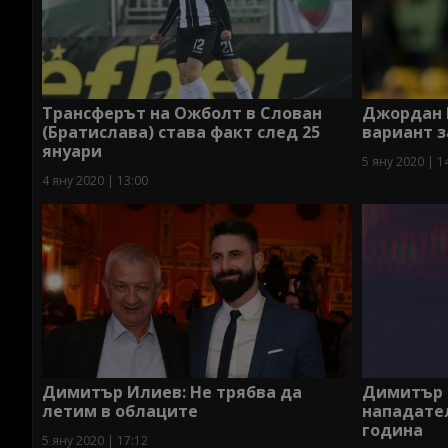
Трансферът на Ожболт в Слован
Джордан 
(Братислава) става факт след 25
вариант з
януари
5 яну 2020 | 1
4 яну 2020 | 13:00
Димитър Илиев: Не трябва да
Димитър 
летим в облаците
нападател
година
5 яну 2020 | 17:12