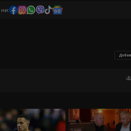
 ни:
Добав