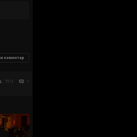
и коментар
7512
1