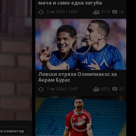
мача и само една загуба
7 авг 2026 | 10:57
3119
16
Левски отряза Олимпиакос за
Акрам Бурас
7 авг 2026 | 10:07
6375
20
и коментар