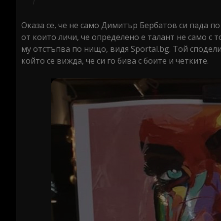
Оказа се, че не само Димитър Бербатов си пада по
от които личи, че определено е талант не само с
му отстъпва по нищо, видя Sportal.bg. Той споде
който се вижда, че си го бива с боите и четките.