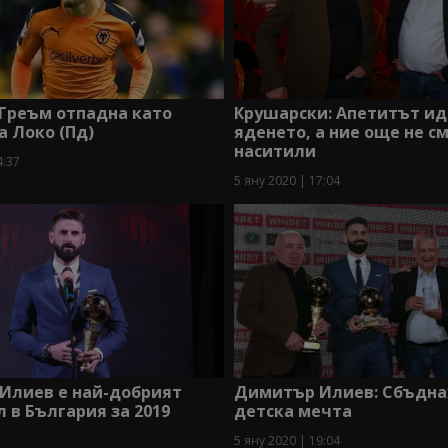
Греъм отпадна като
Крушарски: Апетитът ид
а Локо (Пд)
яденето, а ние още не см
наситили
4:37
5 яну 2020 | 17:04
Илиев е най-добрият
Димитър Илиев: Сбъдна
 в България за 2019
детска мечта
5 яну 2020 | 19:04