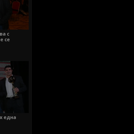
ва с
е се
х една