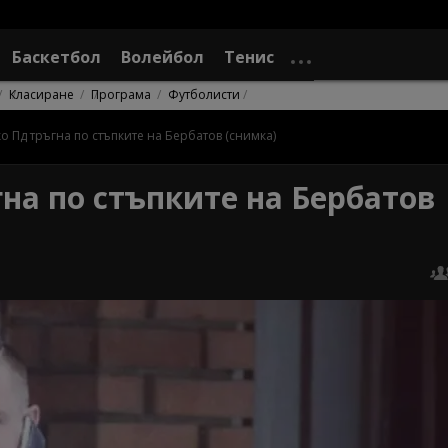
Баскетбол
Волейбол
Тенис
Класиране
Програма
Футболисти
о Пд тръгна по стъпките на Бербатов (снимка)
на по стъпките на Бербатов