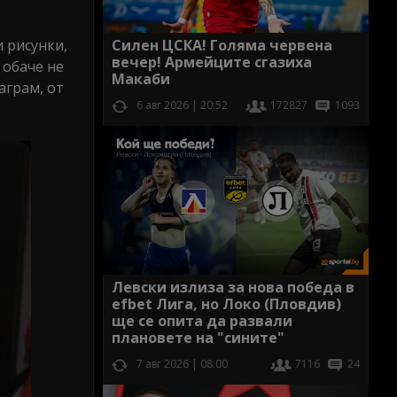
Силен ЦСКА! Голяма червена
и рисунки,
вечер! Армейците сгазиха
 обаче не
Макаби
аграм, от
6 авг 2026 | 20:52
172827
1093
Левски излиза за нова победа в
efbet Лига, но Локо (Пловдив)
ще се опита да развали
плановете на "сините"
7 авг 2026 | 08:00
7116
24