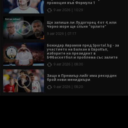
промоция във Формула 1
9 авг 2026 | 10:29
Ще запише ли Лудогорец 4 от 4, или
Черно море ще спъне "орлите"
9 авг 2026 | 07:17
Божидар Аврамов пред Sportal.bg - за
участието на Балкан в ЕвроКъп,
изборите на президент в
БФБаскетбол и проблема със залите
9 авг 2026 | 08:30
Защо в Премиър лийг има рекорден
брой нови мениджъри
9 авг 2026 | 08:20