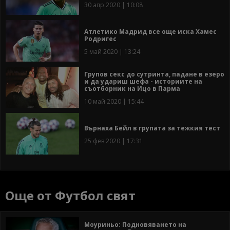
30 апр 2020 | 10:08
Атлетико Мадрид все още иска Хамес
Родригес
5 май 2020 | 13:24
Групов секс до сутринта, падане в езеро
и да удариш шефа - историите на
съотборник на Ицо в Парма
10 май 2020 | 15:44
Върнаха Бейл в групата за тежкия тест
25 фев 2020 | 17:31
Още от Футбол свят
Моуриньо: Подновяването на