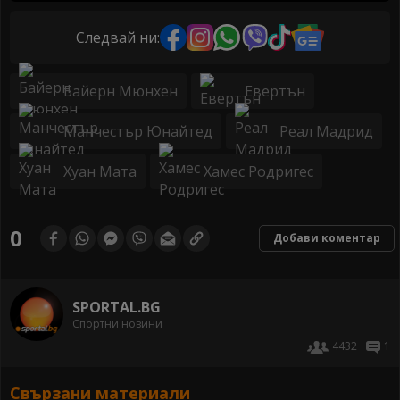
Следвай ни:
Байерн Мюнхен
Евертън
Манчестър Юнайтед
Реал Мадрид
Хуан Мата
Хамес Родригес
0
Добави коментар
SPORTAL.BG
Спортни новини
4432
1
Свързани материали