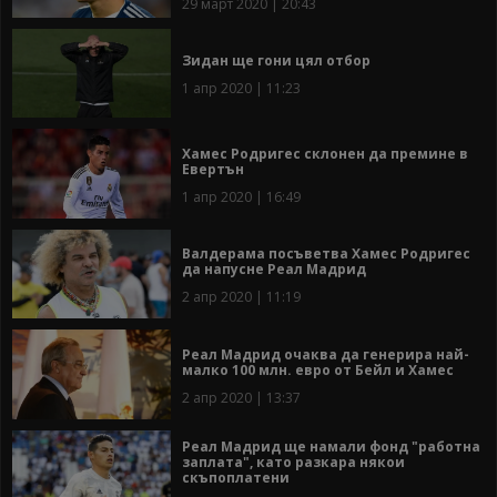
29 март 2020 | 20:43
Зидан ще гони цял отбор
1 апр 2020 | 11:23
Хамес Родригес склонен да премине в
Евертън
1 апр 2020 | 16:49
Валдерама посъветва Хамес Родригес
да напусне Реал Мадрид
2 апр 2020 | 11:19
Реал Мадрид очаква да генерира най-
малко 100 млн. евро от Бейл и Хамес
2 апр 2020 | 13:37
Реал Мадрид ще намали фонд "работна
заплата", като разкара някои
скъпоплатени