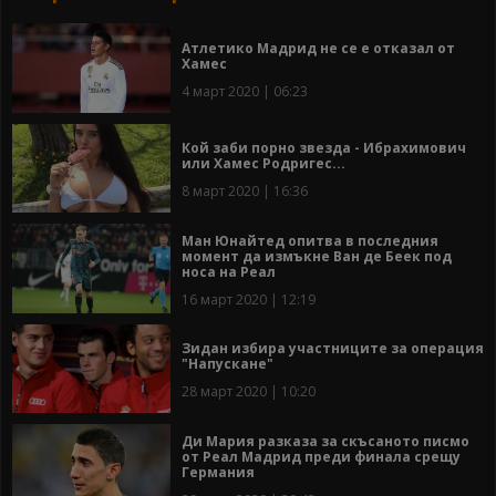
Атлетико Мадрид не се е отказал от
Хамес
4 март 2020 | 06:23
Кой заби порно звезда - Ибрахимович
или Хамес Родригес...
8 март 2020 | 16:36
Ман Юнайтед опитва в последния
момент да измъкне Ван де Беек под
носа на Реал
16 март 2020 | 12:19
Зидан избира участниците за операция
"Напускане"
28 март 2020 | 10:20
Ди Мария разказа за скъсаното писмо
от Реал Мадрид преди финала срещу
Германия