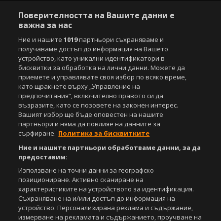
Поверителността на Вашите данни е
важна за нас
Ние и нашите
1019
партньори съхраняваме и
получаваме достъп до информация на Вашето
устройство, като уникални идентификатори в
бисквитки за обработка на лични данни. Можете да
приемете и управлявате своя избор по всяко време,
като щракнете върху „Управление на
предпочитания“, включително правото си да
възразите, като се позовете на законен интерес.
Вашият избор ще бъде оповестен на нашите
партньори и няма да повлияе на данните за
сърфиране.
Политика за бисквитките
Ние и нашите партньори обработваме данни, за да
предоставим:
Използване на точни данни за географско
позициониране. Активно сканиране на
характеристиките на устройството за идентификация.
Съхраняване на и/или достъп до информация на
устройство. Персонализирана реклама и съдържание,
измерване на рекламата и съдържанието, проучване на