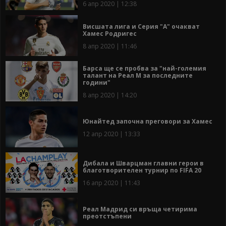
6 апр 2020 | 12:38
Висшата лига и Серия "А" очакват
Хамес Родригес
8 апр 2020 | 11:46
Барса ще се пробва за "най-големия
талант на Реал М за последните
години"
8 апр 2020 | 14:20
Юнайтед започна преговори за Хамес
12 апр 2020 | 13:33
Дибала и Шварцман главни герои в
благотворителен турнир по FIFA 20
16 апр 2020 | 11:43
Реал Мадрид си връща четирима
преотстъпени