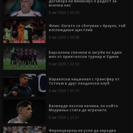
договора на Винисиус е радост за
всички нас
9 авг 2026 | 03:30
Флик: Когато се сбогувах с Араухо, той
изглеждаше щастлив
9 авг 2026 | 03:08
Барселона спечели и загуби по един
мач от приятелски турнир в Удине
9 авг 2026 | 02:50
Израелски национал с трансфер от
Тотнъм в друг лондонски клуб
9 авг 2026 | 01:15
Валверде посочи начина, по който
Моуриньо стига до играчите
8 авг 2026 | 23:31
Ференцварош не успя да зарадва