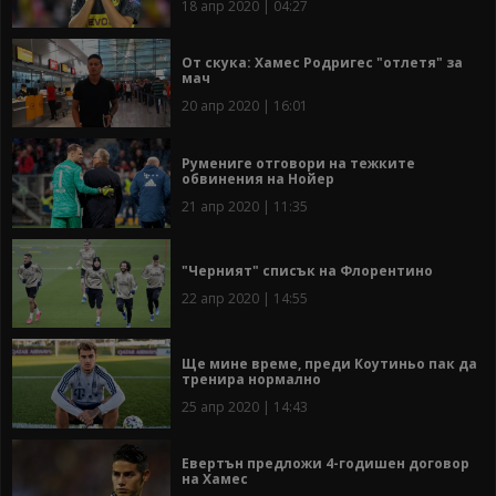
18 апр 2020 | 04:27
От скука: Хамес Родригес "отлетя" за
мач
20 апр 2020 | 16:01
Румениге отговори на тежките
обвинения на Нойер
21 апр 2020 | 11:35
"Черният" списък на Флорентино
22 апр 2020 | 14:55
Ще мине време, преди Коутиньо пак да
тренира нормално
25 апр 2020 | 14:43
Евертън предложи 4-годишен договор
на Хамес