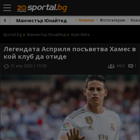
Манчестър Юнайтед
Новини
Фотогалерии
Клас
Sportal.bg
Манчестър Юнайтед
Хуан Мата
Легендата Асприля посъветва Хамес в
кой клуб да отиде
21 апр 2020 | 10:28
4432
1