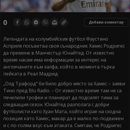
0
Добави коментар
Легендата на колумбийския футбол Фаустино
Асприля посъветва своя сънародник Хамес Родригес
да премине в Манчестър Юнайтед. От известно
време насам има информации за интерес на
англичаните към халфа, който в момента търка
пейката в Реал Мадрид.
„Олд Трафорд“ би било добро място за Хамес – заяви
Тино пред Blu Radio. – От известно време там не са
печелили трофеи и планират да подсилят тима за
следващия сезон. Юнайтед разполага с добри
футболисти като Хуан Мата, който играе на сходна
позиция като Хамес, макар да е малко по-подвижен
и с по-голям вкус към атаката. Смятам, че Родригес