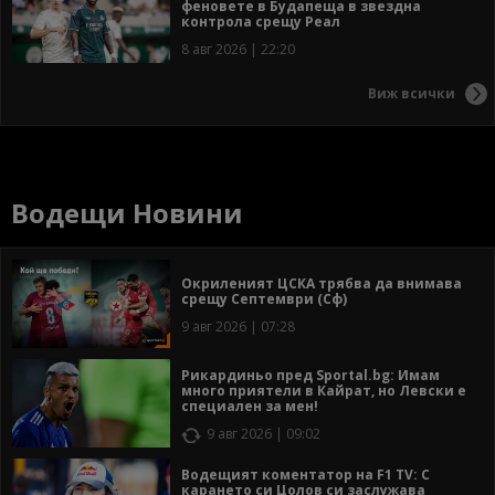
феновете в Будапеща в звездна
контрола срещу Реал
8 авг 2026 | 22:20
Виж всички
Водещи Новини
Окриленият ЦСКА трябва да внимава
срещу Септември (Сф)
9 авг 2026 | 07:28
Рикардиньо пред Sportal.bg: Имам
много приятели в Кайрат, но Левски е
специален за мен!
9 авг 2026 | 09:02
Водещият коментатор на F1 TV: С
карането си Цолов си заслужава