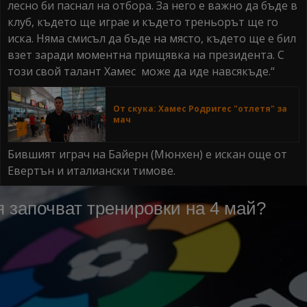
лесно би паснал на отбора. За него е важно да бъде в
клуб, където ще играе и където треньорът ще го
иска. Няма смисъл да бъде на място, където ще е бил
взет заради моментна прищявка на президента. С
този свой талант Хамес може да иде навсякъде.“
От скука: Хамес Родригес "отлетя" за
мач
Бившият играч на Байерн (Мюнхен) е искан още от
Евертън и италиански тимове.