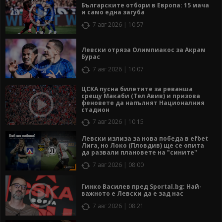
Българските отбори в Европа: 15 мача
и само една загуба
7 авг 2026 | 10:57
Левски отряза Олимпиакос за Акрам
Бурас
7 авг 2026 | 10:07
ЦСКА пусна билетите за реванша
срещу Макаби (Тел Авив) и призова
феновете да напълнят Националния
стадион
7 авг 2026 | 10:15
Левски излиза за нова победа в efbet
Лига, но Локо (Пловдив) ще се опита
да развали плановете на "сините"
7 авг 2026 | 08:00
Гинко Василев пред Sportal.bg: Най-
важното е Левски да е зад нас
7 авг 2026 | 08:21