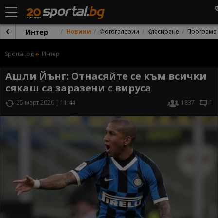
Интер
Новини
Фотогалерии
Класиране
Програма
Sportal.bg
Интер
Ашли Йънг: Отнасяйте се към всички
сякаш са заразени с вируса
25 март 2020 | 11:44
1837
1