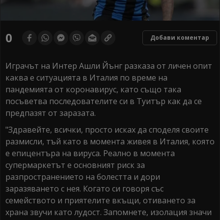
0
Добави коментар
Играчът на Интер Ашли Йънг разказа от личен опит
каква е ситуацията в Италия по време на
пандемията от коронавирус, като също така
посъветва последователите си в Туитър как да се
предпазят от заразата.
"Здравейте, всички, просто исках да споделя своите
размисли, тъй като в момента живея в Италия, която
е епицентъра на вируса. Реално в момента
супермаркетът е основният риск за
разпространението на болестта и дори
заразяването с нея. Когато си говоря със
семейството и приятелите вкъщи, отиването за
храна звучи като лудост. Запомнете, изолация значи