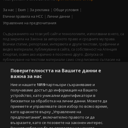
За нас
Екип
За рекламa
Общи условия
Етични правила на НСС
Лични данни
Управление на предпочитания
Съдържанието на този уеб сайт и технологиите, използвани в него, са
под закрила на Закона за авторското право и сродните му права.
Всички статии, репортажи, интервюта и други текстови, графични и
видео материали, публикувани в сайта, са собственост на Агенция
Спортал, освен ако изрично е посочено друго. Допуска се
публикуване на текстови материали само след писмено съгласие на
Агенция Спортал, посочване на източника и добавяне на линк към
www.sportal.bg. Използването на графични и видео материали,
Поверителността на Вашите данни е
публикувани в сайта, е строго забранено. Нарушителите ще бъдат
важна за нас
санкционирани с цялата строгост на закона.
Ние и нашите
1019
партньори съхраняваме и
получаваме достъп до информация на Вашето
Свали
БЕЗПЛАТНОТО
приложение за:
устройство, като уникални идентификатори в
бисквитки за обработка на лични данни. Можете да
iOS
Android
приемете и управлявате своя избор по всяко време,
като щракнете върху „Управление на
Powered by:
предпочитания“, включително правото си да
възразите, като се позовете на законен интерес.