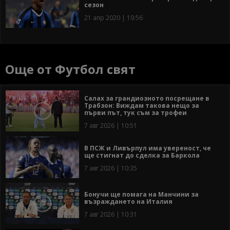
сезон
21 апр 2020 | 19:56
Още от Футбол свят
Салах за грандиозното посрещане в
Трабзон: Виждам такова нещо за
първи път, тук съм за трофеи
7 авг 2026 | 10:51
В ПСЖ и Ливърпул има увереност, че
ще стигнат до сделка за Баркола
7 авг 2026 | 10:35
Бонучи ще помага на Манчини за
възраждането на Италия
7 авг 2026 | 10:31