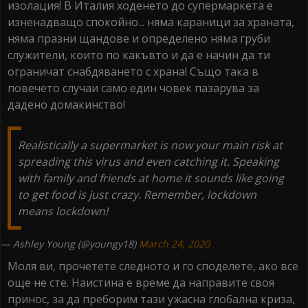
изолация! В Италия ходенето до супермаркета е
изненадващо спокойно... няма караници за храната,
няма празни щандове и определено няма груби
служители, които по какъвто и да е начин да ти
ограничат снабдяването с храна! Също така в
повечето случаи само един човек пазарува за
дадено домакинство!
Realistically a supermarket is now your main risk at
spreading this virus and even catching it. Speaking
with family and friends at home it sounds like going
to get food is just crazy. Remember, lockdown
means lockdown!
— Ashley Young (@youngy18)
March 24, 2020
Моля ви, прочетете следното и го споделете, ако все
още не сте. Наистина е време да направите своя
принос, за да преборим тази ужасна глобална криза,