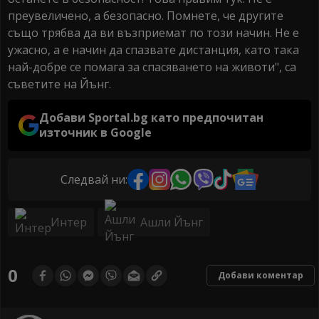
преувеличено, а безопасно. Помнете, че другите
също трябва да ви възприемат по този начин. Не е
ужасно, а е начин да спазвате дистанция, като така
най-добре се помага за спасяването на животи", са
съветите на Йънг.
Добави Sportal.bg като предпочитан
източник в Google
Следвай ни:
Интер
Ашли Йънг
0
Добави коментар