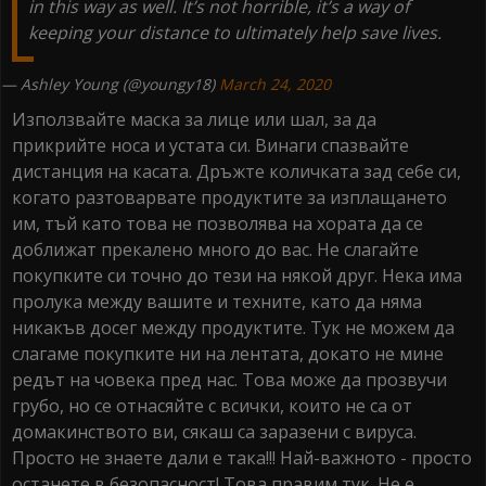
in this way as well. It’s not horrible, it’s a way of
keeping your distance to ultimately help save lives.
— Ashley Young (@youngy18)
March 24, 2020
Използвайте маска за лице или шал, за да
прикрийте носа и устата си. Винаги спазвайте
дистанция на касата. Дръжте количката зад себе си,
когато разтоварвате продуктите за изплащането
им, тъй като това не позволява на хората да се
доближат прекалено много до вас. Не слагайте
покупките си точно до тези на някой друг. Нека има
пролука между вашите и техните, като да няма
никакъв досег между продуктите. Тук не можем да
слагаме покупките ни на лентата, докато не мине
редът на човека пред нас. Това може да прозвучи
грубо, но се отнасяйте с всички, които не са от
домакинството ви, сякаш са заразени с вируса.
Просто не знаете дали е така!!! Най-важното - просто
останете в безопасност! Това правим тук. Не е