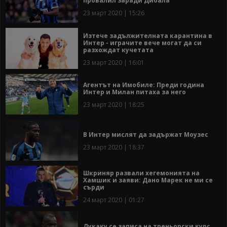
провалил заради Дибала
23 март 2020 | 15:26
Изтече задължителната карантина в
Интер - играчите вече могат да си
разхождат кучетата
23 март 2020 | 16:01
Агентът на Имобиле: Преди година
Интер и Милан питаха за него
23 март 2020 | 18:25
В Интер мислят да задържат Моузес
23 март 2020 | 18:37
Шкриняр развали хегемонията на
Хамшик и заяви: Дано Марек не ми се
сърди
24 март 2020 | 01:27
Лукаку се записа на треньорски курс