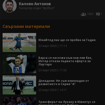
Калоян Антонов
Репортер отдел "Футбол"
1837
1
Свързани материали
Юнайтед пак ще се пробва за Годин
23 март 2020 | 11:14
Барса се насочва към нов ляв бек,
Интер отказа първата оферта за
Лаутаро
23 март 2020 | 11:52
Донадони: Не съм изненадан от
развитието в Серия "А"
23 март 2020 | 14:17
Трансферът на Лукаку в Ювентус се