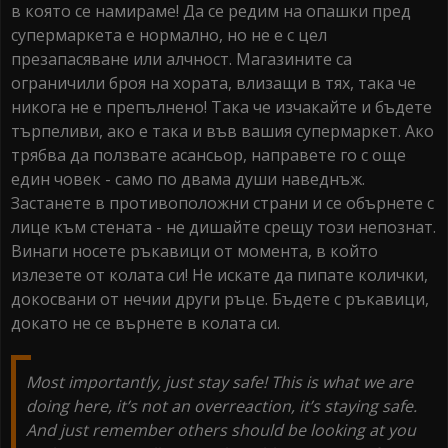
в която се намираме! Да се редим на опашки пред
супермаркета е нормално, но не е с цел
презапасяване или алчност. Магазините са
ограничили броя на хората, влизащи в тях, така че
никога не е препълнено! Така че изчакайте и бъдете
търпеливи, ако е така и във вашия супермаркет. Ако
трябва да ползвате асансьор, направете го с още
един човек - само по двама души наведнъж.
Застанете в противоположни страни и се обърнете с
лице към стената - не дишайте срещу този непознат.
Винаги носете ръкавици от момента, в който
излезете от колата си! Не искате да пипате колички,
докосвани от нечии други ръце. Бъдете с ръкавици,
докато не се върнете в колата си.
Most importantly, just stay safe! This is what we are
doing here, it’s not an overreaction, it’s staying safe.
And just remember others should be looking at you