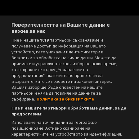
Поверителността на Вашите данни е
важна за нас
Ние и нашите
1019
партньори съхраняваме и
получаваме достъп до информация на Вашето
устройство, като уникални идентификатори в
бисквитки за обработка на лични данни. Можете да
приемете и управлявате своя избор по всяко време,
като щракнете върху „Управление на
предпочитания“, включително правото си да
възразите, като се позовете на законен интерес.
Вашият избор ще бъде оповестен на нашите
партньори и няма да повлияе на данните за
сърфиране.
Политика за бисквитките
Ние и нашите партньори обработваме данни, за да
предоставим:
Използване на точни данни за географско
позициониране. Активно сканиране на
характеристиките на устройството за идентификация.