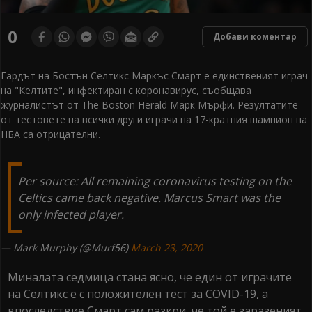
0
Добави коментар
Гардът на Бостън Селтикс Маркъс Смарт е единственият играч
на "Келтите", инфектиран с коронавирус, съобщава
журналистът от The Boston Herald Марк Мърфи. Резултатите
от тестовете на всички други играчи на 17-кратния шампион на
НБА са отрицателни.
Per source: All remaining coronavirus testing on the
Celtics came back negative. Marcus Smart was the
only infected player.
— Mark Murphy (@Murf56)
March 23, 2020
Миналата седмица стана ясно, че един от играчите
на Селтикс е с положителен тест за COVID-19, а
впоследствие Смарт сам разкри, че той е заразеният