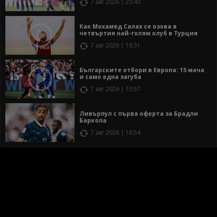
7 авг 2026 | 20:40
Как Мохамед Салах се озова в
четвъртия най-голям клуб в Турция
7 авг 2026 | 18:31
Българските отбори в Европа: 15 мача
и само една загуба
7 авг 2026 | 10:57
Ливърпул с първа оферта за Брадли
Баркола
7 авг 2026 | 16:54