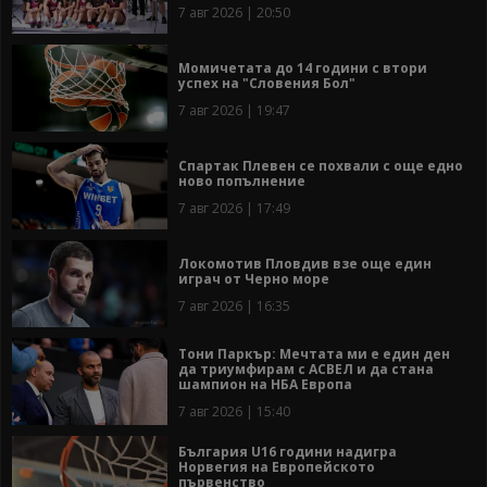
7 авг 2026 | 20:50
Момичетата до 14 години с втори
успех на "Словения Бол"
7 авг 2026 | 19:47
Спартак Плевен се похвали с още едно
ново попълнение
7 авг 2026 | 17:49
Локомотив Пловдив взе още един
играч от Черно море
7 авг 2026 | 16:35
Тони Паркър: Мечтата ми е един ден
да триумфирам с АСВЕЛ и да стана
шампион на НБА Европа
7 авг 2026 | 15:40
България U16 години надигра
Норвегия на Европейското
първенство