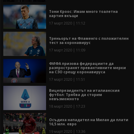
Тони Кроос: Имам много тоалетна
хартия вкъщи
17 март 2020 | 11:12
Треньорът на Фламенго с положителен
тест за коронавирус
17 март 2020 | 11:09
ФИФА призова федерациите да
разпространят превантивните мерки
на СЗО срещу коронавируса
17 март 2020 | 11:51
Вицепрезидентът на италианския
футбол: Трябва да сторим
невъзможното
18 март 2020 | 17:23
Осъдиха нападател на Милан да плати
16,5 млн. евро
19 март 2020 | 13:36