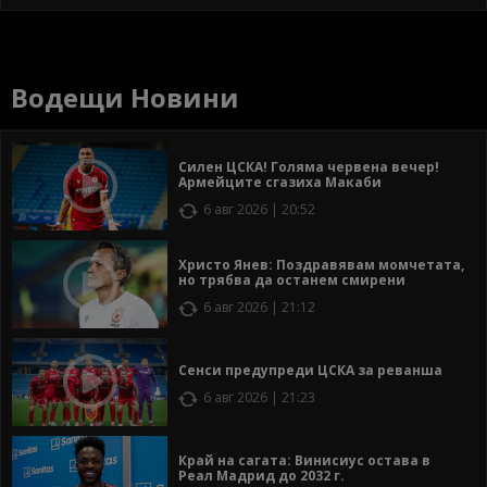
Водещи Новини
Силен ЦСКА! Голяма червена вечер!
Армейците сгазиха Макаби
6 авг 2026 | 20:52
Христо Янев: Поздравявам момчетата,
но трябва да останем смирени
6 авг 2026 | 21:12
Сенси предупреди ЦСКА за реванша
6 авг 2026 | 21:23
Край на сагата: Винисиус остава в
Реал Мадрид до 2032 г.