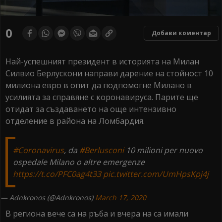
0
seconds
0
Добави коментар
of
0
seconds
Най-успешният президент в историята на Милан
Силвио Берлускони направи дарение на стойност 10
милиона евро в опит да подпомогне Милано в
усилията за справяне с коронавируса. Парите ще
отидат за създаването на още интензивно
отделение в района на Ломбардия.
#Coronavirus
, da
#Berlusconi
10 milioni per nuovo
ospedale Milano o altre emergenze
https://t.co/PFC0ag4t33
pic.twitter.com/UmHpsKpj4j
— Adnkronos (@Adnkronos)
March 17, 2020
В региона вече са на ръба и вчера на са имали