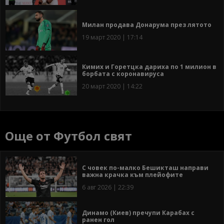
Милан продава Донарума през лятото
19 март 2020 | 17:14
Кимих и Горетцка дариха по 1 милион в
борбата с коронавируса
20 март 2020 | 14:22
Още от Футбол свят
С човек по-малко Бешикташ направи
важна крачка към плейофите
6 авг 2026 | 22:39
Динамо (Киев) пречупи Карабах с
ранен гол