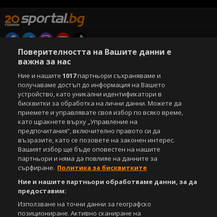
Поверителността на Вашите данни е
Copyright © 2007-2026 Агенция Спортал. Всички права запазени.
важна за нас
Този уебсайт е собственост на
Sportal Media Group
Ние и нашите
1017
партньори съхраняваме и
За нас
Екип
За рекламa
Общи условия
получаваме достъп до информация на Вашето
устройство, като уникални идентификатори в
Етични правила на НСС
Лични данни
бисквитки за обработка на лични данни. Можете да
Управление на предпочитания
приемете и управлявате своя избор по всяко време,
като щракнете върху „Управление на
Съдържанието на този уеб сайт и технологиите, използвани в него, са
предпочитания“, включително правото си да
под закрила на Закона за авторското право и сродните му права.
възразите, като се позовете на законен интерес.
Всички статии, репортажи, интервюта и други текстови, графични и
Вашият избор ще бъде оповестен на нашите
видео материали, публикувани в сайта, са собственост на Агенция
партньори и няма да повлияе на данните за
Спортал, освен ако изрично е посочено друго. Допуска се
публикуване на текстови материали само след писмено съгласие на
сърфиране.
Политика за бисквитките
Агенция Спортал, посочване на източника и добавяне на линк към
Ние и нашите партньори обработваме данни, за да
www.sportal.bg. Използването на графични и видео материали,
предоставим:
публикувани в сайта, е строго забранено. Нарушителите ще бъдат
санкционирани с цялата строгост на закона.
Използване на точни данни за географско
позициониране. Активно сканиране на