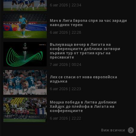
6 авг 2026 | 22:34
Мач в Лига Европа спря за час заради
наводнен терен
6 авг 2026 | 22:28
Вълнуваща вечер в Лигата на
конференциите доближи затвори
първия тур от третия кръг на
пресявките
7 авг 2026 | 00:24
Лех се спаси от нова европейска
издънка
6 авг 2026 | 22:23
Мощна победа в Литва доближи
Хайдук до плейофа в Лигата на
конференциите
6 авг 2026 | 22:22
Виж всички