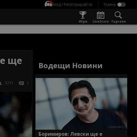
Вход / Регистрирай се
Игри
LiveScore
Търсене
де ще
Водещи Новини
3771
1
Боримиров: Левски ще е