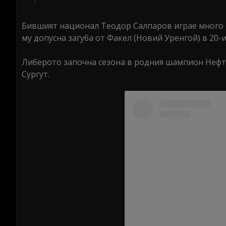
Бившият национал Теодор Салпаров играе много си
му допусна загуба от Факел (Новий Уренгой) в 20-и
Либерото започна сезона в родния шампион Нефтох
Сургут.