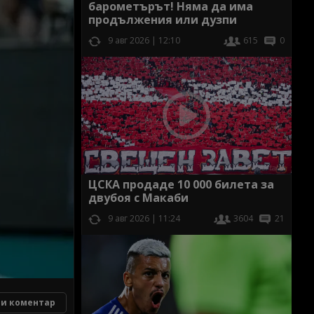
барометърът! Няма да има
продължения или дузпи
9 авг 2026 | 12:10
615
0
ЦСКА продаде 10 000 билета за
двубоя с Макаби
9 авг 2026 | 11:24
3604
21
и коментар