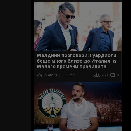
Малдини проговори: Гуардиола
беше много близо до Италия, а
Малаго промени правилата
9 авг 2026 | 11:55
789
0