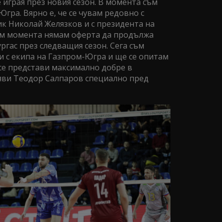
 играя през новия сезон. В момента съм
гра. Вярно е, че се чувам редовно с
к Николай Желязков и с президента на
ъм момента нямам оферта да продължа
ургас през следващия сезон. Сега съм
и с екипа на Газпром-Югра и ще се опитам
 се представи максимално добре в
аяви Теодор Салпаров специално пред