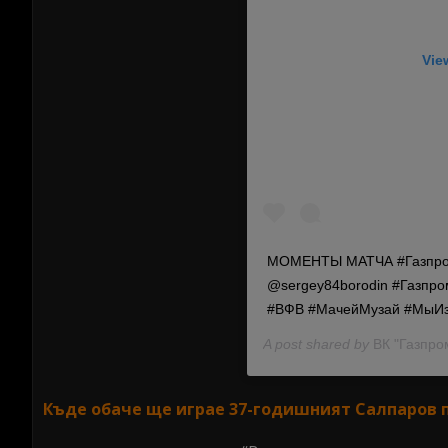
Vie
МОМЕНТЫ МАТЧА #Газпром
@sergey84borodin #Газпр
#ВФВ #МачейМузай #МыИ
A post shared by
ВК "Газпро
Къде обаче ще играе 37-годишният Салпаров 