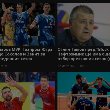
паров MVP! Газпром-Югра
Огнян Томов пред “Block 
о Соколов и Зенит за
Нефтохимик ще има още
редовния сезон
отбор през новия сезон 
19:09
12 март 2020 | 18:39