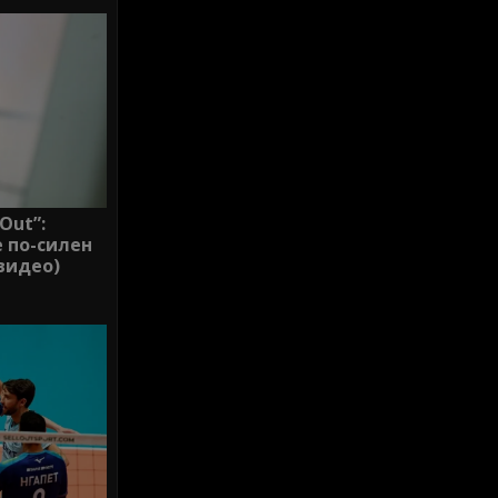
Out”:
 по-силен
(видео)