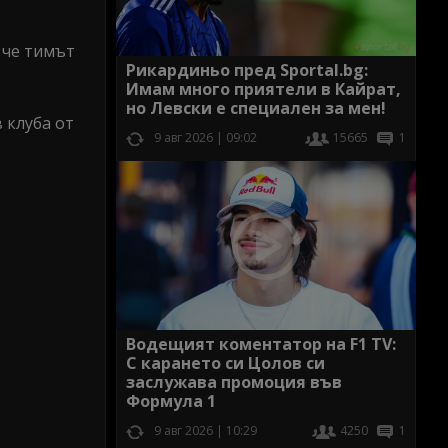
 че тимът
Рикардиньо пред Sportal.bg:
Имам много приятели в Кайрат,
но Левски е специален за мен!
 клуба от
9 авг 2026 | 09:02
15665
1
Водещият коментатор на F1 TV:
С карането си Цолов си
заслужава промоция във
Формула 1
9 авг 2026 | 10:29
4250
1