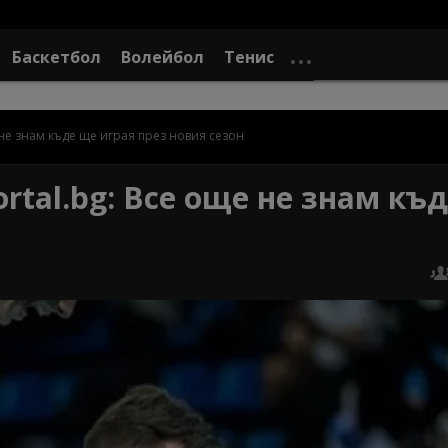
Баскетбол
Волейбол
Тенис
 не знам къде ще играя през новия сезон
rtal.bg: Все още не знам къ