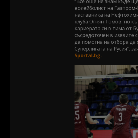
“Все още не знам къде ще
волейболист на Газпром-Ю
наставника на Нефтохими
клуба Огнян Томов, но к
кариерата си в тима от Б
съсредоточен в изявите с
да помогна на отбора да
Суперлигата на Русия”, з
Sportal.bg.