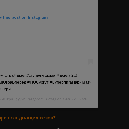
w this post on Instagram
ЮграФакел Уступаем дома Факелу 2:3
омЮграВперёд #ГЮСургут #СуперлигаПариМатч
зЮгры
м-Югра"
(@vc_gazprom_ugra) on Feb 29, 2020 at 11:46am PST
през следващия сезон?