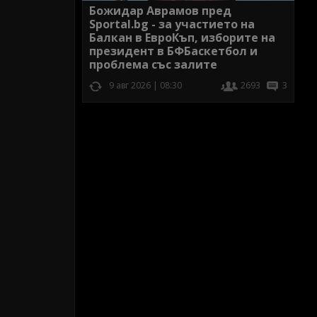
Божидар Аврамов пред
Sportal.bg - за участието на
Балкан в ЕвроКъп, изборите на
президент в БФБаскетбол и
проблема със залите
9 авг 2026 | 08:30
2693
3