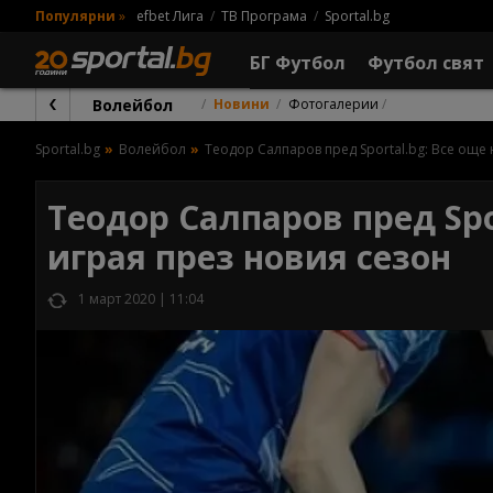
Популярни
»
efbet Лига
ТВ Програма
Sportal.bg
БГ Футбол
Футбол свят
Волейбол
Новини
Фотогалерии
Sportal.bg
Волейбол
Теодор Салпаров пред Sportal.bg: Все още
Теодор Салпаров пред Spo
играя през новия сезон
1 март 2020 | 11:04