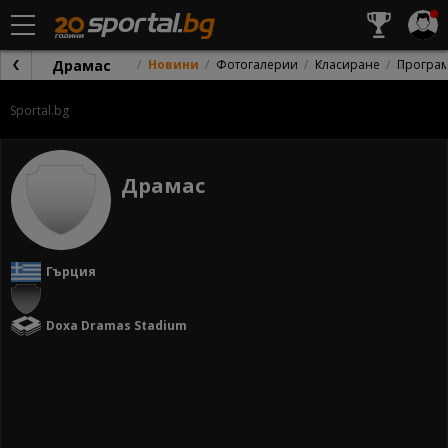
Драмас
Новини
Фотогалерии
Класиране
Програ
Sportal.bg
Драмас
Гърция
Doxa Dramas Stadium