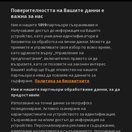
Поверителността на Вашите данни е
важна за нас
Ние и нашите
1019
партньори съхраняваме и
получаваме достъп до информация на Вашето
устройство, като уникални идентификатори в
бисквитки за обработка на лични данни. Можете да
приемете и управлявате своя избор по всяко време,
като щракнете върху „Управление на
предпочитания“, включително правото си да
възразите, като се позовете на законен интерес.
Вашият избор ще бъде оповестен на нашите
партньори и няма да повлияе на данните за
сърфиране.
Политика за бисквитките
Ние и нашите партньори обработваме данни, за да
предоставим:
Използване на точни данни за географско
позициониране. Активно сканиране на
характеристиките на устройството за идентификация.
Съхраняване на и/или достъп до информация на
устройство. Персонализирана реклама и съдържание,
измерване на рекламата и съдържанието, проучване на