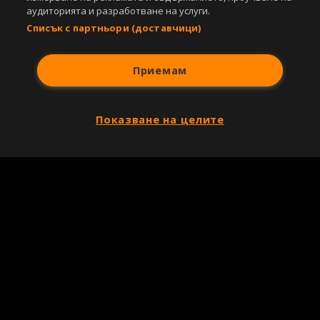
аудиторията и разработване на услуги.
Списък с партньори (доставчици)
Приемам
Показване на целите
Copyright © 2007-2026 Агенция Спортал. Всички права запазени.
Този уебсайт е собственост на
Sportal Media Group
За нас
Екип
За рекламa
Общи условия
Етични правила на НСС
Лични данни
Управление на предпочитания