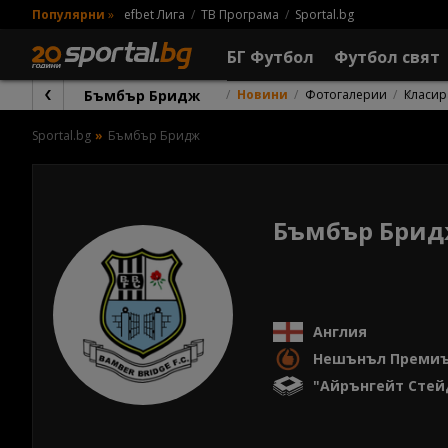
Популярни
»
efbet Лига
ТВ Програма
Sportal.bg
БГ Футбол
Футбол свят
Бъмбър Бридж
Новини
Фотогалерии
Класир
Sportal.bg
Бъмбър Бридж
Бъмбър Бри
Англия
Нешънъл Премиъ
"Айрънгейт Сте