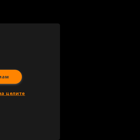
мам
на целите