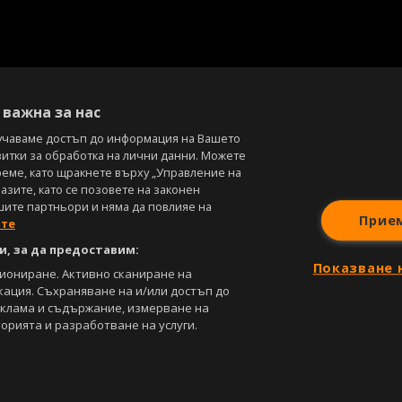
важна за нас
учаваме достъп до информация на Вашето
витки за обработка на лични данни. Можете
реме, като щракнете върху „Управление на
зите, като се позовете на законен
шите партньори и няма да повлияе на
Прие
ите
, за да предоставим:
Показване 
циониране. Активно сканиране на
кация. Съхраняване на и/или достъп до
еклама и съдържание, измерване на
орията и разработване на услуги.