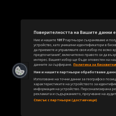
Поверителността на Вашите данни е 
Ние и нашите
1017
партньори съхраняваме и пол
устройство, като уникални идентификатори в биск
да приемете и управлявате своя избор по всяко в
предпочитания“, включително правото си да възра
интерес. Вашият избор ще бъде оповестен на на
данните за сърфиране.
Политика за бисквитк
Ние и нашите партньори обработваме данни
Използване на точни данни за географско пози
характеристиките на устройството за идентифи
информация на устройство. Персонализирана р
рекламата и съдържанието, проучване на аудит
Списък с партньори (доставчици)