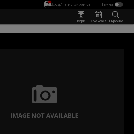
Вход / Регистрирай се
Игри
LiveScore
Търсене