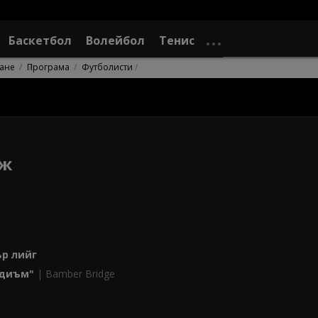
Баскетбол
Волейбол
Тенис
ане
Програма
Футболисти
дж
р лийг
йдиъм"
| Bamber Bridge