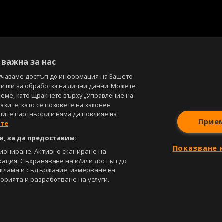
важна за нас
учаваме достъп до информация на Вашето
витки за обработка на лични данни. Можете
реме, като щракнете върху „Управление на
зите, като се позовете на законен
шите партньори и няма да повлияе на
Прие
ите
, за да предоставим:
Показване 
циониране. Активно сканиране на
кация. Съхраняване на и/или достъп до
еклама и съдържание, измерване на
орията и разработване на услуги.