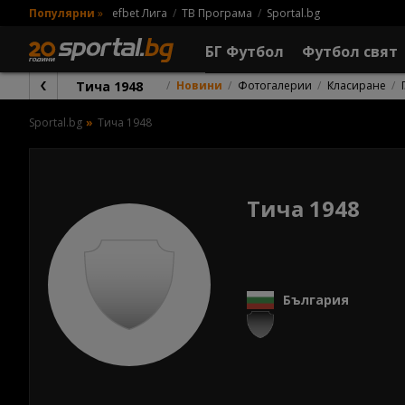
Популярни
»
efbet Лига
ТВ Програма
Sportal.bg
БГ Футбол
Футбол свят
Тича 1948
Новини
Фотогалерии
Класиране
Sportal.bg
Тича 1948
Тича 1948
България