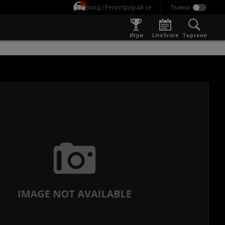
Вход / Регистрирай се
Игри
LiveScore
Търсене