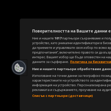
Поверителността на Вашите данни е 
Ние и нашите
1017
партньори съхраняваме и пол
устройство, като уникални идентификатори в биск
да приемете и управлявате своя избор по всяко в
предпочитания“, включително правото си да възра
интерес. Вашият избор ще бъде оповестен на на
данните за сърфиране.
Политика за бисквитк
Ние и нашите партньори обработваме данни
Използване на точни данни за географско пози
характеристиките на устройството за идентифи
информация на устройство. Персонализирана р
рекламата и съдържанието, проучване на аудит
Списък с партньори (доставчици)