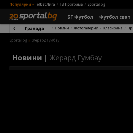
Популярни
»
efbet Лига
ТВ Програма
Sportal.bg
БГ Футбол
Футбол свят
Гранада
Новини
Фотогалерии
Класиране
Пр
Sportal.bg
Жерард Гумбау
Новини |
Жерард Гумбау