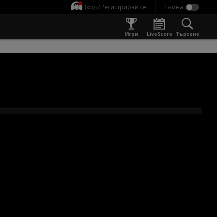
Вход / Регистрирай се
Игри
LiveScore
Търсене