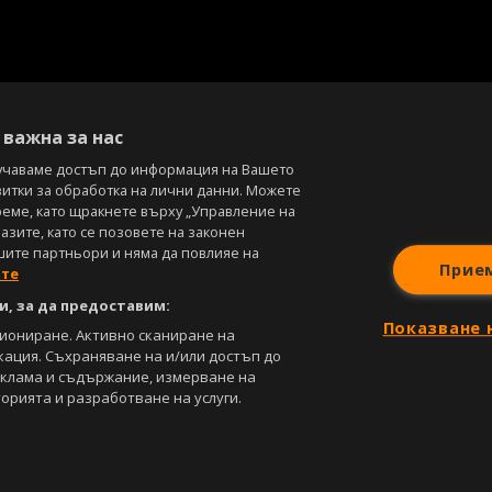
важна за нас
учаваме достъп до информация на Вашето
витки за обработка на лични данни. Можете
реме, като щракнете върху „Управление на
зите, като се позовете на законен
шите партньори и няма да повлияе на
Прие
ите
, за да предоставим:
Показване 
циониране. Активно сканиране на
кация. Съхраняване на и/или достъп до
еклама и съдържание, измерване на
орията и разработване на услуги.