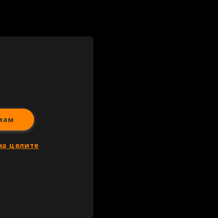
мам
на целите