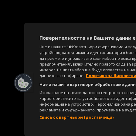
Поверителността на Вашите данни е 
Ние и нашите
1019
партньори съхраняваме и пол
устройство, като уникални идентификатори в биск
да приемете и управлявате своя избор по всяко в
предпочитания“, включително правото си да възра
интерес. Вашият избор ще бъде оповестен на на
данните за сърфиране.
Политика за бисквитк
Ние и нашите партньори обработваме данни
Използване на точни данни за географско пози
характеристиките на устройството за идентифи
информация на устройство. Персонализирана р
рекламата и съдържанието, проучване на аудит
Списък с партньори (доставчици)