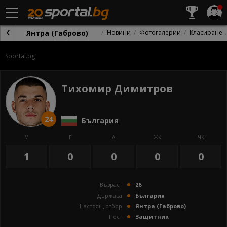
Янтра (Габрово)
Новини
Фотогалерии
Класиране
Sportal.bg
Тихомир Димитров
24
България
М
Г
А
ЖК
ЧК
1
0
0
0
0
Възраст
26
Държава
България
Настоящ отбор
Янтра (Габрово)
Пост
Защитник