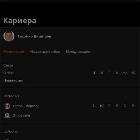
Кариера
Тихомир Димитров
Регионални
Национален отбор
Международни
Сезон
Отбор
И
М
Г
А
ЖК
ЧК
Първенство
2026/2027
1
90
0
0
1
0
Янтра (Габрово)
Втора лига
2025/2026