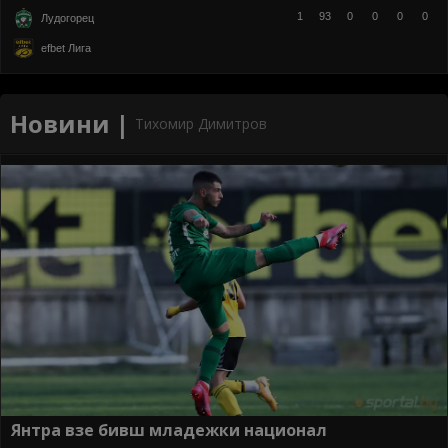
1
93
0
0
0
0
Лудогорец
efbet Лига
Новини |
Тихомир Димитров
Янтра взе бивш младежки национал