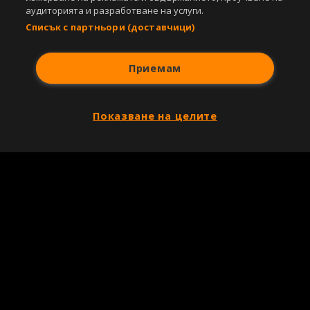
аудиторията и разработване на услуги.
Списък с партньори (доставчици)
Приемам
Показване на целите
Copyright © 2007-2026 Агенция Спортал. Всички права запазени.
Този уебсайт е собственост на
Sportal Media Group
За нас
Екип
За рекламa
Общи условия
Етични правила на НСС
Лични данни
Управление на предпочитания