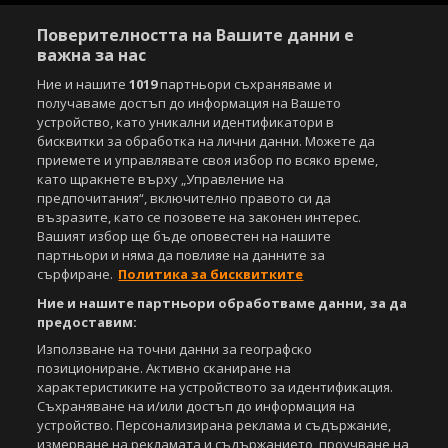
Поверителността на Вашите данни е
важна за нас
Ние и нашите
1019
партньори съхраняваме и
получаваме достъп до информация на Вашето
устройство, като уникални идентификатори в
бисквитки за обработка на лични данни. Можете да
приемете и управлявате своя избор по всяко време,
като щракнете върху „Управление на
предпочитания“, включително правото си да
възразите, като се позовете на законен интерес.
Вашият избор ще бъде оповестен на нашите
партньори и няма да повлияе на данните за
сърфиране.
Политика за бисквитките
Ние и нашите партньори обработваме данни, за да
предоставим:
Използване на точни данни за географско
позициониране. Активно сканиране на
характеристиките на устройството за идентификация.
Съхраняване на и/или достъп до информация на
устройство. Персонализирана реклама и съдържание,
измерване на рекламата и съдържанието, проучване на