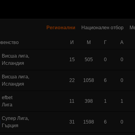
Регионални
Национален отбор
М
венство
И
М
Г
А
Висша лига,
15
505
0
0
Исландия
Висша лига,
22
1058
6
0
Исландия
efbet
11
398
1
1
Лига
Супер Лига,
31
1598
6
0
Гърция