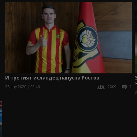
И третият исландец напусна Ростов
28 яну 2020 | 02:46
2009
1
2