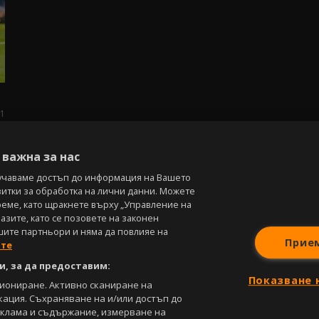
1
важна за нас
учаваме достъп до информация на Вашето
витки за обработка на лични данни. Можете
реме, като щракнете върху „Управление на
зите, като се позовете на законен
шите партньори и няма да повлияе на
Прие
ите
, за да предоставим:
Показване 
циониране. Активно сканиране на
кация. Съхраняване на и/или достъп до
еклама и съдържание, измерване на