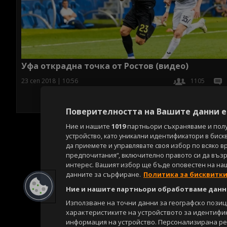
Уфа открадна точка от Ростов (видео)
23 сеп 2018 | 10:56
1105
Поверителността на Вашите данни е 
Ние и нашите
1019
партньори съхраняваме и пол
устройство, като уникални идентификатори в биск
да приемете и управлявате своя избор по всяко в
предпочитания“, включително правото си да възра
интерес. Вашият избор ще бъде оповестен на на
данните за сърфиране.
Политика за бисквитк
Ние и нашите партньори обработваме данни
Използване на точни данни за географско пози
характеристиките на устройството за идентифи
информация на устройство. Персонализирана р