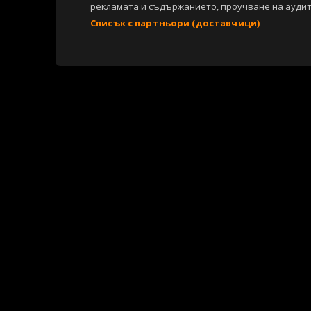
рекламата и съдържанието, проучване на аудит
Списък с партньори (доставчици)
Copyright © 2007-2026 Агенция Спортал. Всички права запазени.
Този уебсайт е собственост на
Sportal Media Group
За нас
Екип
За рекламa
Общи условия
Етични правила на НС
Съдържанието на този уеб сайт и технологиите, използвани в него, 
материали, публикувани в сайта, са собственост на Агенция Спортал
посочване на източника и добавяне на линк към www.sportal.bg. Из
строгост на закона.
Свали
БЕЗПЛАТНОТО
приложение за:
iOS
Android