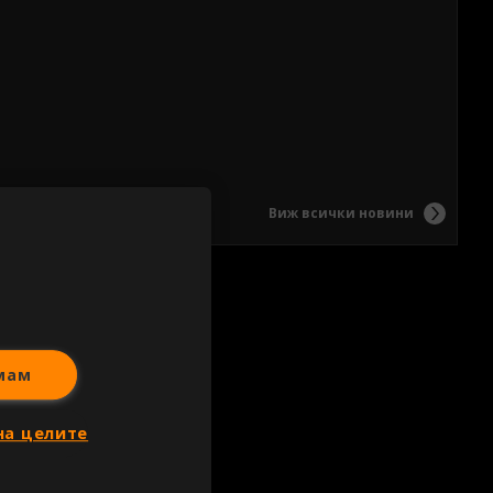
Виж всички новини
мам
на целите