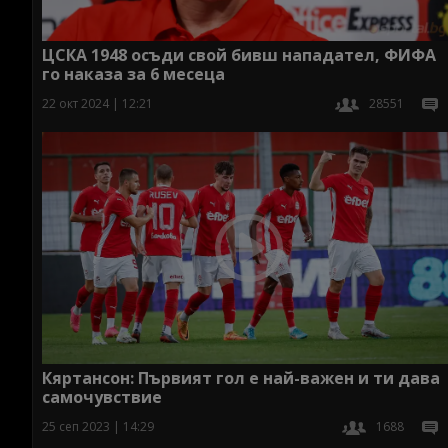
ЦСКА 1948 осъди свой бивш нападател, ФИФА
го наказа за 6 месеца
22 окт 2024 | 12:21
28551
Кяртансон: Първият гол е най-важен и ти дава
самочувствие
25 сеп 2023 | 14:29
1688