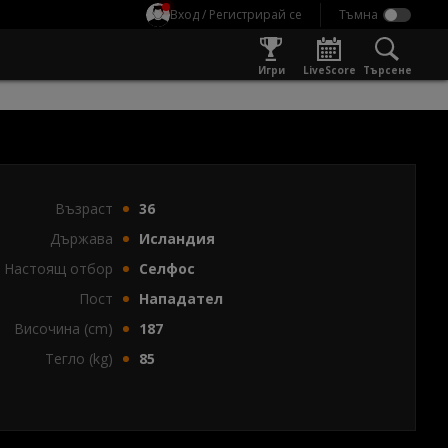
Вход / Регистрирай се
Игри
LiveScore
Търсене
Възраст
36
Държава
Исландия
Настоящ отбор
Селфос
Пост
Нападател
Височина (cm)
187
Тегло (kg)
85