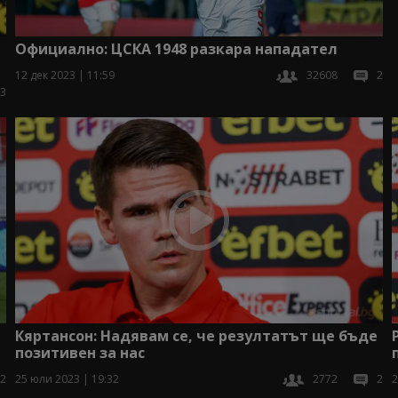
Официално: ЦСКА 1948 разкара нападател
12 дек 2023 | 11:59
32608
2
3
Кяртансон: Надявам се, че резултатът ще бъде
позитивен за нас
2
25 юли 2023 | 19:32
2772
2
2