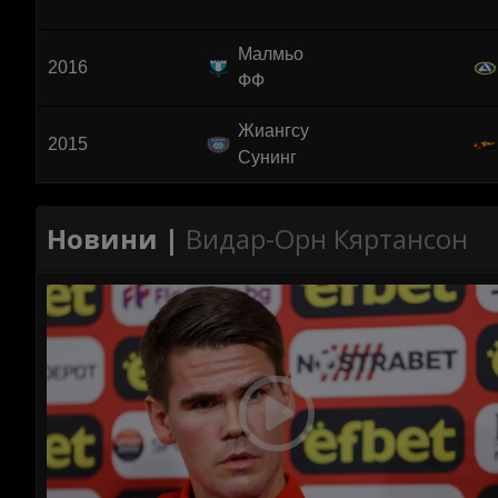
Малмьо
2016
ФФ
Жиангсу
2015
Сунинг
Новини |
Видар-Орн Кяртансон