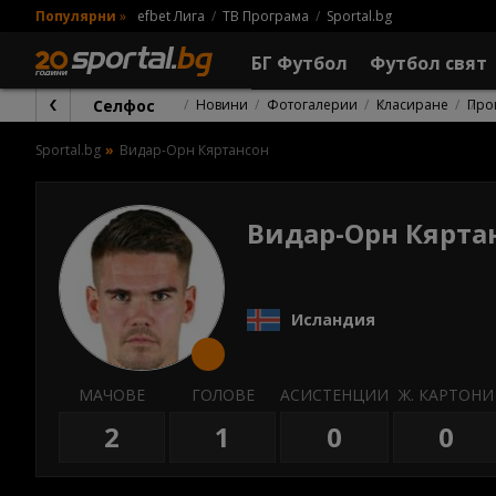
Популярни
»
efbet Лига
ТВ Програма
Sportal.bg
БГ Футбол
Футбол свят
Селфос
Новини
Фотогалерии
Класиране
Про
Sportal.bg
Видар-Орн Кяртансон
Видар-Орн Кярта
Исландия
МАЧОВЕ
ГОЛОВЕ
АСИСТЕНЦИИ
Ж. КАРТОНИ
2
1
0
0