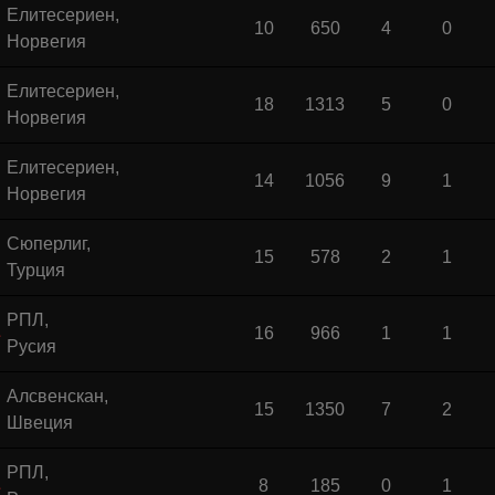
Елитесериен,
10
650
4
0
Норвегия
Елитесериен,
18
1313
5
0
Норвегия
Елитесериен,
14
1056
9
1
Норвегия
Сюперлиг,
15
578
2
1
Турция
РПЛ,
16
966
1
1
Русия
Алсвенскан,
15
1350
7
2
Швеция
РПЛ,
8
185
0
1