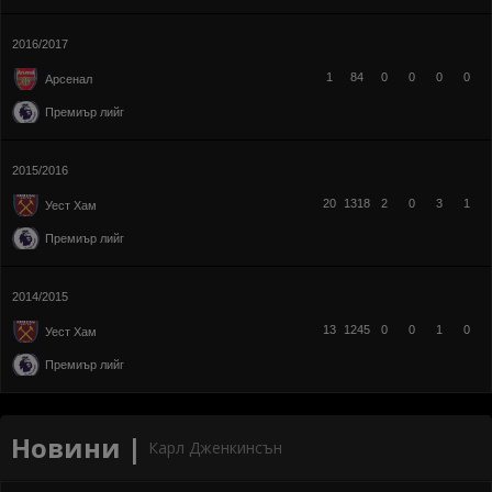
2016/2017
1
84
0
0
0
0
Арсенал
Премиър лийг
2015/2016
20
1318
2
0
3
1
Уест Хам
Премиър лийг
2014/2015
13
1245
0
0
1
0
Уест Хам
Премиър лийг
Новини |
Карл Дженкинсън