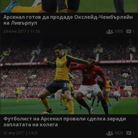
Арсенал готов да продаде Окслейд-Чембърлейн
на Ливърпул
24 юни 2017 | 11:18
5005
1
Футболист на Арсенал провали сделка заради
заплатата на колега
31 яну 2017 | 14:31
5635
1