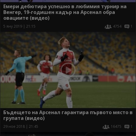
Емери дебютира успешно в любимия турнир на
Венгер, 19-годишен кадър на Арсенал обра
овациите (видео)
5 яну 2019 | 21:15
4754
1
Бъдещето на Арсенал гарантира първото място в
групата (видео)
29 ное 2018 | 21:45
16475
1