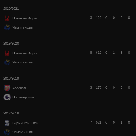
2020/2021
3
129
0
0
0
0
Нотингам Форест
Чемпиъншип
2019/2020
8
619
0
1
3
0
Нотингам Форест
Чемпиъншип
2018/2019
3
176
0
0
0
0
Арсенал
Премиър лийг
2017/2018
7
521
0
0
1
0
Бирмингам Сити
Чемпиъншип