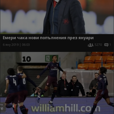
Емери чака нови попълнения през януари
6 яну 2019 | 06:03
5270
1