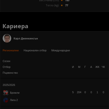
Височина (cm)
185
Тегло (kg)
77
Кариера
Карл Дженкинсън
Регионални
Национален отбор
Международни
Сезон
Отбор
И
М
Г
А
ЖК
ЧК
Първенство
2025/2026
5
204
0
0
1
0
Бромли
Лига 2