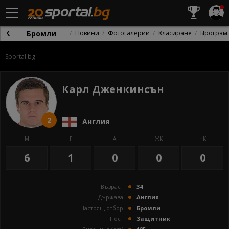
Бромли
Новини
Фотогалерии
Класиране
Програм
Sportal.bg
Карл Дженкинсън
2
Англия
М
Г
А
ЖК
ЧК
6
1
0
0
0
Възраст
34
Държава
Англия
Настоящ отбор
Бромли
Пост
Защитник