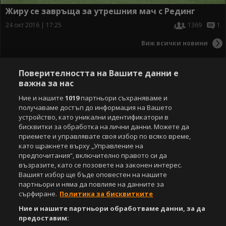
Жиру се завръща за утрешния мач с Рединг
24 окт 2016 | 17:25
1369
1
Виж всички новини
Поверителността на Вашите данни е
важна за нас
Ние и нашите
1019
партньори съхраняваме и
получаваме достъп до информация на Вашето
устройство, като уникални идентификатори в
бисквитки за обработка на лични данни. Можете да
приемете и управлявате своя избор по всяко време,
като щракнете върху „Управление на
предпочитания“, включително правото си да
възразите, като се позовете на законен интерес.
Вашият избор ще бъде оповестен на нашите
партньори и няма да повлияе на данните за
сърфиране.
Политика за бисквитките
Ние и нашите партньори обработваме данни, за да
предоставим: