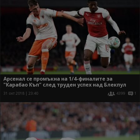
Арсенал се промъкна на 1/4-финалите за
"Карабао Къп" след труден успех над Блекпул
31 окт 2018 | 23:40
4399
1