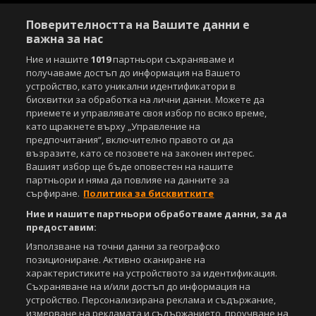
Поверителността на Вашите данни е
важна за нас
Ние и нашите
1019
партньори съхраняваме и
получаваме достъп до информация на Вашето
устройство, като уникални идентификатори в
бисквитки за обработка на лични данни. Можете да
приемете и управлявате своя избор по всяко време,
като щракнете върху „Управление на
предпочитания“, включително правото си да
възразите, като се позовете на законен интерес.
Вашият избор ще бъде оповестен на нашите
партньори и няма да повлияе на данните за
сърфиране.
Политика за бисквитките
Ние и нашите партньори обработваме данни, за да
предоставим:
Използване на точни данни за географско
позициониране. Активно сканиране на
характеристиките на устройството за идентификация.
Съхраняване на и/или достъп до информация на
устройство. Персонализирана реклама и съдържание,
измерване на рекламата и съдържанието, проучване на