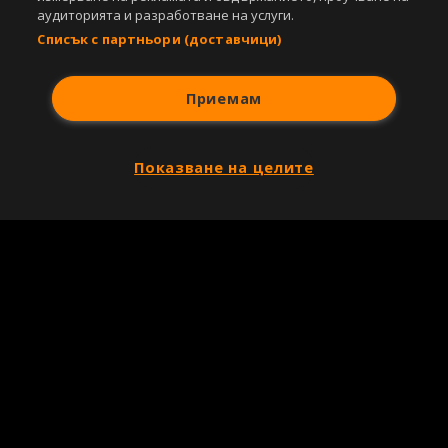
аудиторията и разработване на услуги.
Списък с партньори (доставчици)
Приемам
Показване на целите
Copyright © 2007-2026 Агенция Спортал. Всички права запазени.
Този уебсайт е собственост на
Sportal Media Group
За нас
Екип
За рекламa
Общи условия
Етични правила на НСС
Лични данни
Управление на предпочитания