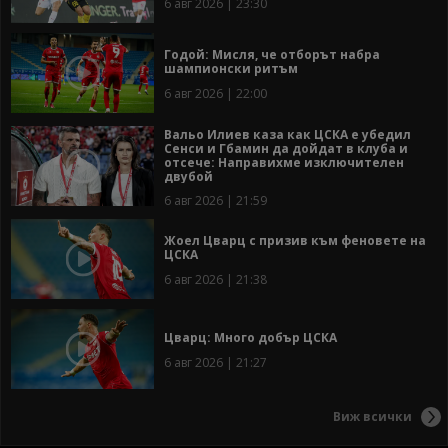
6 авг 2026 | 23:30
Годой: Мисля, че отборът набра
шампионски ритъм
6 авг 2026 | 22:00
Вальо Илиев каза как ЦСКА е убедил
Сенси и Гбамин да дойдат в клуба и
отсече: Направихме изключителен
двубой
6 авг 2026 | 21:59
Жоел Цварц с призив към феновете на
ЦСКА
6 авг 2026 | 21:38
Цварц: Много добър ЦСКА
6 авг 2026 | 21:27
Виж всички