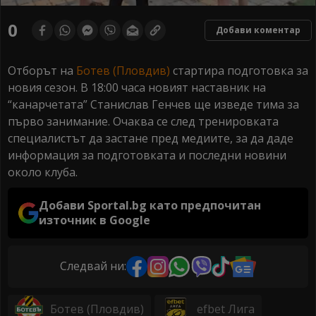
0
seconds
0
Добави коментар
of
0
seconds
Отборът на
Ботев (Пловдив)
стартира подготовка за
новия сезон. В 18:00 часа новият наставник на
“канарчетата” Станислав Генчев ще изведе тима за
първо занимание. Очаква се след тренировката
специалистът да застане пред медиите, за да даде
информация за подготовката и последни новини
около клуба.
Добави Sportal.bg като предпочитан
източник в Google
Следвай ни:
Ботев (Пловдив)
efbet Лига