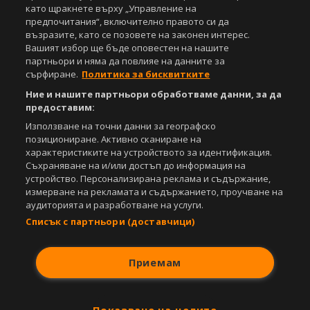
като щракнете върху „Управление на
предпочитания“, включително правото си да
възразите, като се позовете на законен интерес.
Вашият избор ще бъде оповестен на нашите
партньори и няма да повлияе на данните за
Copyright © 2007-2026 Агенция Спортал. Всички права запазени.
сърфиране.
Политика за бисквитките
Този уебсайт е собственост на
Sportal Media Group
Ние и нашите партньори обработваме данни, за да
предоставим:
За нас
Екип
За рекламa
Общи условия
Използване на точни данни за географско
Етични правила на НСС
Лични данни
позициониране. Активно сканиране на
Управление на предпочитания
характеристиките на устройството за идентификация.
Съхраняване на и/или достъп до информация на
Съдържанието на този уеб сайт и технологиите, използвани в него, са
устройство. Персонализирана реклама и съдържание,
под закрила на Закона за авторското право и сродните му права.
измерване на рекламата и съдържанието, проучване на
Всички статии, репортажи, интервюта и други текстови, графични и
аудиторията и разработване на услуги.
видео материали, публикувани в сайта, са собственост на Агенция
Спортал, освен ако изрично е посочено друго. Допуска се
Списък с партньори (доставчици)
публикуване на текстови материали само след писмено съгласие на
Агенция Спортал, посочване на източника и добавяне на линк към
www.sportal.bg. Използването на графични и видео материали,
Приемам
публикувани в сайта, е строго забранено. Нарушителите ще бъдат
санкционирани с цялата строгост на закона.
Свали
БЕЗПЛАТНОТО
приложение за: