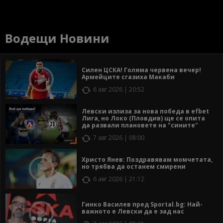
Водещи Новини
Силен ЦСКА! Голяма червена вечер!
Армейците сгазиха Макаби
6 авг 2026 | 20:52
Левски излиза за нова победа в efbet
Лига, но Локо (Пловдив) ще се опита
да развали плановете на "сините"
7 авг 2026 | 08:00
Христо Янев: Поздравявам момчетата,
но трябва да останем смирени
6 авг 2026 | 21:12
Гинко Василев пред Sportal.bg: Най-
важното е Левски да е зад нас