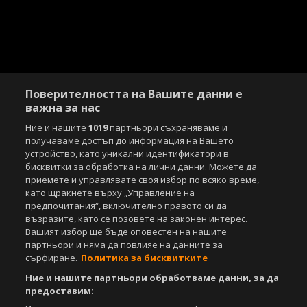
Поверителността на Вашите данни е
важна за нас
Ние и нашите
1019
партньори съхраняваме и
получаваме достъп до информация на Вашето
устройство, като уникални идентификатори в
бисквитки за обработка на лични данни. Можете да
приемете и управлявате своя избор по всяко време,
Copyright © 2007-2026 Агенция Спортал. Всички права запазени.
като щракнете върху „Управление на
Този уебсайт е собственост на
Sportal Media Group
предпочитания“, включително правото си да
възразите, като се позовете на законен интерес.
За нас
Екип
За рекламa
Общи условия
Вашият избор ще бъде оповестен на нашите
Етични правила на НСС
Лични данни
партньори и няма да повлияе на данните за
Управление на предпочитания
сърфиране.
Политика за бисквитките
Ние и нашите партньори обработваме данни, за да
Съдържанието на този уеб сайт и технологиите, използвани в него, са
предоставим:
под закрила на Закона за авторското право и сродните му права.
Всички статии, репортажи, интервюта и други текстови, графични и