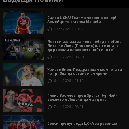
Силен ЦСКА! Голяма червена вечер!
Армейците сгазиха Макаби
6 авг 2026 | 20:52
Левски излиза за нова победа в efbet
Лига, но Локо (Пловдив) ще се опита
да развали плановете на "сините"
7 авг 2026 | 08:00
Христо Янев: Поздравявам момчетата,
но трябва да останем смирени
6 авг 2026 | 21:12
Гинко Василев пред Sportal.bg: Най-
важното е Левски да е зад нас
7 авг 2026 | 08:21
Сенси предупреди ЦСКА за реванша