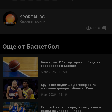
SPORTAL.BG
Спортни новини
1318
0
Още от Баскетбол
България U16 стартира с победа на
ЕвроБаскет в Скопие
6 авг 2026 | 19:50
Брукс ще подпише договор за 73
милиона долара с Финикс Сънс
6 авг 2026 | 18:16
Георги Цеков ще продължи да носи
екипа на Спартак Плевен