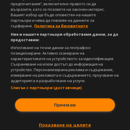
предпочитания“, включително правото си да
Copyright © 2007-2026 Агенция Спортал. Всички права запазени.
възразите, като се позовете на законен интерес.
Този уебсайт е собственост на
Sportal Media Group
Вашият избор ще бъде оповестен на нашите
партньори и няма да повлияе на данните за
За нас
Екип
За рекламa
Общи условия
сърфиране.
Политика за бисквитките
Етични правила на НСС
Лични данни
Ние и нашите партньори обработваме данни, за да
Управление на предпочитания
предоставим:
Съдържанието на този уеб сайт и технологиите, използвани в него, са
Използване на точни данни за географско
под закрила на Закона за авторското право и сродните му права.
позициониране. Активно сканиране на
Всички статии, репортажи, интервюта и други текстови, графични и
характеристиките на устройството за идентификация.
видео материали, публикувани в сайта, са собственост на Агенция
Съхраняване на и/или достъп до информация на
Спортал, освен ако изрично е посочено друго. Допуска се
устройство. Персонализирана реклама и съдържание,
публикуване на текстови материали само след писмено съгласие на
измерване на рекламата и съдържанието, проучване на
Агенция Спортал, посочване на източника и добавяне на линк към
аудиторията и разработване на услуги.
www.sportal.bg. Използването на графични и видео материали,
Списък с партньори (доставчици)
публикувани в сайта, е строго забранено. Нарушителите ще бъдат
санкционирани с цялата строгост на закона.
Приемам
Свали
БЕЗПЛАТНОТО
приложение за:
iOS
Android
Показване на целите
Powered by: