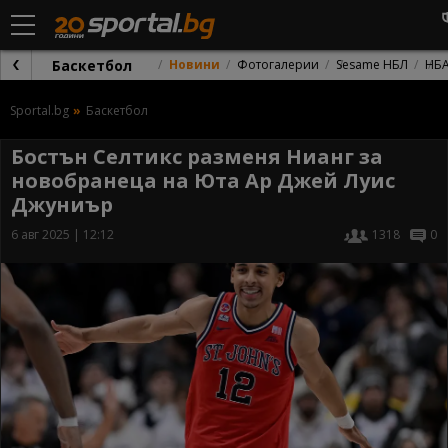
Баскетбол
Новини
Фотогалерии
Sesame НБЛ
НБ
Sportal.bg
Баскетбол
Бостън Селтикс разменя Нианг за
новобранеца на Юта Ар Джей Луис
Джуниър
6 авг 2025 | 12:12
1318
0