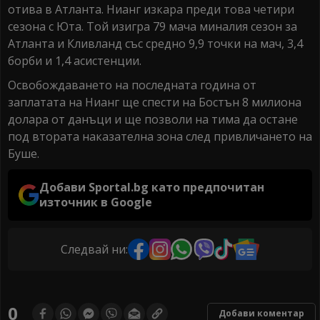
отива в Атланта. Нианг изкара преди това четири
сезона с Юта. Той изигра 79 мача миналия сезон за
Атланта и Кливланд със средно 9,9 точки на мач, 3,4
борби и 1,4 асистенции.
Освобождаването на последната година от
заплатата на Нианг ще спести на Бостън 8 милиона
долара от данъци и ще позволи на тима да остане
под втората наказателна зона след привличането на
Буше.
Добави Sportal.bg като предпочитан
източник в Google
Следвай ни:
0
Добави коментар