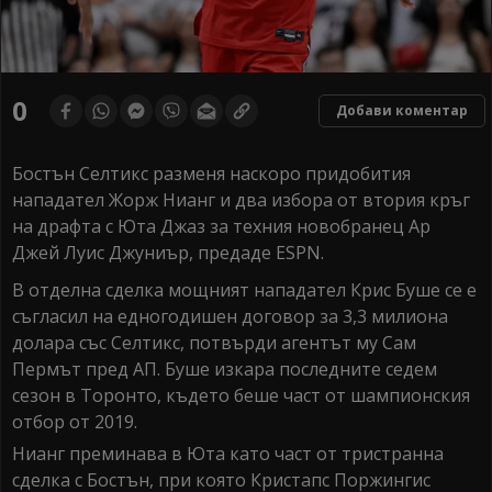
0
Добави коментар
Бостън Селтикс разменя наскоро придобития
нападател Жорж Нианг и два избора от втория кръг
на драфта с Юта Джаз за техния новобранец Ар
Джей Луис Джуниър, предаде ESPN.
В отделна сделка мощният нападател Крис Буше се е
съгласил на едногодишен договор за 3,3 милиона
долара със Селтикс, потвърди агентът му Сам
Пермът пред АП. Буше изкара последните седем
сезон в Торонто, където беше част от шампионския
отбор от 2019.
Нианг преминава в Юта като част от тристранна
сделка с Бостън, при която Кристапс Поржингис