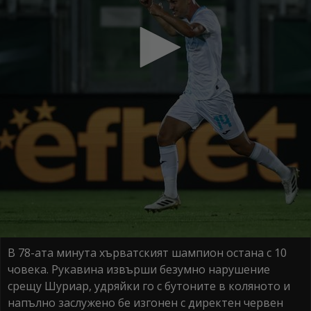
В 78-ата минута хърватският шампион остана с 10
човека. Рукавина извърши безумно нарушение
срещу Шуриар, удряйки го с бутоните в коляното и
напълно заслужено бе изгонен с директен червен