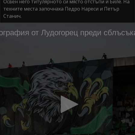
Освен него титулярното си място отстъпи и Биле. На
техните места започнаха Педро Нареси и Петър
Станич.