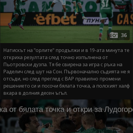
36
Натискът на "орлите" продължи и в 19-ата минута те
откриха резултата след точно изпълнена от
Пьотровски дузпа. Тя бе свирена за игра с ръка на
Раделич след шут на Сон. Първоначално съдията не я
отсъди, но след преглед с ВАР правилно промени
решението си и посочи бялата точка, а полският халф
вкара в долния десен ъгъл.