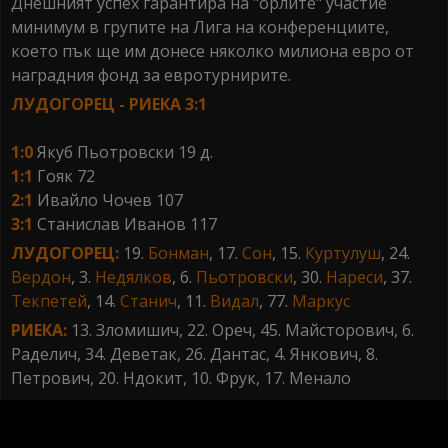
Днешният успех гарантира на "орлите" участие
минимум в групите на Лига на конференциите,
което пък ще им донесе няколко милиона евро от
наградния фонд за евротурнирите.
ЛУДОГОРЕЦ - РИЕКА 3:1
1:0
Якуб Пьотровски 19 д.
1:1
Гояк 72
2:1
Ивайло Чочев 107
3:1
Станислав Иванов 117
ЛУДОГОРЕЦ:
19.
Бонман
, 17.
Сон
, 15.
Куртулуш
, 24.
Вердон
, 3.
Недялков
, 6.
Пьотровски
, 30.
Нареси
, 37.
Текпетей
, 14.
Станич
, 11.
Видал
, 77.
Маркус
РИЕКА:
13. Зломишич, 22. Ореч, 45. Майсторович, 6.
Раделич, 34. Деветак, 26. Дантас, 4. Янкович, 8.
Петрович, 20. Ндокит, 10. Фрук, 17. Менало