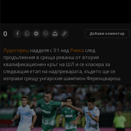
0
seconds
0
Добави коментар
of
0
seconds
Лудогорец
надделя с 3:1 над
Риека
след
продължения в среща реванш от втория
квалификационен кръг на ШЛ и се класира за
следващия етап на надпреварата, където ще се
изправи срещу унгарския шампион Ференцварош.