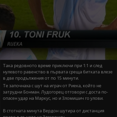
Така редовното време приключи при 1:1 и след
нулевото равенство в първата среща битката влезе
в две продължения от по 15 минути.
Те започнаха с шут на играч от Риека, който не
затрудни Бонман. Лудогорец отговори с доста по-
опасен удар на Маркус, но и Зломишич го улови.
В стотната минута Вердон шутира от дистанция
право в ръцете на Зломишич.