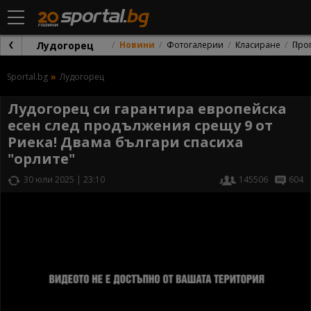
Лудогорец
Новини
Фотогалерии
Класиране
Про
Sportal.bg
Лудогорец
Лудогорец си гарантира европейска
есен след продължения срещу 9 от
Риека! Двама българи спасиха
"орлите"
30 юли 2025 | 23:10
145506
604