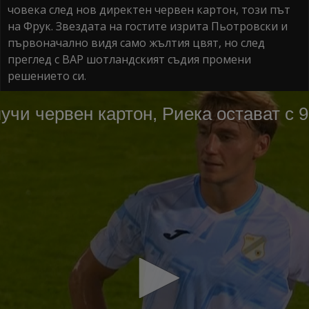
човека след нов директен червен картон, този път
на Фрук. Звездата на гостите изрита Пьотровски и
първоначално видя само жълтия цвят, но след
преглед с ВАР шотландският съдия промени
решението си.