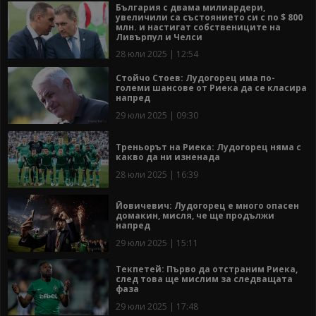
България с двама милиардери,
увеличили са състоянието си с по $ 800
млн. и настигат собствениците на
Ливърпул и Челси
28 юли 2025 | 12:54
Стойчо Стоев: Лудогорец има по-
големи шансове от Риека да се класира
напред
29 юли 2025 | 09:30
Треньорът на Риека: Лудогорец няма с
какво да ни изненада
28 юли 2025 | 16:39
Йовичевич: Лудогорец е много опасен
домакин, мисля, че ще продължи
напред
29 юли 2025 | 15:11
Текпетей: Първо да отстраним Риека,
след това ще мислим за следващата
фаза
29 юли 2025 | 17:48