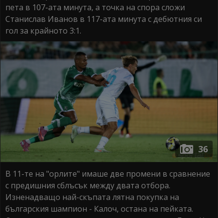
пета в 107-ата минута, а точка на спора сложи
Станислав Иванов в 117-ата минута с дебютния си
гол за крайното 3:1.
36
В 11-те на "орлите" имаше две промени в сравнение
с предишния сблъсък между двата отбора.
Изненадващо най-скъпата лятна покупка на
българския шампион - Калоч, остана на пейката.