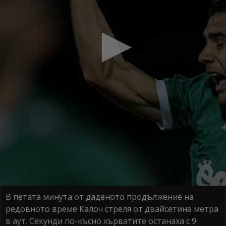
В петата минута от даденото продължение на
редовното време Калоч стреля от двайсетина метра
в аут. Секунди по-късно хърватите останаха с 9