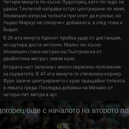
Четири минути по-късно Лудогорец като по чудо не
удвои. Текпетей направи остро центриране по земя,
Зломишич изпусна топката при опит да я улови, но
първо Маркус не сполучи с добавката, а след това и
Видал.
В 26-ата минута Ндокит пробва удар от дистанция,
но шутира доста неточно. Малко по-късно
Зломишич спаси изстрел на Пьотровски от
двайсетина метра с левия крак.
Втората част започна с много сериозно положение
за хърватите. В 47-ата минута те спечелиха корнер.
Фрук засече центрирането с крак пращайки топката
в лявата греда. Последва добавка на Менало от
четири-пет метра в аут.