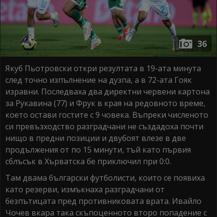
36
Якуб Пьотровски откри резултата в 19-ата минута
след точно изпълнение на дузпа, а в 72-ата Гояк
изравни. Последваха два директни червени картона
за Рукавина (77) и Фрук в края на редовното време,
което остави гостите с 9 човека. Въпреки численото
си превъзходство разградчани не създадоха почти
нищо в предни позиции и двубоят влезе в две
продължения от по 15 минути, тъй като първия
сблъсък в Хърватска бе приключил при 0:0.
Там двама български футболисти, които се появиха
като резерви, измъкнаха разградчани от
безпътицата пред противниковата врата. Ивайло
Чочев вкара така скъпоценното второ попадение с