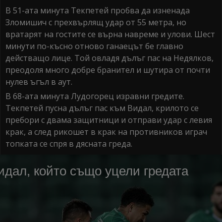
В 51-ата минута Текпетей пробва да изненада
Зломишич с прехвърлящ удар от 55 метра, но
вратарят на гостите се върна навреме и улови. Шест
минути по-късно отново ганаецът бе главно
действащо лице. Той овладя дълъг пас на Недялков,
преодоля много добре бранител и шутира от почти
нулев ъгъл в аут.
В 68-ата минута Лудогорец изравни гредите.
Текпетей пусна дълъг пас към Видал, крилото се
пребори с двама защитници и отправи удар с левия
крак, а след рикошет в крак на противников играч
топката се спря в дясната греда.