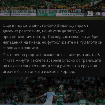
36
Още в първата минута Кайо Видал шутира от
далечно разстояние, но не успя да затрудни
противниковия вратар. Последваха няколко добри
нападения на Риека, но футболистите на Руи Мота се
справиха в защита.
Постепенно родният шампион взе инициативата. В
11-ата минута Текпетей стреля опасно от границата
на наказателното поле, а след рикошет в крака на
играч в бяло, топката излезе в корнер.