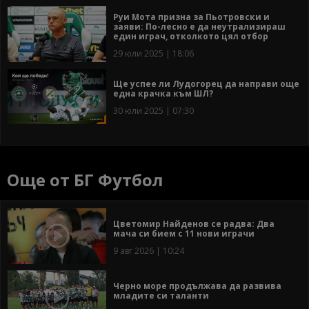
Руи Мота призна за Пьотровски и
заяви: По-лесно е да неутрализираш
един играч, отколкото цял отбор
29 юли 2025 | 18:06
Ще успее ли Лудогорец да направи още
една крачка към ШЛ?
30 юли 2025 | 07:30
Още от БГ Футбол
Цветомир Найденов се радва: Два
мача си бием с 11 нови играчи
9 авг 2026 | 10:24
Черно море продължава да развива
младите си таланти