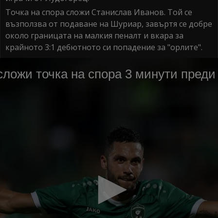
Точка на спора сложи Станислав Иванов. Той се
възползва от подаване на Шуриар, завъртя се добре
около границата на малкия пеналт и вкара за
крайното 3:1 дебютното си попадение за "орлите".