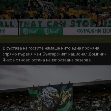
В състава на гостите нямаше нито една промяна
спрямо първия мач. Българският национал Доминик
Янков отново остана неизползвана резерва.