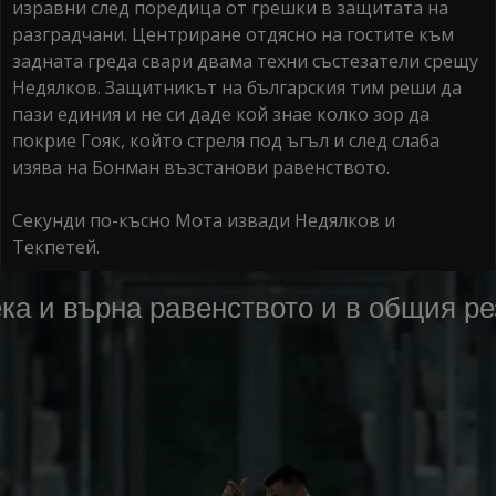
изравни след поредица от грешки в защитата на
разградчани. Центриране отдясно на гостите към
задната греда свари двама техни състезатели срещу
Недялков. Защитникът на българския тим реши да
пази единия и не си даде кой знае колко зор да
покрие Гояк, който стреля под ъгъл и след слаба
изява на Бонман възстанови равенството.
Секунди по-късно Мота извади Недялков и
Текпетей.