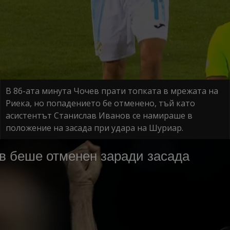
В 86-ата минута Чочев прати топката в мрежата на
Риека, но попадението бе отменено, тъй като
асистентът Станислав Иванов се намираше в
положение на засада при удара на Шуриар.