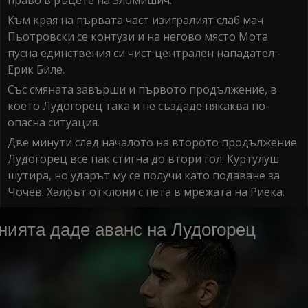
Към края на първата част изигралият слаб мач
Пьотровски се контузи и на негово място Мота
пусна единствения си чист централен нападател -
Ерик Биле.
Със смяната завърши и първото продължение, в
което Лудогорец така и не създаде някаква по-
опасна ситуация.
Две минути след началото на второто продължение
Лудогорец все пак стигна до втори гол. Куртулуш
шутира, но ударът му се получи като подаване за
Чочев. Халфът отклони с пета в мрежата на Риека.