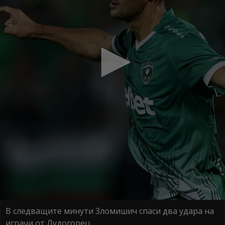
В следващите минути Зломишич спаси два удара на
играчи от Лудогорец.