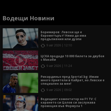
Водещи Новини
Боримиров: Левски ще е
барометърът! Няма да има
продължения или дузпи
9 авг 2026 | 12:10
ЦСКА продаде 10 000 билета за двубоя
с Макаби
9 авг 2026 | 11:24
Рикардиньо пред Sportal.bg: Имам
много приятели в Кайрат, но Левски е
специален за мен!
9 авг 2026 | 09:02
Водещият коментатор на F1 TV: С
карането си Цолов си заслужава
промоция във Формула 1