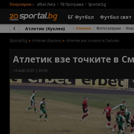
Популярни
»
efbet Лига
ТВ Програма
Sportal.bg
БГ Футбол
Футбол свят
Атлетик (Куклен)
Новини
Фотогалерии
Кла
Sportal.bg
Атлетик (Куклен)
Атлетик взе точките в Смолян
Атлетик взе точките в С
14 май 2025 | 20:36