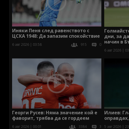
Иняки Пеня след равенството с
Голмайст
ЦСКА 1948: Да запазим спокойствие
дни, за д
начин в Б
6 авг 2026 | 03:58
915
0
6 авг 2026 | 03
Илиев: Гл
Георги Русев: Няма значение кой е
оправдах,
фаворит, трябва да се гордеем
5 авг 2026 | 23
6 авг 2026 | 00:01
3384
3