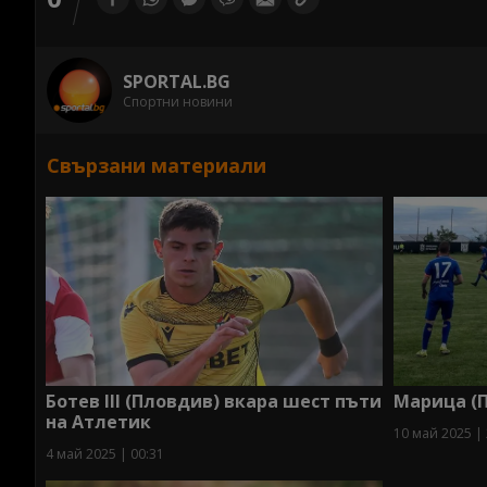
SPORTAL.BG
Спортни новини
Свързани материали
Марица (П
Ботев III (Пловдив) вкара шест пъти
на Атлетик
10 май 2025 | 
4 май 2025 | 00:31