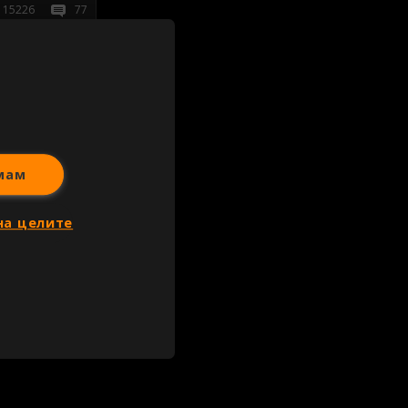
15226
77
иж всички
мам
на целите