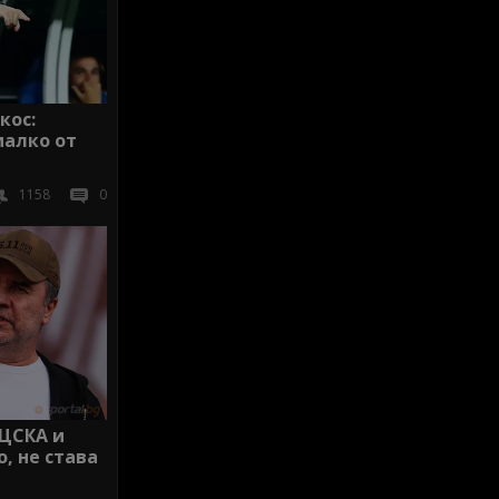
кос:
малко от
1158
0
 ЦСКА и
, не става