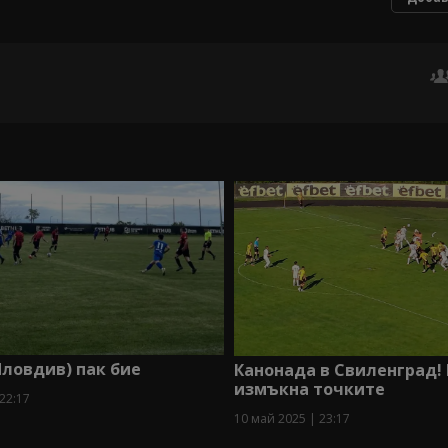
ловдив) пак бие
Канонада в Свиленград!
измъкна точките
22:17
10 май 2025 | 23:17