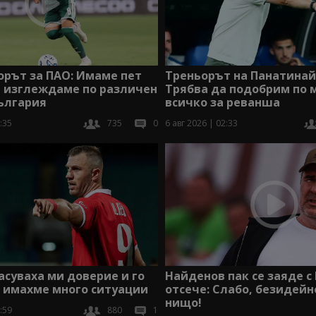
орът за ПАО: Имаме пет
Треньорът на Панатинай
а изглеждаме по различен
Трябва да подобрим по 
ългария
всичко за реванша
:35
735
0
6 авг 2026 | 02:33
асуваха ми доверие и го
Найденов пак се заяде с
 имахме много ситуации
отсече: Слабо, безидейно
нищо!
:59
880
1