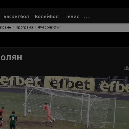
Баскетбол
Волейбол
Тенис
сиране
Програма
Футболисти
молян