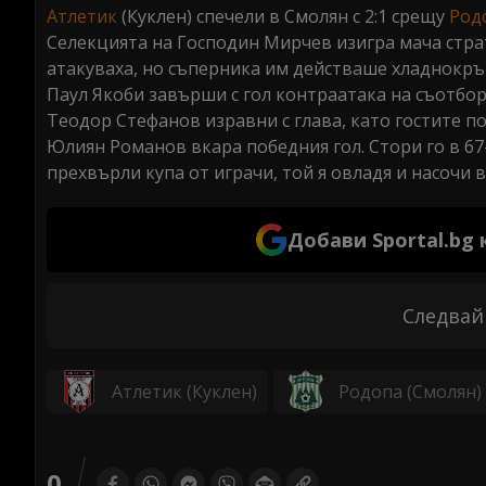
Атлетик
(Куклен) спечели в Смолян с 2:1 срещу
Род
Селекцията на Господин Мирчев изигра мача страт
атакуваха, но съперника им действаше хладнокръ
Паул Якоби завърши с гол контраатака на съотбор
Теодор Стефанов изравни с глава, като гостите п
Юлиян Романов вкара победния гол. Стори го в 67
прехвърли купа от играчи, той я овладя и насочи 
Добави Sportal.bg
Следвай
Атлетик (Куклен)
Родопа (Смолян)
0