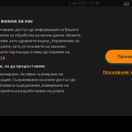
5 авг 2026 | 23:48
В
важна за нас
учаваме достъп до информация на Вашето
витки за обработка на лични данни. Можете
реме, като щракнете върху „Управление на
зите, като се позовете на законен
шите партньори и няма да повлияе на
Прие
ите
, за да предоставим:
Показване 
циониране. Активно сканиране на
кация. Съхраняване на и/или достъп до
еклама и съдържание, измерване на
орията и разработване на услуги.