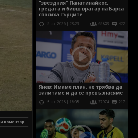
“звездния" Панатинайкос,
гредата и бивш вратар на Барса
спасиха гърците
5 авг 2026 | 23:23
65803
422
Янев: Имаме план, не трябва да
залитаме и да се превъзнасяме
5 авг 2026 | 18:35
37974
217
и коментар