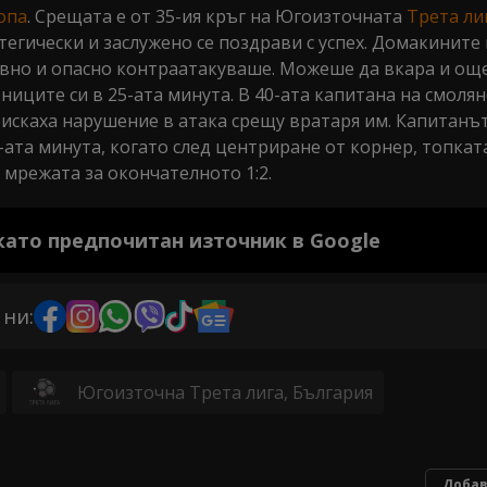
опа
. Срещата е от 35-ия кръг на Югоизточната
Трета ли
егически и заслужено се поздрави с успех. Домакините
вно и опасно контраатакуваше. Можеше да вкара и още
ниците си в 25-ата минута. В 40-ата капитана на смоля
оискаха нарушение в атака срещу вратаря им. Капитанъ
-ата минута, когато след центриране от корнер, топкат
в мрежата за окончателното 1:2.
 като предпочитан източник в Google
 ни:
Югоизточна Трета лига, България
Добав