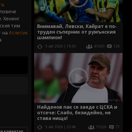
га
.
 повече
. Хенинг
нския тим
Внимавай, Левски, Кайрат е по-
труден съперник от румънския
т на
Атлетик
шампион!
а
5 авг 2026 | 16:30
41630
126
Найденов пак се заяде с ЦСКА и
отсече: Слабо, безидейно, не
става нищо!
5 авг 2026 | 23:48
15226
77
и коментар