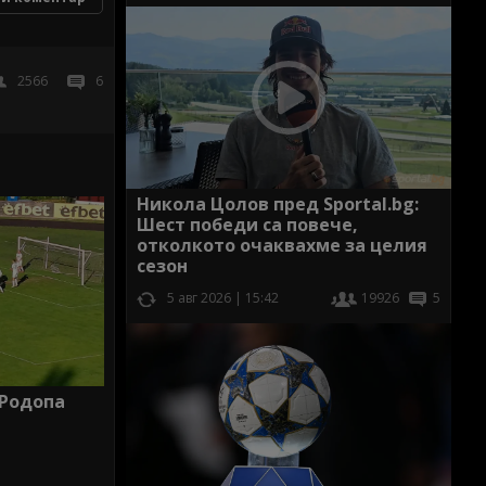
2566
6
Никола Цолов пред Sportal.bg:
Шест победи са повече,
отколкото очаквахме за целия
сезон
5 авг 2026 | 15:42
19926
5
 Родопа