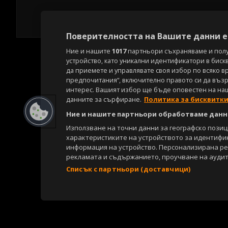
Поверителността на Вашите данни е 
Ние и нашите
1017
партньори съхраняваме и пол
устройство, като уникални идентификатори в биск
да приемете и управлявате своя избор по всяко в
предпочитания“, включително правото си да възра
интерес. Вашият избор ще бъде оповестен на на
данните за сърфиране.
Политика за бисквитк
Ние и нашите партньори обработваме данни
Използване на точни данни за географско пози
характеристиките на устройството за идентифи
информация на устройство. Персонализирана р
рекламата и съдържанието, проучване на аудит
Списък с партньори (доставчици)