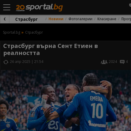
Страсбург
Новини
Фотогалерии
Класиране
Прог
Sportal.bg
Страсбург
Страсбург върна Сент Етиен в
реалността
26 апр 2025 | 21:54
2024
4