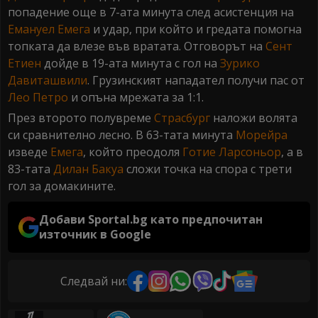
попадение още в 7-ата минута след асистенция на
Емануел Емега
и удар, при който и гредата помогна
топката да влезе във вратата. Отговорът на
Сент
Етиен
дойде в 19-ата минута с гол на
Зурико
Давиташвили
. Грузинският нападател получи пас от
Лео Петро
и опъна мрежата за 1:1.
През второто полувреме
Страсбург
наложи волята
си сравнително лесно. В 63-тата минута
Морейра
изведе
Емега
, който преодоля
Готие Ларсоньор
, а в
83-тата
Дилан Бакуа
сложи точка на спора с трети
гол за домакините.
Добави Sportal.bg като предпочитан
източник в Google
Следвай ни: