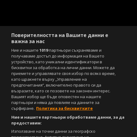
Поверителността на Вашите данни е
важна за нас
Ние и нашите
1019
партньори съхраняваме и
получаваме достъп до информация на Вашето
устройство, като уникални идентификатори в
бисквитки за обработка на лични данни. Можете да
приемете и управлявате своя избор по всяко време,
Copyright © 2007-2026 Агенция Спортал. Всички права запазени.
като щракнете върху „Управление на
Този уебсайт е собственост на
Sportal Media Group
предпочитания“, включително правото си да
възразите, като се позовете на законен интерес.
За нас
Екип
За рекламa
Общи условия
Вашият избор ще бъде оповестен на нашите
Етични правила на НСС
Лични данни
партньори и няма да повлияе на данните за
Управление на предпочитания
сърфиране.
Политика за бисквитките
Ние и нашите партньори обработваме данни, за да
Съдържанието на този уеб сайт и технологиите, използвани в него, са
предоставим:
под закрила на Закона за авторското право и сродните му права.
Всички статии, репортажи, интервюта и други текстови, графични и
Използване на точни данни за географско
видео материали, публикувани в сайта, са собственост на Агенция