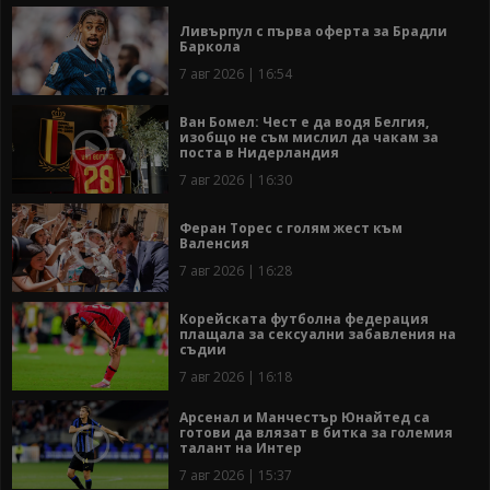
Ливърпул с първа оферта за Брадли
Баркола
7 авг 2026 | 16:54
Ван Бомел: Чест е да водя Белгия,
изобщо не съм мислил да чакам за
поста в Нидерландия
7 авг 2026 | 16:30
Феран Торес с голям жест към
Валенсия
7 авг 2026 | 16:28
Корейската футболна федерация
плащала за сексуални забавления на
съдии
7 авг 2026 | 16:18
Арсенал и Манчестър Юнайтед са
готови да влязат в битка за големия
талант на Интер
7 авг 2026 | 15:37