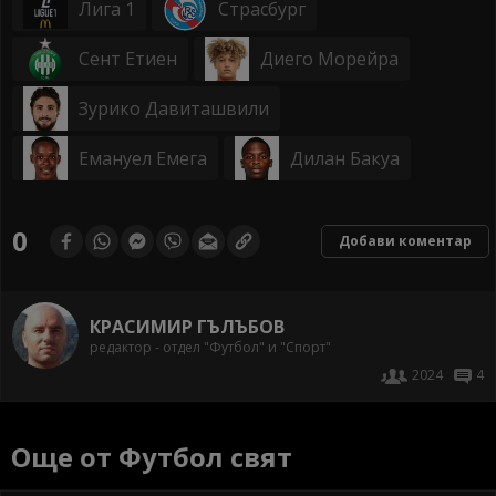
Лига 1
Страсбург
Сент Етиен
Диего Морейра
Зурико Давиташвили
Емануел Емега
Дилан Бакуа
0
Добави коментар
КРАСИМИР ГЪЛЪБОВ
редактор - отдел "Футбол" и "Спорт"
2024
4
Още от Футбол свят