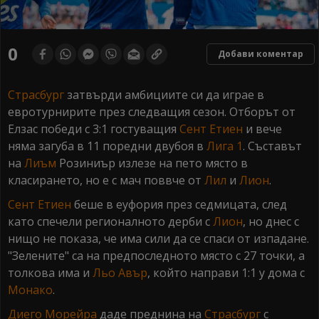
0
Добави коментар
Страсбург
затвърди амбициите си да играе в
евротурнирите през следващия сезон. Отборът от
Елзас победи с 3:1 гостуващия
Сент Етиен
и вече
няма загуба в 11 поредни двубоя в
Лига 1
. Съставът
на
Лиъм
Розиниър излезе на пето място в
класирането, но е с мач поввче от
Лил
и
Лион
.
Сент Етиен
беше в еуфория през седмицата, след
като спечели регионалното дерби с
Лион
, но днес с
нищо не показа, че има сили да се спаси от изпадане.
"Зелените" са на предпоследното място с 27 точки, а
толкова има и
Льо Авър
, който направи 1:1 у дома с
Монако
.
Диего Морейра
даде преднина на
Страсбург
с