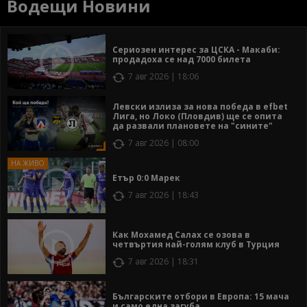
Водещи Новини
Сериозен интерес за ЦСКА - Макаби:
продадоха се над 7000 билета
7 авг 2026 | 18:06
Левски излиза за нова победа в efbet
Лига, но Локо (Пловдив) ще се опита
да развали плановете на "сините"
7 авг 2026 | 08:00
Етър 0:0 Марек
7 авг 2026 | 18:43
Как Мохамед Салах се озова в
четвъртия най-голям клуб в Турция
7 авг 2026 | 18:31
Българските отбори в Европа: 15 мача
и само една загуба