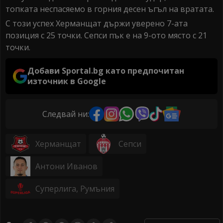
топката неспасяемо в горния десен ъгъл на вратата.
С този успех Херманщат държи уверено 7-ата
позиция с 25 точки. Сепси пък е на 9-ото място с 21
точки.
Добави Sportal.bg като предпочитан
източник в Google
Следвай ни:
Херманщат
Сепси
Антони Иванов
Суперлига, Румъния