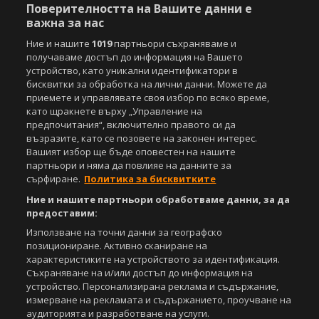
Поверителността на Вашите данни е
важна за нас
Copyright © 2007-2026 Агенция Спортал. Всички права запазени.
Този уебсайт е собственост на
Sportal Media Group
Ние и нашите
1019
партньори съхраняваме и
получаваме достъп до информация на Вашето
За нас
Екип
За рекламa
Общи условия
устройство, като уникални идентификатори в
Етични правила на НСС
Лични данни
бисквитки за обработка на лични данни. Можете да
Управление на предпочитания
приемете и управлявате своя избор по всяко време,
като щракнете върху „Управление на
Съдържанието на този уеб сайт и технологиите, използвани в него, са
предпочитания“, включително правото си да
под закрила на Закона за авторското право и сродните му права.
възразите, като се позовете на законен интерес.
Всички статии, репортажи, интервюта и други текстови, графични и
Вашият избор ще бъде оповестен на нашите
видео материали, публикувани в сайта, са собственост на Агенция
партньори и няма да повлияе на данните за
Спортал, освен ако изрично е посочено друго. Допуска се
сърфиране.
Политика за бисквитките
публикуване на текстови материали само след писмено съгласие на
Ние и нашите партньори обработваме данни, за да
Агенция Спортал, посочване на източника и добавяне на линк към
предоставим:
www.sportal.bg. Използването на графични и видео материали,
публикувани в сайта, е строго забранено. Нарушителите ще бъдат
Използване на точни данни за географско
санкционирани с цялата строгост на закона.
позициониране. Активно сканиране на
характеристиките на устройството за идентификация.
Свали
БЕЗПЛАТНОТО
приложение за:
Съхраняване на и/или достъп до информация на
устройство. Персонализирана реклама и съдържание,
iOS
Android
измерване на рекламата и съдържанието, проучване на
аудиторията и разработване на услуги.