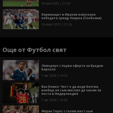
26 фев 2025 | 21:54
Херманщат и Иванов изпуснаха
победата срещу Униреа (Слобозия)
16 март 2025 | 21:26
Още от Футбол свят
Ливърпул с първа оферта за Брадли
Баркола
7 авг 2026 | 16:54
Ван Бомел: Чест е да водя Белгия,
изобщо не съм мислил да чакам за
поста в Нидерландия
7 авг 2026 | 16:30
Феран Торес с голям жест към