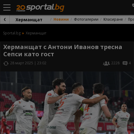
Херманщат
Новини
Фотогалерии
Класиране
Пр
Sportal.bg
Херманщат
Херманщат с Антони Иванов тресна
Сепси като гост
28 март 2025 | 23:02
2228
4