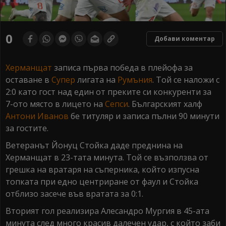
0
Добави коментар
Херманщат
записа първа победа в плейофа за
оставане в
Супер
лигата на
Румъния
. Той се наложи с
2:0 като гост над един от преките си конкуренти за
7-ото място в лицето на
Сепси
. Българският халф
Антони Иванов
бе титуляр и записа пълни 90 минути
за гостите.
Ветеранът Йонуц Стойка даде преднина на
Херманщат в 23-тата минута. Той се възползва от
грешка на вратаря на съперника, който изпусна
топката при едно центриране от фаул и Стойка
отблизо засече във вратата за 0:1.
Вторият гол реализира Алесандро Мургия в 45-ата
минута след много красив далечен удар, с който заби