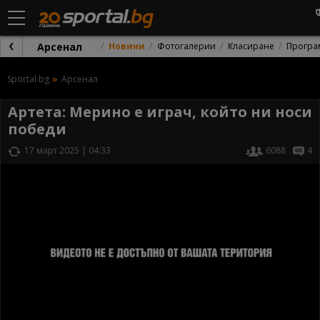
Арсенал
Новини
Фотогалерии
Класиране
Програ
Sportal.bg
Арсенал
Артета: Мерино е играч, който ни носи
победи
17 март 2025 | 04:33
6088
4