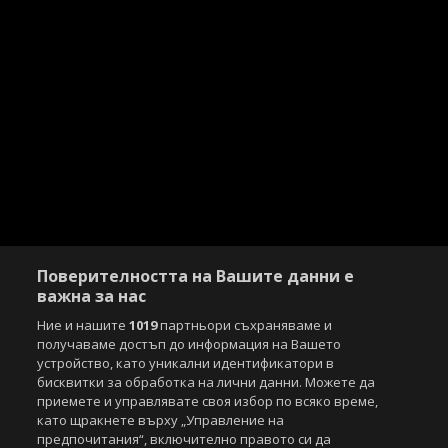
Поверителността на Вашите данни е
важна за нас
Ние и нашите
1019
партньори съхраняваме и
получаваме достъп до информация на Вашето
устройство, като уникални идентификатори в
бисквитки за обработка на лични данни. Можете да
Copyright © 2007-2026 Агенция Спортал. Всички права запазени.
приемете и управлявате своя избор по всяко време,
Този уебсайт е собственост на
Sportal Media Group
като щракнете върху „Управление на
предпочитания“, включително правото си да
За нас
Екип
За рекламa
Общи условия