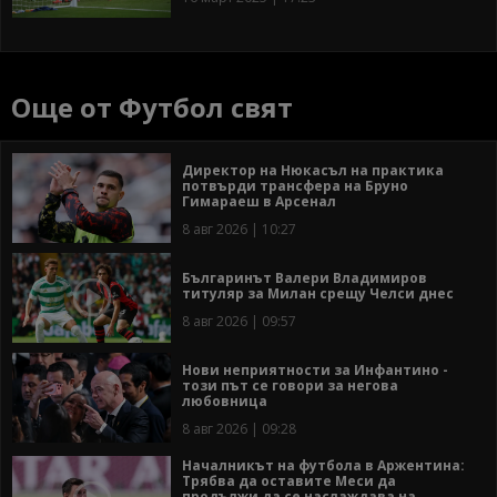
Още от Футбол свят
Директор на Нюкасъл на практика
потвърди трансфера на Бруно
Гимараеш в Арсенал
8 авг 2026 | 10:27
Българинът Валери Владимиров
титуляр за Милан срещу Челси днес
8 авг 2026 | 09:57
Нови неприятности за Инфантино -
този път се говори за негова
любовница
8 авг 2026 | 09:28
Началникът на футбола в Аржентина:
Трябва да оставите Меси да
продължи да се наслаждава на