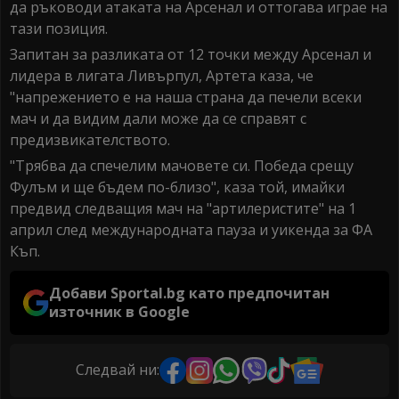
да ръководи атаката на Арсенал и оттогава играе на
тази позиция.
Запитан за разликата от 12 точки между Арсенал и
лидера в лигата Ливърпул, Артета каза, че
"напрежението е на наша страна да печели всеки
мач и да видим дали може да се справят с
предизвикателството.
"Трябва да спечелим мачовете си. Победа срещу
Фулъм и ще бъдем по-близо", каза той, имайки
предвид следващия мач на "артилеристите" на 1
април след международната пауза и уикенда за ФА
Къп.
Добави Sportal.bg като предпочитан
източник в Google
Следвай ни: