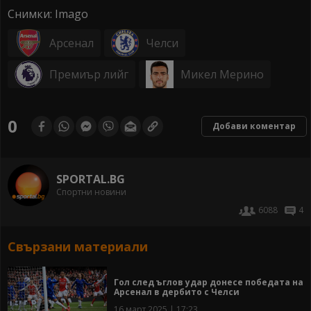
Снимки: Imago
Арсенал
Челси
Премиър лийг
Микел Мерино
0
Добави коментар
SPORTAL.BG
Спортни новини
6088
4
Свързани материали
Гол след ъглов удар донесе победата на
Арсенал в дербито с Челси
16 март 2025 | 17:23