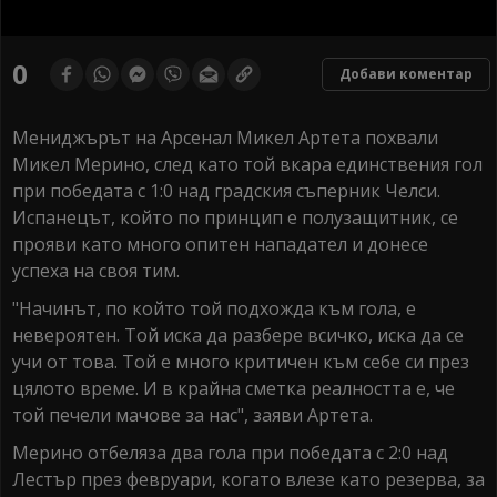
0
seconds
0
Добави коментар
of
0
seconds
Мениджърът на Арсенал Микел Артета похвали
Микел Мерино, след като той вкара единствения гол
при победата с 1:0 над градския съперник Челси.
Испанецът, който по принцип е полузащитник, се
прояви като много опитен нападател и донесе
успеха на своя тим.
"Начинът, по който той подхожда към гола, е
невероятен. Той иска да разбере всичко, иска да се
учи от това. Той е много критичен към себе си през
цялото време. И в крайна сметка реалността е, че
той печели мачове за нас", заяви Артета.
Мерино отбеляза два гола при победата с 2:0 над
Лестър през февруари, когато влезе като резерва, за