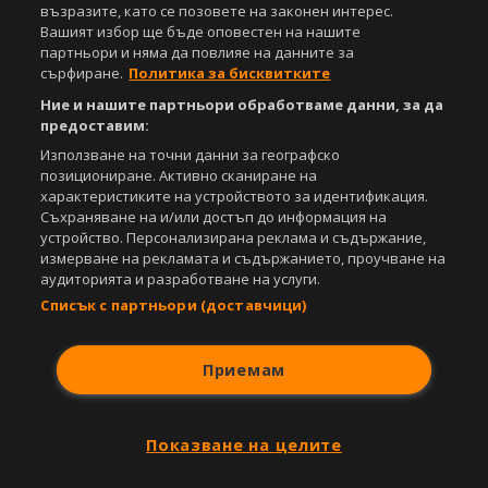
възразите, като се позовете на законен интерес.
Етични правила на НСС
Лични данни
Вашият избор ще бъде оповестен на нашите
Управление на предпочитания
партньори и няма да повлияе на данните за
сърфиране.
Политика за бисквитките
Съдържанието на този уеб сайт и технологиите, използвани в него, са
Ние и нашите партньори обработваме данни, за да
под закрила на Закона за авторското право и сродните му права.
предоставим:
Всички статии, репортажи, интервюта и други текстови, графични и
видео материали, публикувани в сайта, са собственост на Агенция
Използване на точни данни за географско
Спортал, освен ако изрично е посочено друго. Допуска се
позициониране. Активно сканиране на
публикуване на текстови материали само след писмено съгласие на
характеристиките на устройството за идентификация.
Агенция Спортал, посочване на източника и добавяне на линк към
Съхраняване на и/или достъп до информация на
www.sportal.bg. Използването на графични и видео материали,
устройство. Персонализирана реклама и съдържание,
публикувани в сайта, е строго забранено. Нарушителите ще бъдат
измерване на рекламата и съдържанието, проучване на
санкционирани с цялата строгост на закона.
аудиторията и разработване на услуги.
Списък с партньори (доставчици)
Свали
БЕЗПЛАТНОТО
приложение за:
iOS
Android
Приемам
Powered by:
Показване на целите