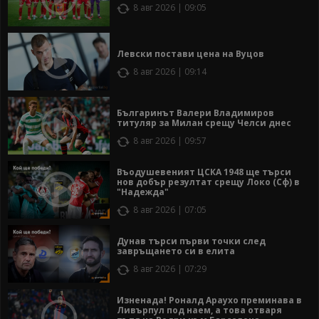
8 авг 2026 | 09:05
Левски постави цена на Вуцов
8 авг 2026 | 09:14
Българинът Валери Владимиров
титуляр за Милан срещу Челси днес
8 авг 2026 | 09:57
Въодушевеният ЦСКА 1948 ще търси
нов добър резултат срещу Локо (Сф) в
"Надежда"
8 авг 2026 | 07:05
Дунав търси първи точки след
завръщането си в елита
8 авг 2026 | 07:29
Изненада! Роналд Араухо преминава в
Ливърпул под наем, а това отваря