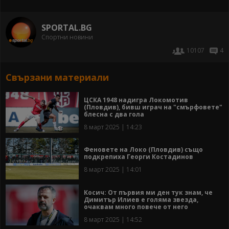
SPORTAL.BG
Спортни новини
10107
4
Свързани материали
ЦСКА 1948 надигра Локомотив
(Пловдив), бивш играч на "смърфовете"
блесна с два гола
8 март 2025 | 14:23
Феновете на Локо (Пловдив) също
подкрепиха Георги Костадинов
8 март 2025 | 14:01
Косич: От първия ми ден тук знам, че
Димитър Илиев е голяма звезда,
очаквам много повече от него
8 март 2025 | 14:52