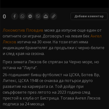
0
seconds
0
Добави коментар
of
0
seconds
Локомотив Пловдив
може да изпусне още един от
опитните си играчи. Договорът на левия бек
Ангел
Лясков
изтича на 30 юни. На този етап няма
индикации бранителят да продължи с черно-белите
и след края на сезона.
През зимата Лясков бе спряган за Черно море, но
остана на "Лаута“.
26-годишният бивш футболист на ЦСКА, Ботев Вр,
Литекс, ЦСКА 1948 се очаква да потърси друго
развитие на кариерата си. Той дойде при
смърфовете през лятото на 2023 година след
престой в клуба от Бистрица. Тогава Ангел Лясков
подписа за 24 месеца.