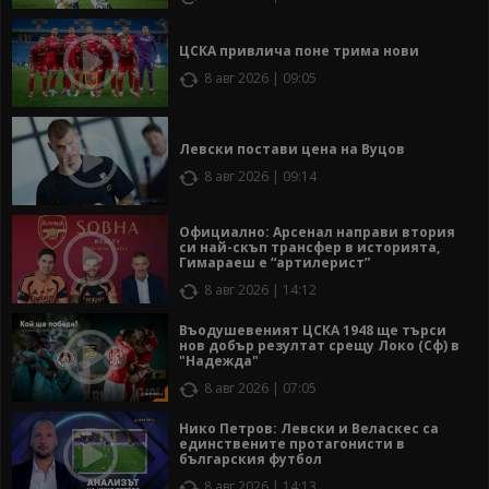
ЦСКА привлича поне трима нови
8 авг 2026 | 09:05
Левски постави цена на Вуцов
8 авг 2026 | 09:14
Официално: Арсенал направи втория
си най-скъп трансфер в историята,
Гимараеш е “артилерист”
8 авг 2026 | 14:12
Въодушевеният ЦСКА 1948 ще търси
нов добър резултат срещу Локо (Сф) в
"Надежда"
8 авг 2026 | 07:05
Нико Петров: Левски и Веласкес са
единствените протагонисти в
българския футбол
8 авг 2026 | 14:13