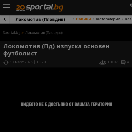
Локомотив (Пловдив)
Новини
Фотогалерии
Кла
Sportal.bg
Локомотив (Пловдив)
Локомотив (Пд) изпуска основен
футболист
13 март 2025 | 13:20
10107
4