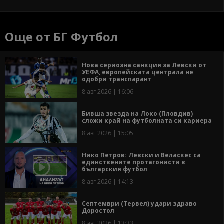
Още от БГ Футбол
Нова сериозна санкция за Левски от
УЕФА, европейската централа не
одобри транспарант
8 авг 2026 | 16:06
Бивша звезда на Локо (Пловдив)
сложи край на футболната си кариера
8 авг 2026 | 15:05
Нико Петров: Левски и Веласкес са
единствените протагонисти в
българския футбол
8 авг 2026 | 14:13
Септември (Тервел) удари здраво
Доростол
8 авг 2026 | 13:33