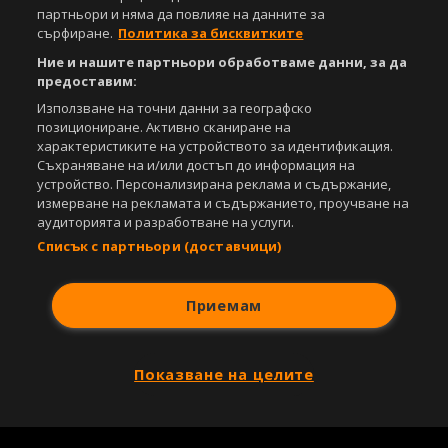
Управление на предпочитания
партньори и няма да повлияе на данните за
сърфиране.
Политика за бисквитките
Съдържанието на този уеб сайт и технологиите, използвани в него, са
Ние и нашите партньори обработваме данни, за да
под закрила на Закона за авторското право и сродните му права.
предоставим:
Всички статии, репортажи, интервюта и други текстови, графични и
видео материали, публикувани в сайта, са собственост на Агенция
Използване на точни данни за географско
Спортал, освен ако изрично е посочено друго. Допуска се
позициониране. Активно сканиране на
публикуване на текстови материали само след писмено съгласие на
характеристиките на устройството за идентификация.
Агенция Спортал, посочване на източника и добавяне на линк към
Съхраняване на и/или достъп до информация на
www.sportal.bg. Използването на графични и видео материали,
устройство. Персонализирана реклама и съдържание,
публикувани в сайта, е строго забранено. Нарушителите ще бъдат
измерване на рекламата и съдържанието, проучване на
санкционирани с цялата строгост на закона.
аудиторията и разработване на услуги.
Списък с партньори (доставчици)
Свали
БЕЗПЛАТНОТО
приложение за:
iOS
Android
Приемам
Powered by:
Показване на целите