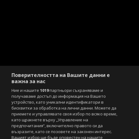
Поверителността на Вашите данни е
важна за нас
Ние и нашите
1019
партньори съхраняваме и
получаваме достъп до информация на Вашето
устройство, като уникални идентификатори в
бисквитки за обработка на лични данни. Можете да
Copyright © 2007-2026 Агенция Спортал. Всички права запазени.
приемете и управлявате своя избор по всяко време,
Този уебсайт е собственост на
Sportal Media Group
като щракнете върху „Управление на
предпочитания“, включително правото си да
За нас
Екип
За рекламa
Общи условия
възразите, като се позовете на законен интерес.
Етични правила на НСС
Лични данни
Вашият избор ще бъде оповестен на нашите