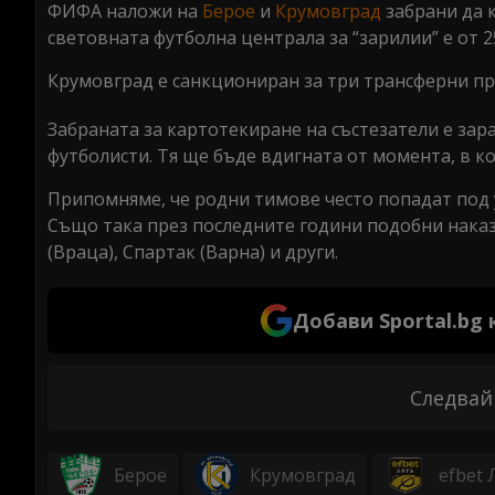
ФИФА наложи на
Берое
и
Крумовград
забрани да 
световната футболна централа за “зарилии” е от 2
Крумовград е санкциониран за три трансферни про
Забраната за картотекиране на състезатели е зар
футболисти. Тя ще бъде вдигната от момента, в к
Припомняме, че родни тимове често попадат под 
Също така през последните години подобни наказ
(Враца), Спартак (Варна) и други.
Добави Sportal.bg
Следвай
Берое
Крумовград
efbet 