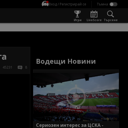
Вход / Регистрирай се
Игри
LiveScore
Търсене
га
Водещи Новини
45231
8
Сериозен интерес за ЦСКА -