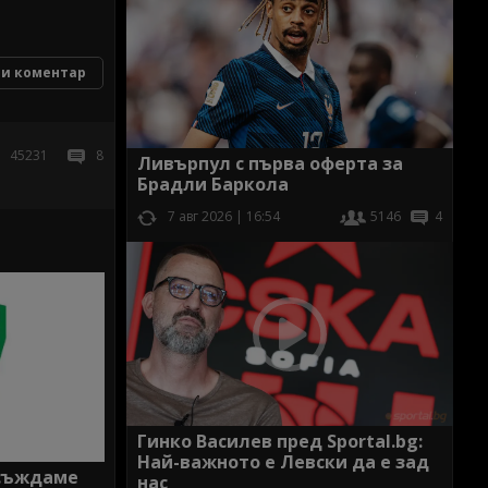
и коментар
45231
8
Ливърпул с първа оферта за
Брадли Баркола
7 авг 2026 | 16:54
5146
4
Гинко Василев пред Sportal.bg:
Най-важното е Левски да е зад
осъждаме
нас