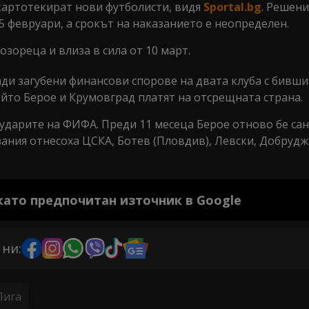
картотекират нови футболисти, видя
Sportal.bg
. Решени
5 февруари, а срокът на наказанието е неопределен.
зореца и влиза в сила от 10 март.
ади загубени финансови спорове на двата клуба с бивши
ойто Берое и Крумовград платят на отсрещната страна.
ударите на ФИФА. Преди 11 месеца Берое отново бе са
ания отнесоха ЦСКА, Ботев (Пловдив), Левски, Добрудж
 като предпочитан източник в Google
 ни:
Лига