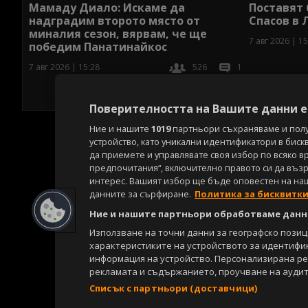
Мамаду Диало: Искаме да
Поставят
надградим второто място от
Спасов в 
миналия сезон, вярвам, че ще
7 авг 2026 | 15
победим Панатинайкос
7 авг 2026 | 15:28
526
1
Поверителността на Вашите данни е 
Ние и нашите
1019
партньори съхраняваме и пол
устройство, като уникални идентификатори в биск
да приемете и управлявате своя избор по всяко в
предпочитания“, включително правото си да възра
интерес. Вашият избор ще бъде оповестен на на
данните за сърфиране.
Политика за бисквитк
Ние и нашите партньори обработваме данни
Използване на точни данни за географско пози
характеристиките на устройството за идентифи
информация на устройство. Персонализирана р
рекламата и съдържанието, проучване на аудит
Списък с партньори (доставчици)