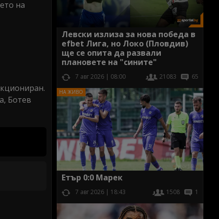
ето на
Левски излиза за нова победа в
efbet Лига, но Локо (Пловдив)
ще се опита да развали
плановете на "сините"
7 авг 2026 | 08:00
21083
65
нкциониран.
а, Ботев
Етър 0:0 Марек
7 авг 2026 | 18:43
1508
1