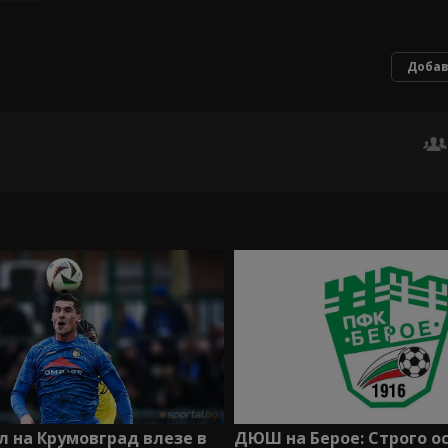
Добав
ДЮШ на Берое: Строго 
 на Крумовград влезе в