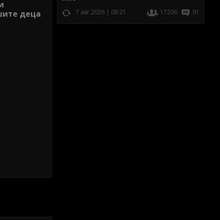
и
7 авг 2026 | 08:21
17206
91
шите деца