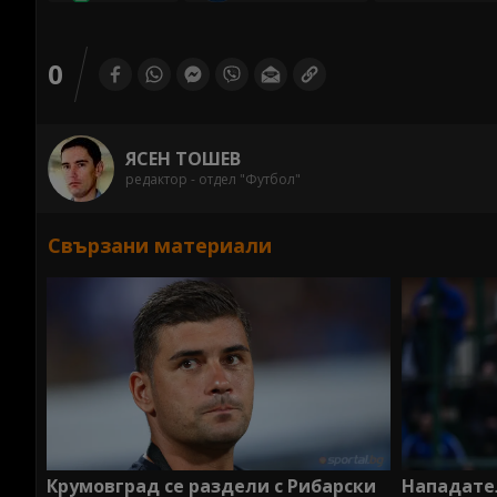
0
ЯСЕН ТОШЕВ
редактор - отдел "Футбол"
Свързани материали
Крумовград се раздели с Рибарски
Нападател