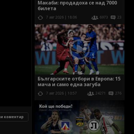
Макаби: продадоха се над 7000
билета
7 авг 2026 | 18:06
6973
23
Българските отбори в Европа: 15
мача и само една загуба
7 авг 2026 | 10:57
24271
276
и коментар