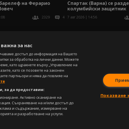
Спартак (Варна) се разде
 барелеф на Ферарио
колумбийски защитник
Ловеч
7 авг 2026 | 14:56
:08
2329
4
В
важна за нас
учаваме достъп до информация на Вашето
витки за обработка на лични данни. Можете
реме, като щракнете върху „Управление на
зите, като се позовете на законен
шите партньори и няма да повлияе на
Прие
ите
, за да предоставим:
Показване 
циониране. Активно сканиране на
кация. Съхраняване на и/или достъп до
еклама и съдържание, измерване на
орията и разработване на услуги.