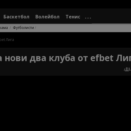
Баскетбол
Волейбол
Тенис
рама
Футболисти
bet Лига
нови два клуба от efbet Ли