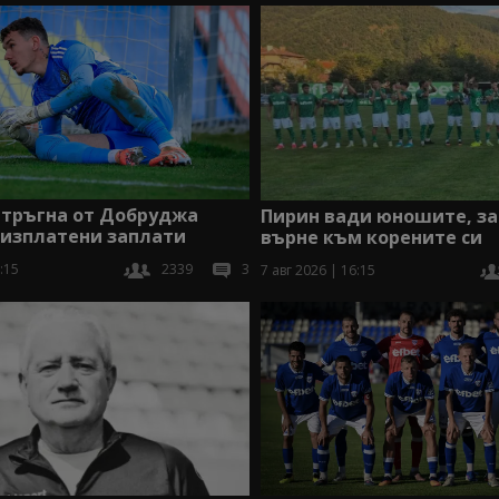
 тръгна от Добруджа
Пирин вади юношите, за
еизплатени заплати
върне към корените си
:15
2339
3
7 авг 2026 | 16:15