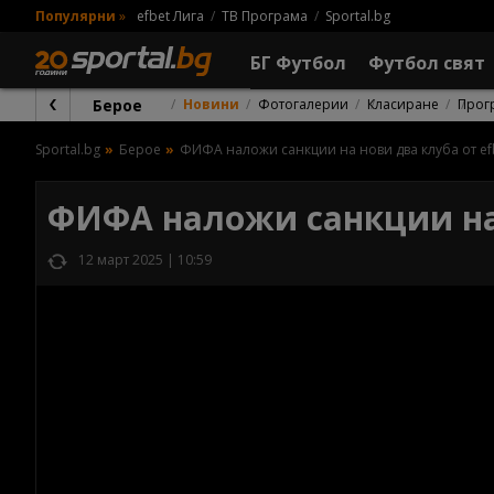
Популярни
»
efbet Лига
ТВ Програма
Sportal.bg
БГ Футбол
Футбол свят
Берое
Новини
Фотогалерии
Класиране
Прог
Sportal.bg
Берое
ФИФА наложи санкции на нови два клуба от ef
ФИФА наложи санкции на 
12 март 2025 | 10:59