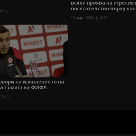
всяка проява на агресия 
посегателство върху на
20:14
10 март 2025 | 09:31
овори на изявлението на
ва Томаш на ФИФА
 18:45