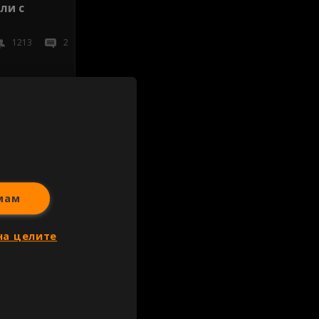
ли с
1213
2
иж всички
мам
на целите