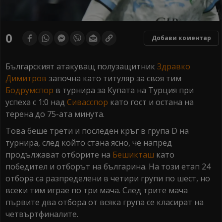
0
Добави коментар
Българският атакуващ полузащитник
Здравко
Димитров
започна като титуляр за своя тим
Бодрумспор
в турнира за Купата на Турция при
успеха с 1:0 над
Сивасспор
като гост и остана на
терена до 75-ата минута.
Това беше трети и последен кръг в група D на
турнира, след който стана ясно, че напред
продължават отборите на
Бешикташ
като
победител и отборът на българина. На този етап 24
отбора са разпределени в четири групи по шест, но
всеки тим играе по три мача. След трите мача
първите два отбора от всяка група се класират на
четвъртфиналите.