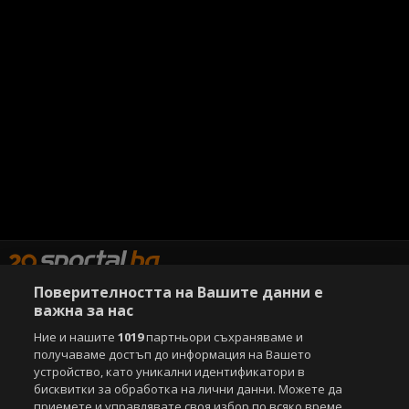
Поверителността на Вашите данни е
важна за нас
Copyright © 2007-2026 Агенция Спортал. Всички права запазени.
Ние и нашите
1019
партньори съхраняваме и
Този уебсайт е собственост на
Sportal Media Group
получаваме достъп до информация на Вашето
устройство, като уникални идентификатори в
За нас
Екип
За рекламa
Общи условия
бисквитки за обработка на лични данни. Можете да
Етични правила на НСС
Лични данни
приемете и управлявате своя избор по всяко време,