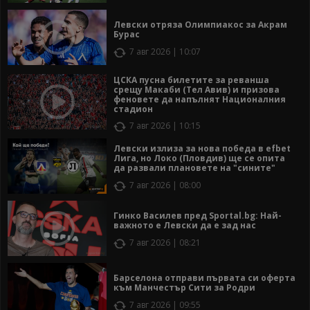
Левски отряза Олимпиакос за Акрам
Бурас
7 авг 2026 | 10:07
ЦСКА пусна билетите за реванша
срещу Макаби (Тел Авив) и призова
феновете да напълнят Националния
стадион
7 авг 2026 | 10:15
Левски излиза за нова победа в efbet
Лига, но Локо (Пловдив) ще се опита
да развали плановете на "сините"
7 авг 2026 | 08:00
Гинко Василев пред Sportal.bg: Най-
важното е Левски да е зад нас
7 авг 2026 | 08:21
Барселона отправи първата си оферта
към Манчестър Сити за Родри
7 авг 2026 | 09:55