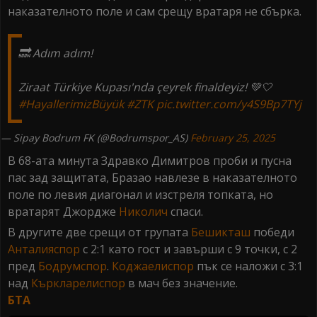
наказателното поле и сам срещу вратаря не сбърка.
🔜 Adım adım!
Ziraat Türkiye Kupası'nda çeyrek finaldeyiz! 💚🤍
#HayallerimizBüyük
#ZTK
pic.twitter.com/y4S9Bp7TYj
— Sipay Bodrum FK (@Bodrumspor_AS)
February 25, 2025
В 68-ата минута Здравко Димитров проби и пусна
пас зад защитата, Бразао навлезе в наказателното
поле по левия диагонал и изстреля топката, но
вратарят Джордже
Николич
спаси.
В другите две срещи от групата
Бешикташ
победи
Анталияспор
с 2:1 като гост и завърши с 9 точки, с 2
пред
Бодрумспор
.
Коджаелиспор
пък се наложи с 3:1
над
Къркларелиспор
в мач без значение.
БТА