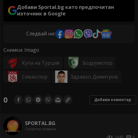
Добави Sportal.bg като предпочитан
източник в Google
Следвай ни:
Снимки: Imago
Купа на Турция
Бодрумспор
Сивасспор
Здравко Димитров
0
Добави коментар
SPORTAL.BG
Спортни новини
3448
4