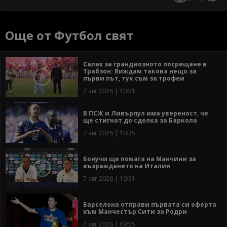
Още от Футбол свят
Салах за грандиозното посрещане в
Трабзон: Виждам такова нещо за
първи път, тук съм за трофеи
7 авг 2026 | 10:51
В ПСЖ и Ливърпул има увереност, че
ще стигнат до сделка за Баркола
7 авг 2026 | 10:35
Бонучи ще помага на Манчини за
възраждането на Италия
7 авг 2026 | 10:31
Барселона отправи първата си оферта
към Манчестър Сити за Родри
7 авг 2026 | 09:55