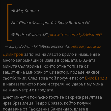
📢 Maç Sonucu
Net Global Sivasspor 0-1 Sipay Bodrum FK
⚽️ Pedro Brazao 38'
pic.twitter.com/1yEAHsfmFG
— Sipay Bodrum FK (@Bodrumspor_AS)
February 25, 2025
Димитров
започна на лявото крило и имаше две
много запомнящи се изяви в срещата. В 32-ата
минута българинът, който отне топката от
защитника Емирхан от Сиваспор, подаде на свой
съотборник. След това той получи пас от
Енис Барди
в наказателното поле и стреля, но ударът му мина
на милиметри от гредата.
Шест минути по-късно гостите откриха резултата
чрез бразилеца Педро Бразао, който получи
подаване от Гьокдениз Байракдар, влезе в