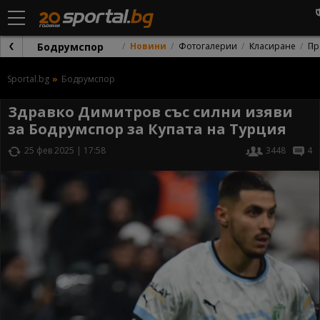
Бодрумспор
Новини
Фотогалерии
Класиране
Пр
Sportal.bg
Бодрумспор
Здравко Димитров със силни изяви
за Бодрумспор за Купата на Турция
25 фев 2025 | 17:58
3448
4