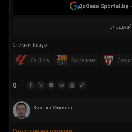
Добави Sportal.bg
Следвай
Снимки: Imago
Ла Лига
Барселона
Севил
0
Виктор Минчев
Свързани материали