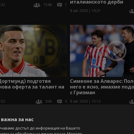
италианското дерби
:32
1548
1
8 авг 2026 | 16:21
Дортмунд) подготвя
Симеоне за Алварес: По
нова оферта за талант на
него е ясно, имахме под
с Гризман
:52
848
0
8 авг 2026 | 15:12
В
важна за нас
учаваме достъп до информация на Вашето
витки за обработка на лични данни. Можете