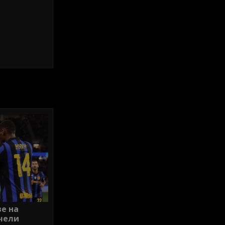
е на
ечели