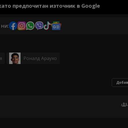
 като предпочитан източник в Google
 ни:
я
Роналд Араухо
Добав