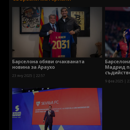
Барселона
Барселона обяви очакваната
Мадрид па
новина за Араухо
съдийств
23 яну 2025 | 22:57
9 фев 2025 | 2