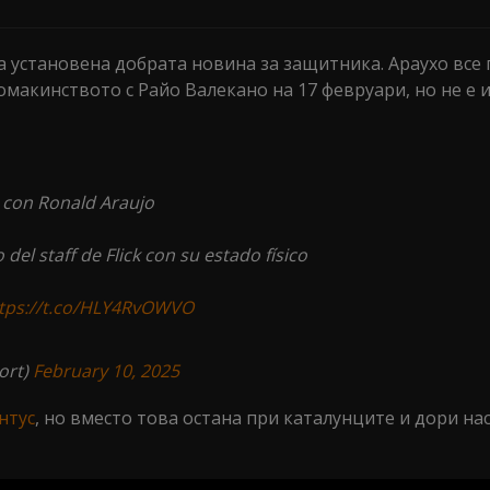
 установена добрата новина за защитника. Араухо все 
омакинството с Райо Валекано на 17 февруари, но не е 
s con Ronald Araujo
o del staff de Flick con su estado físico
tps://t.co/HLY4RvOWVO
ort)
February 10, 2025
нтус
, но вместо това остана при каталунците и дори на