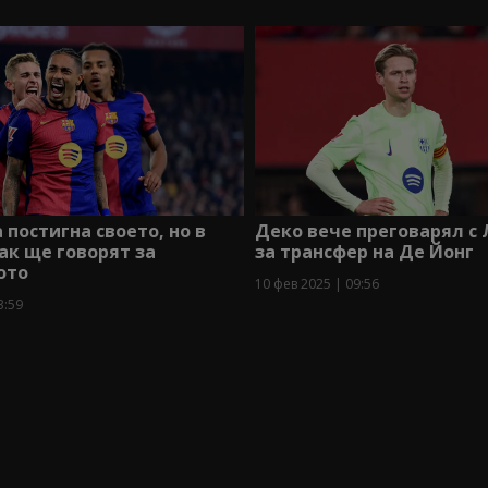
 постигна своето, но в
Деко вече преговарял с
к ще говорят за
за трансфер на Де Йонг
ото
10 фев 2025 | 09:56
3:59