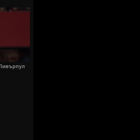
 Ливърпул