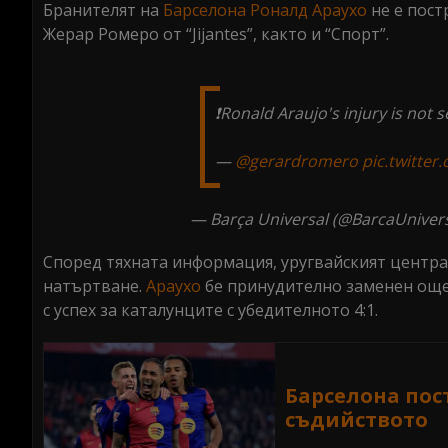
Бранителят на
Барселона
Роналд Араухо
не е пост
Жерар Ромеро от “Jijantes”, както и “Спорт”.
❗️Ronald Araujo's injury is not 
—
@gerardromero
pic.twitte
— Barça Universal (@BarcaUniver
Според тяхната информация, уругвайският центра
натъртване.
Араухо
бе принудително заменен още
с успех за каталунците с убедителното 4:1.
Барселона пос
съдийството