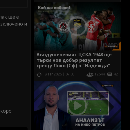
пак ще е
изключено и
Въодушевеният ЦСКА 1948 ще
търси нов добър резултат
срещу Локо (Сф) в "Надежда"
8 авг 2026 | 07:05
12644
42
скоро