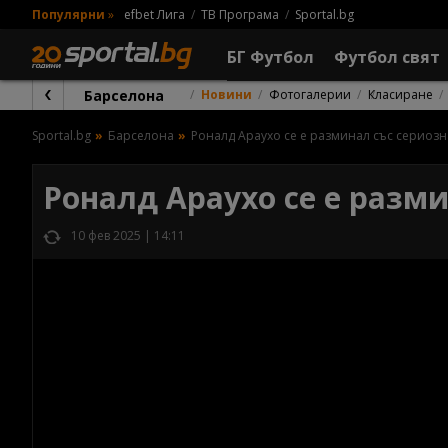
Популярни
»
efbet Лига
ТВ Програма
Sportal.bg
БГ Футбол
Футбол свят
Барселона
Новини
Фотогалерии
Класиране
Sportal.bg
Барселона
Роналд Араухо се е разминал със сериозн
Роналд Араухо се е разм
10 фев 2025 | 14:11