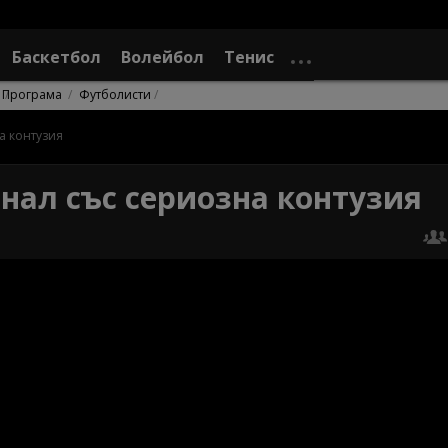
Баскетбол
Волейбол
Тенис
Програма
Футболисти
а контузия
инал със сериозна контузия