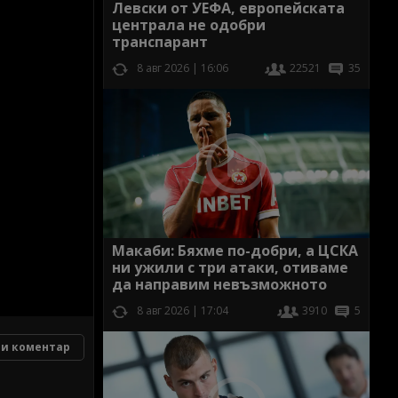
Левски от УЕФА, европейската
централа не одобри
транспарант
8 авг 2026 | 16:06
22521
35
Макаби: Бяхме по-добри, а ЦСКА
ни ужили с три атаки, отиваме
да направим невъзможното
8 авг 2026 | 17:04
3910
5
и коментар