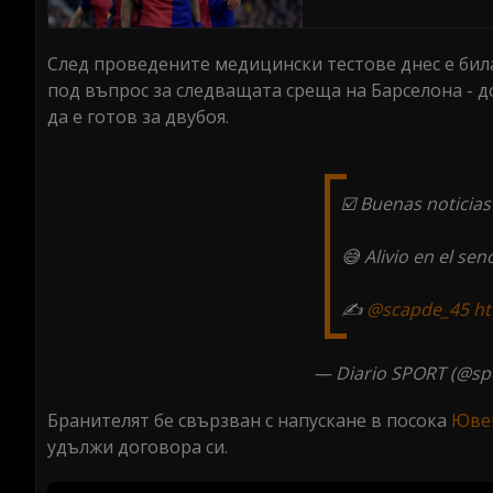
След проведените медицински тестове днес е била
под въпрос за следващата среща на Барселона - д
да е готов за двубоя.
☑️ Buenas noticia
😅 Alivio en el sen
✍️
@scapde_45
ht
— Diario SPORT (@sp
Бранителят бе свързван с напускане в посока
Юве
удължи договора си.