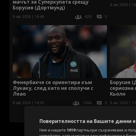
мачът за Суперкупата срещу
8 авг 2026 | 16
Борусия (Дортмунд)
8 авг 2026 | 16:46
628
0
Фенербахче се ориентира към
Борусия (
Лукаку, след като не сполучи с
сериозна 
Леао
Кьолн
8 авг 2026 | 16:00
1584
0
8 авг 2026 | 15
Поверителността на Вашите данни е 
Ние и нашите
1019
партньори съхраняваме и пол
устройство, като уникални идентификатори в биск