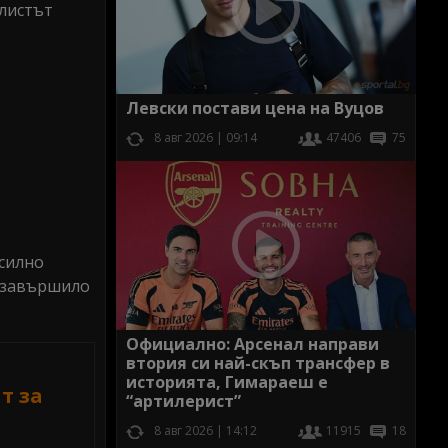
алистът
Левски постави цена на Вуцов
8 авг 2026 | 09:14
47406
75
 силно
 завършило
Официално: Арсенал направи
втория си най-скъп трансфер в
историята, Гимараеш е
т за
“артилерист”
8 авг 2026 | 14:12
11915
18