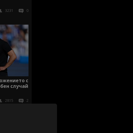
3231
0
ложението с
обен случай
2815
2
иж всички