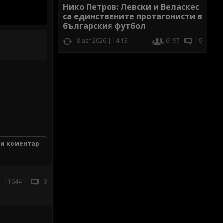
Нико Петров: Левски и Веласкес
са единствените протагонисти в
българския футбол
8 авг 2026 | 14:13
6197
19
и коментар
11644
3