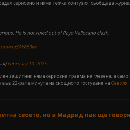
радал сериозно и няма тежка контузия, съобщава журн
serious. He is not ruled out of Rayo Vallecano clash.
r.com/Ha5AY659lw
sal)
February 10, 2025
лен защитник няма сериозна травма на глезена, а само
 във 22-рата минута на снощното гостуване на
Севиля
,
тигна своето, но в Мадрид пак ще говоря