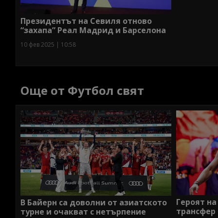
Президентът на Севиля отново
“захапа” Реал Мадрид и Барселона
10 фев 2025 | 10:58
Още от Футбол свят
Героят на
В Байерн са доволни от азиатското
трансфер
турне и очакват с нетърпение