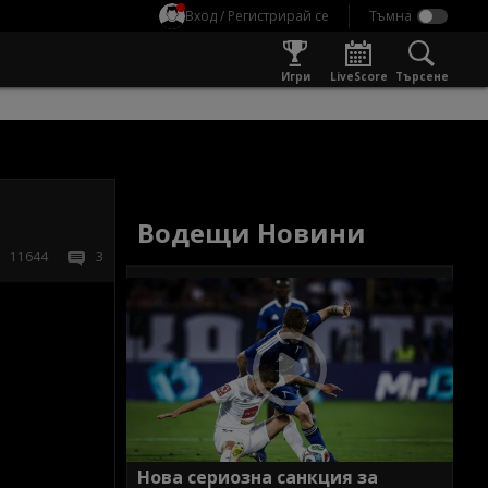
Вход / Регистрирай се
Игри
LiveScore
Търсене
Водещи Новини
11644
3
Нова сериозна санкция за