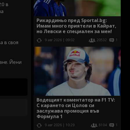
:0 в
за
Рикардиньо пред Sportal.bg:
Имам много приятели в Кайрат,
но Левски е специален за мен!
9 авг 2026 | 09:02
20532
1
а в своя
ане. Йени
Водещият коментатор на F1 TV:
С карането си Цолов си
заслужава промоция във
Формула 1
9 авг 2026 | 10:29
8104
1