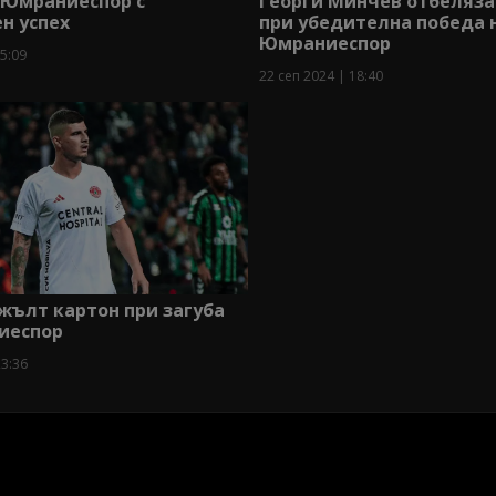
 Юмраниеспор с
Георги Минчев отбеляза
н успех
при убедителна победа 
Юмраниеспор
05:09
22 сеп 2024 | 18:40
жълт картон при загуба
иеспор
23:36