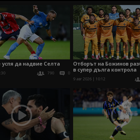
 успя да надвие Селта
Отборът на Божинов раз
в супер дълга контрола
:30
790
0
9 авг 2026 | 10:12