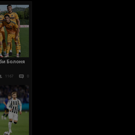
би Болоня
1167
0