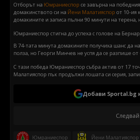
Отборът на
Юмраниеспор
се завърна на победния
домакинството си на
Йени Малатияспор
от 10-ия 
домакините и записа пълни 90 минути на терена, 
Юмраниеспор стигна до успеха с голове на Бернард
В 74-тата минута домакините получиха шанс да нап
полза, но Георги Минчев не успя да се разпише от 
С тази победа Юмраниеспор събра актив от 17 точ
Малатияспор пък продължи лошата си серия, записв
Добави Sportal.bg
Следвай
Юмраниеспор
Йени Малатияспор