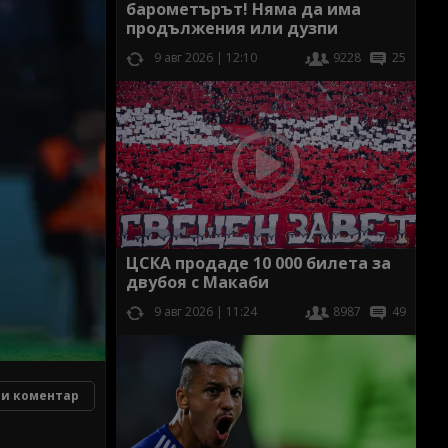
барометърът! Няма да има
продължения или дузпи
9 авг 2026 | 12:10
9228
25
ЦСКА продаде 10 000 билета за
двубоя с Макаби
9 авг 2026 | 11:24
8987
49
и коментар