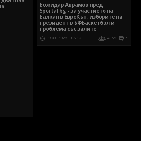
 два гола
Божидар Аврамов пред
на
Sportal.bg - за участието на
Балкан в ЕвроКъп, изборите на
президент в БФБаскетбол и
проблема със залите
9 авг 2026 | 08:30
4168
5