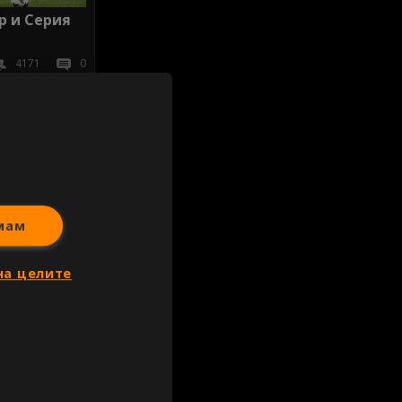
р и Серия
4171
0
иж всички
мам
на целите