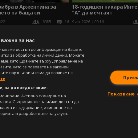
рибра в Аржентина за
18-годишен накара Инте
ето на баща си
"А" да мечтаят
:22
6985
16
9 авг 2026 | 09:16
В
важна за нас
учаваме достъп до информация на Вашето
витки за обработка на лични данни. Можете
реме, като щракнете върху „Управление на
зите, като се позовете на законен
шите партньори и няма да повлияе на
Прие
ите
, за да предоставим:
Показване 
циониране. Активно сканиране на
кация. Съхраняване на и/или достъп до
еклама и съдържание, измерване на
орията и разработване на услуги.