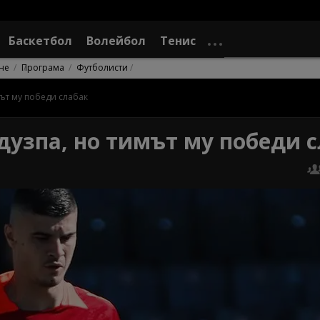
Баскетбол
Волейбол
Тенис
не
Програма
Футболисти
ът му победи слабак
дузпа, но тимът му победи 