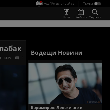
Вход / Регистрирай се
Игри
LiveScore
Търсене
слабак
Водещи Новини
4139
3
Боримиров: Левски ще е