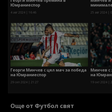
Георги Минчев премина в
Минчев и
Юмраниеспор
минимале
4 авг 2024 | 16:46
25 авг 2024 | 
Георги Минчев с цял мач за победа
Минчев с 
на Юмраниеспор
на Юмран
29 сеп 2024 | 21:27
19 окт 2024 | 
Още от Футбол свят