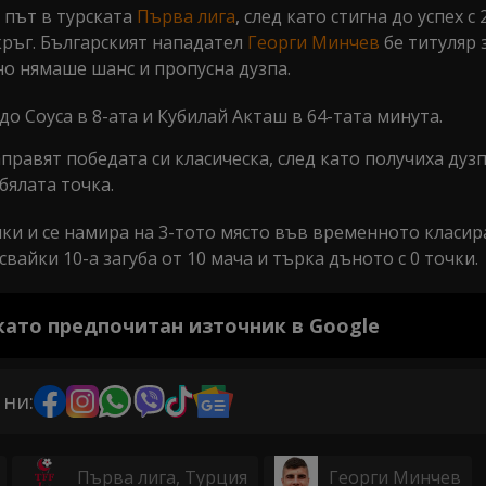
 път в турската
Първа лига
, след като стигна до успех с 2
кръг. Българският нападател
Георги Минчев
бе титуляр 
но нямаше шанс и пропусна дузпа.
о Соуса в 8-ата и Кубилай Акташ в 64-тата минута.
равят победата си класическа, след като получиха дузп
бялата точка.
ки и се намира на 3-тото място във временното класир
айки 10-а загуба от 10 мача и търка дъното с 0 точки.
 като предпочитан източник в Google
 ни:
Първа лига, Турция
Георги Минчев