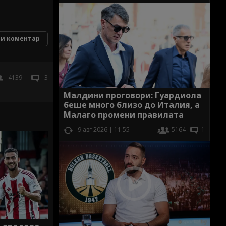
и коментар
4139
3
Малдини проговори: Гуардиола
беше много близо до Италия, а
Малаго промени правилата
9 авг 2026 | 11:55
5164
1