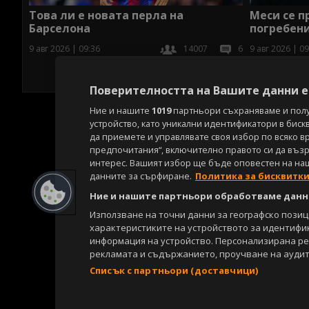
Това ли е новата перла на
Меси се п
Барселона
погребени
9 авг 2026 | 09:36
14007
6
9 авг 2026 | 09
Поверителността на Вашите данни е 
Ние и нашите
1019
партньори съхраняваме и пол
устройство, като уникални идентификатори в биск
да приемете и управлявате своя избор по всяко в
предпочитания“, включително правото си да възра
интерес. Вашият избор ще бъде оповестен на на
данните за сърфиране.
Политика за бисквитк
Ние и нашите партньори обработваме данни
Използване на точни данни за географско пози
характеристиките на устройството за идентифи
информация на устройство. Персонализирана р
рекламата и съдържанието, проучване на аудит
Списък с партньори (доставчици)