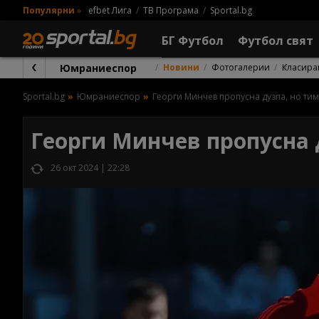
Популярни
»
efbet Лига
ТВ Програма
Sportal.bg
БГ Футбол
Футбол свят
Юмраниеспор
Новини
Фотогалерии
Класира
Sportal.bg
Юмраниеспор
Георги Минчев пропусна дузпа, но тим
Георги Минчев пропусна 
26 окт 2024 | 22:28