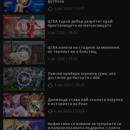
футбола
6 авг 2026 | 13:47
ЦСКА търси добър резултат край
пристанището на магьосницата
6 авг 2026 | 08:00
ЦСКА излиза на стадион за милиони,
но теренът не е блестящ
6 авг 2026 | 07:20
Левски прибира огромна сума, ако
достигне до битката с АЕК
6 авг 2026 | 09:26
Диоманде става най-скъпата покупка
в историята на Реал
6 авг 2026 | 10:33
Инфантино се извини за грешките си
и получи исканата подкрепа, с която