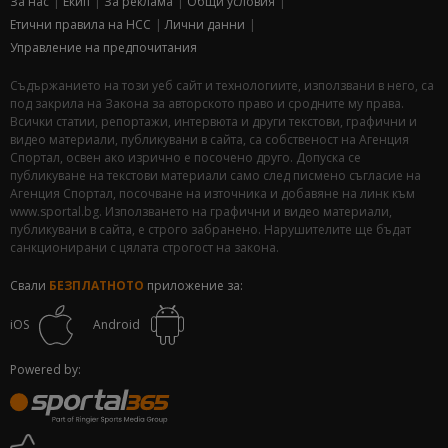
За нас
Екип
За рекламa
Общи условия
Етични правила на НСС
Лични данни
Управление на предпочитания
Съдържанието на този уеб сайт и технологиите, използвани в него, са
под закрила на Закона за авторското право и сродните му права.
Всички статии, репортажи, интервюта и други текстови, графични и
видео материали, публикувани в сайта, са собственост на Агенция
Спортал, освен ако изрично е посочено друго. Допуска се
публикуване на текстови материали само след писмено съгласие на
Агенция Спортал, посочване на източника и добавяне на линк към
www.sportal.bg. Използването на графични и видео материали,
публикувани в сайта, е строго забранено. Нарушителите ще бъдат
санкционирани с цялата строгост на закона.
Свали
БЕЗПЛАТНОТО
приложение за:
iOS
Android
Powered by: