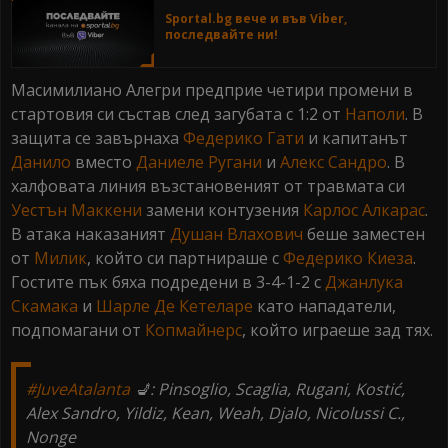
Sportal.bg вече и във Viber,
последвайте ни!
Масимилиано Алегри предприе четири промени в
стартовия си състав след загубата с 1:2 от
Наполи
. В
защита се завърнаха
Федерико Гати
и капитанът
Данило
вместо
Даниеле Ругани
и
Алекс Сандро
. В
халфовата линия възстановеният от травмата си
Уестън Маккени
замени контузения
Карлос Алкарас
.
В атака наказаният
Душан Влахович
беше заместен
от
Милик
, който си партнираше с
Федерико Киеза
.
Гостите пък бяха подредени в 3-4-1-2 с
Джанлука
Скамака
и
Шарле Де Кетеларе
като нападатели,
подпомагани от
Копмайнерс
, който играеше зад тях.
#JuveAtalanta
💺: Pinsoglio, Scaglia, Rugani, Kostić,
Alex Sandro, Yildiz, Kean, Weah, Djalo, Nicolussi C.,
Nonge