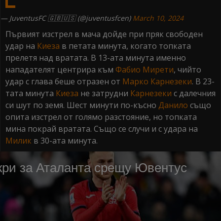
— JuventusFC 🇬🇧🇺🇸 (@juventusfcen)
March 10, 2024
Първият изстрел в мача дойде при пряк свободен
удар на
Киеза
в петата минута, когато топката
прелетя над вратата. В 13-ата минута именно
нападателят центрира към
Фабио Мирети
, чийто
удар с глава беше отразен от
Марко Карнезеки
. В 23-
тата минута
Киеза
не затрудни
Карнезеки
с далечния
си шут по земя. Шест минути по-късно
Данило
също
опита изстрел от голямо разстояние, но топката
мина покрай вратата. Също се случи и с удара на
Милик
в 30-ата минута.