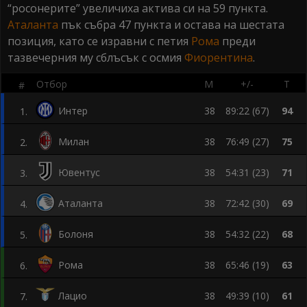
“росонерите” увеличиха актива си на 59 пункта.
Аталанта
пък събра 47 пункта и остава на шестата
позиция, като се изравни с петия
Рома
преди
тазвечерния му сблъсък с осмия
Фиорентина
.
Отбор
М
+/-
Т
#
Интер
38
89:22 (67)
94
1
.
Милан
38
76:49 (27)
75
2
.
Ювентус
38
54:31 (23)
71
3
.
Аталанта
38
72:42 (30)
69
4
.
Болоня
38
54:32 (22)
68
5
.
Рома
38
65:46 (19)
63
6
.
Лацио
38
49:39 (10)
61
7
.