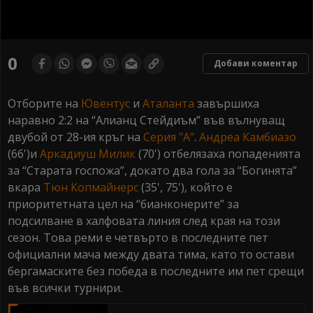
0
seconds
0
Добави коментар
of
0
seconds
Отборите на
Ювентус
и
Аталанта
завършиха
наравно 2:2 на “Алианц Стейдиъм” във вълнуващ
двубой от 28-ия кръг на
Серия "А"
.
Андреа Камбиазо
(66')и
Аркадиуш Милик
(70') отбелязаха попаденията
за “Старата госпожа”, докато два гола за “Богинята”
вкара
Тюн Копмайнерс
(35', 75'), който е
приоритетната цел на “бианконерите” за
подсилване в халфовата линия след края на този
сезон. Това реми е четвърто в последните пет
официални мача между двата тима, като то остави
бергамаските без победа в последните им пет срещи
във всички турнири.