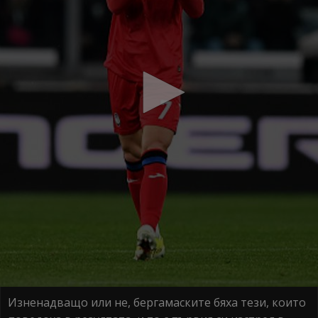
Изненадващо или не, бергамаските бяха тези, които