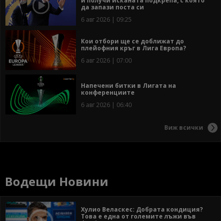
и получи исканата подкрепа, с която
да запази поста си
6 авг 2026 | 09:25
Кои отбори ще се доближат до
плейофния кръг в Лига Европа?
6 авг 2026 | 07:00
Напечени битки в Лигата на
конференциите
6 авг 2026 | 06:40
Виж всички
Водещи Новини
Хулио Веласкес: Добрата кондиция?
Това е една от големите лъжи във