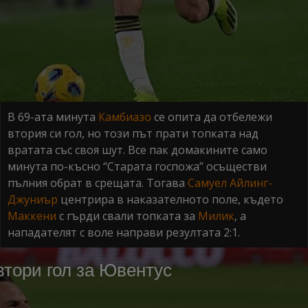
В 69-ата минута
Камбиазо
се опита да отбележи
втория си гол, но този път прати топката над
вратата със своя шут. Все пак домакините само
минута по-късно “Старата госпожа” осъществи
пълния обрат в срещата. Тогава
Самуел Айлинг-
Джуниър
центрира в наказателното поле, където
Маккени
с гърди свали топката за
Милик
, а
нападателят с воле направи резултата 2:1.