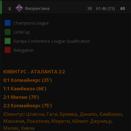
Фиорентина
38
61:46 (15)
60
8
.
ChampionsLeague
UefaCup
Europa Conference League Qualification
Relegation
ЮВЕНТУС - АТАЛАНТА 2:2
0:1 Копмайнерс (35')
1:1 Камбиазо (66')
2:1 Милик (70')
2:2 Копмайнерс (75')
Ювентус
:
Шчесни
,
Гати
,
Бремер
,
Данило
,
Камбиазо
,
Маккени
,
Локатели
,
Мирети
,
Айлинг-Джуниър
,
Милик
,
Киеза