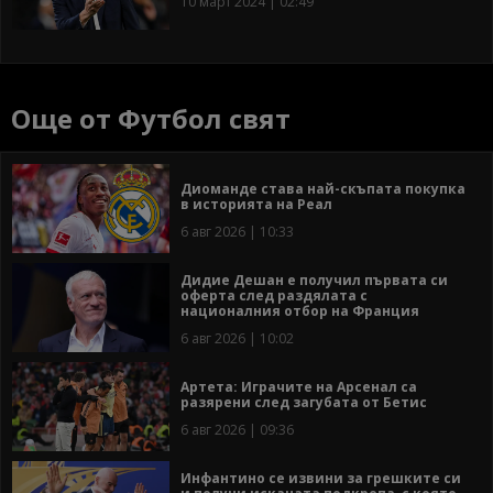
10 март 2024 | 02:49
Още от Футбол свят
Диоманде става най-скъпата покупка
в историята на Реал
6 авг 2026 | 10:33
Дидие Дешан е получил първата си
оферта след раздялата с
националния отбор на Франция
6 авг 2026 | 10:02
Артета: Играчите на Арсенал са
разярени след загубата от Бетис
6 авг 2026 | 09:36
Инфантино се извини за грешките си