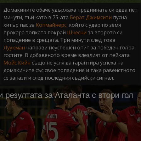
Домакините обаче удържаха преднината си едва пет
минути, тъй като в 75-ата
Берат Джимсити
пусна
хитър пас за
Копмайнерс
, който с удар по земя
прокара топката покрай
Шчесни
за второто си
попадение в срещата. Три минути след това
Луукман
направи неуспешен опит за победен гол за
гостите. В добавеното време влезлият от пейката
Мойс Кийн
също не успя да гарантира успеха на
домакините със свое попадение и така равенстното
се запази и след последния съдийски сигнал.