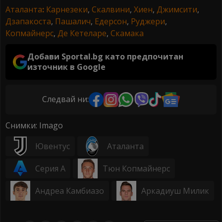
Аталанта
:
Карнезеки
,
Скалвини
,
Хиен
,
Джимсити
,
Дзапакоста
,
Пашалич
,
Едерсон
,
Руджери
,
Копмайнерс
,
Де Кетеларе
,
Скамака
Добави Sportal.bg като предпочитан
източник в Google
Следвай ни:
Снимки: Imago
Ювентус
Аталанта
Серия А
Тюн Копмайнерс
Андреа Камбиазо
Аркадиуш Милик