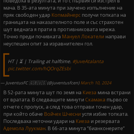
поведоха в резултата, и то с първия си изстрел в
мача. В 35-ата минута при заучено изпълнение на
пряк свободен удар
Копмайнерс
получи топката на
границата на наказателното поле и със страхотен
шут веднага я прати в противниковата мрежа.
Точно преди почивката
Мануел Локатели
направи
неуспешен опит за изравнителен гол.
HT | ⏳ | Trailing at halftime.
#JuveAtalanta
pic.twitter.com/hQOrqZEsbi
— JuventusFC 🇬🇧🇺🇸 (@juventusfcen)
March 10, 2024
В 52-рата минута шут по земя на
Киеза
мина встрани
от вратата. В следващите минути
Скамака
първо се
отчете с пропуск, а след това отправи точен удар,
при който обаче
Войчех Шчесни
успя избие топката.
Последваха неточни удари на
Киеза
и резервата
Адемола Луукман
. В 66-ата минута ”бианконерите”