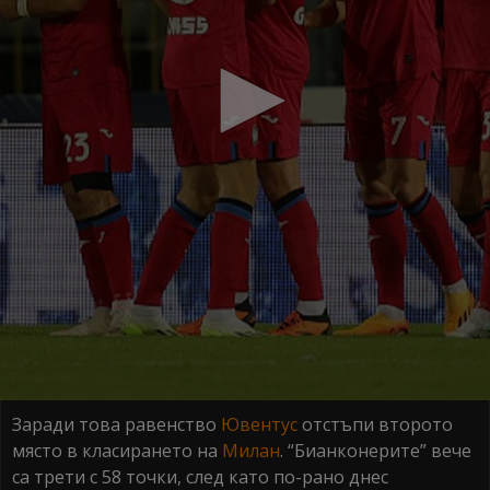
Заради това равенство
Ювентус
отстъпи второто
място в класирането на
Милан
. “Бианконерите” вече
са трети с 58 точки, след като по-рано днес