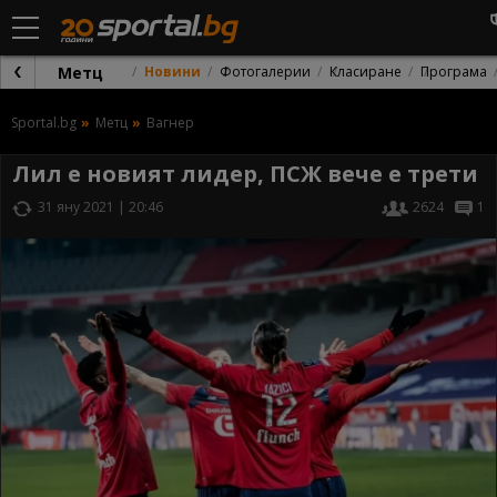
Метц
Новини
Фотогалерии
Класиране
Програма
Sportal.bg
Метц
Вагнер
Лил е новият лидер, ПСЖ вече е трети
31 яну 2021 | 20:46
2624
1