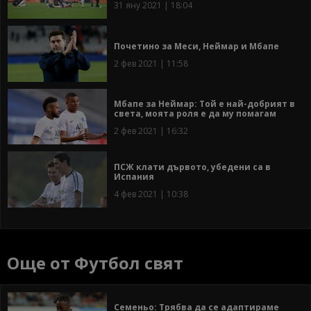
31 яну 2021 | 18:04
Почетино за Меси, Неймар и Мбапе
2 фев 2021 | 11:58
Мбапе за Неймар: Той е най-добрият в
света, моята роля е да му помагам
2 фев 2021 | 16:32
ПСЖ клати дървото, убедени са в
Испания
4 фев 2021 | 10:38
Още от Футбол свят
Семеньо: Трябва да се адаптираме