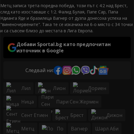
Метц записа трета поредна победа, този път с 4:2 над Брест,
след като изоставаше с 1:2. Фалид Булая, Папе Сар, Папа
Ндианга Яде и бразилеца Вагнер от дузпа донесоха успеха на
"виненочервените". Така те се изкачиха на 6-о място с 34 точки
и са съвсем близо до местата в Лига Европа.
Добави Sportal.bg като предпочитан
източник в Google
Следвай ни:
Лил
Лион
Лориен
Ница
Пари Сен Жермен
Сент Етиен
Брест
Дижон
Метц
По
Вагнер
Шарл Аби