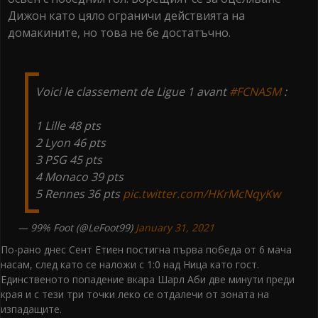
Дижон като цяло ограничи действията на
домакините, но това не бе достатъчно.
Voici le classement de Ligue 1 avant
#FCNASM
:
1 Lille 48 pts
2 Lyon 46 pts
3 PSG 45 pts
4 Monaco 39 pts
5 Rennes 36 pts
pic.twitter.com/HKrMcNqyKw
— 99% Foot (@LeFoot99)
January 31, 2021
По-рано днес Сент Етиен постигна първа победа от 6 мача
насам, след като се наложи с 1:0 над Ница като гост.
Единственото попадение вкара Шарл Аби две минути преди
края и с тези три точки леко се отдалечи от зоната на
изпадащите.