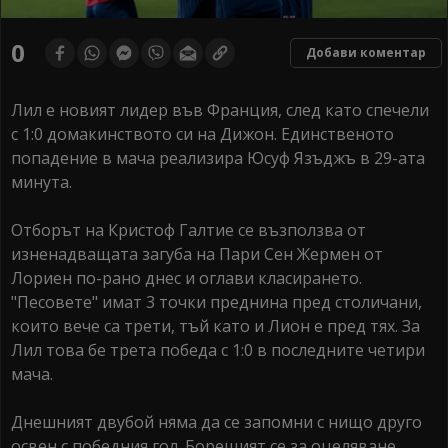
0
Добави коментар
Лил е новият лидер във Франция, след като спечели
с 1:0 домакинството си на Дижон. Единственото
попадение в мача реализира Юсуф Язъджъ в 29-ата
минута.
Отборът на Кристоф Галтие се възползва от
изненадващата загуба на Пари Сен Жермен от
Лориен по-рано днес и оглави класирането.
"Песовете" имат 3 точки преднина пред столичани,
които вече са трети, тъй като и Лион е пред тях. За
Лил това бе трета победа с 1:0 в последните четири
мача.
Днешният двубой няма да се запомни с нищо друго
освен с победния гол. Борещият се за оцеляване