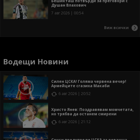
Бешикташ потвърди за преговори с
Душан Влахович
7 авг 2026 | 00:54
Виж всички
Водещи Новини
Силен ЦСКА! Голяма червена вечер!
Армейците сгазиха Макаби
6 авг 2026 | 20:52
Христо Янев: Поздравявам момчетата,
но трябва да останем смирени
6 авг 2026 | 21:12
Сенси предупреди ЦСКА за реванша