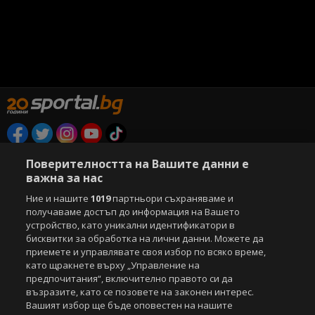
Copyright © 2007-2026 Агенция Спортал. Всички права запазени.
Поверителността на Вашите данни е
Този уебсайт е собственост на
Sportal Media Group
важна за нас
За нас
Екип
За рекламa
Общи условия
Ние и нашите
1019
партньори съхраняваме и
получаваме достъп до информация на Вашето
Етични правила на НСС
Лични данни
устройство, като уникални идентификатори в
Управление на предпочитания
бисквитки за обработка на лични данни. Можете да
приемете и управлявате своя избор по всяко време,
Съдържанието на този уеб сайт и технологиите, използвани в него, са
като щракнете върху „Управление на
под закрила на Закона за авторското право и сродните му права.
предпочитания“, включително правото си да
Всички статии, репортажи, интервюта и други текстови, графични и
възразите, като се позовете на законен интерес.
видео материали, публикувани в сайта, са собственост на Агенция
Вашият избор ще бъде оповестен на нашите
Спортал, освен ако изрично е посочено друго. Допуска се