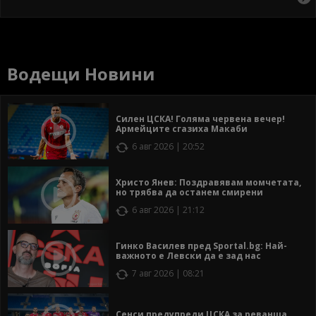
Водещи Новини
Силен ЦСКА! Голяма червена вечер!
Армейците сгазиха Макаби
6 авг 2026 | 20:52
Христо Янев: Поздравявам момчетата,
но трябва да останем смирени
6 авг 2026 | 21:12
Гинко Василев пред Sportal.bg: Най-
важното е Левски да е зад нас
7 авг 2026 | 08:21
Сенси предупреди ЦСКА за реванша