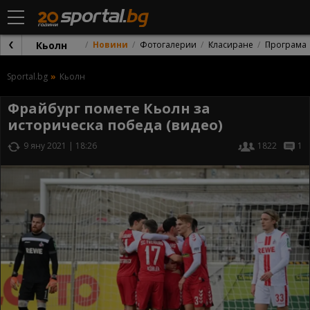
Кьолн
Новини
Фотогалерии
Класиране
Програма
Sportal.bg
Кьолн
Фрайбург помете Кьолн за
историческа победа (видео)
9 яну 2021 | 18:26
1822
1