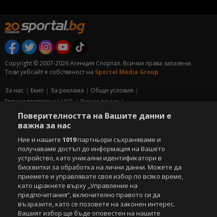
Copyright © 2007-2026 Агенция Спортал. Всички права запазени.
Този уебсайт е собственост на
Sportal Media Group
За нас
Екип
За рекламa
Общи условия
Етични правила на НСС
Лични данни
Управление на предпочитания
Поверителността на Вашите данни е
важна за нас
Съдържанието на този уеб сайт и технологиите, използвани в него, са
Ние и нашите
1019
партньори съхраняваме и
под закрила на Закона за авторското право и сродните му права.
Всички статии, репортажи, интервюта и други текстови, графични и
получаваме достъп до информация на Вашето
видео материали, публикувани в сайта, са собственост на Агенция
устройство, като уникални идентификатори в
Спортал, освен ако изрично е посочено друго. Допуска се
бисквитки за обработка на лични данни. Можете да
публикуване на текстови материали само след писмено съгласие на
приемете и управлявате своя избор по всяко време,
Агенция Спортал, посочване на източника и добавяне на линк към
като щракнете върху „Управление на
www.sportal.bg. Използването на графични и видео материали,
предпочитания“, включително правото си да
публикувани в сайта, е строго забранено. Нарушителите ще бъдат
възразите, като се позовете на законен интерес.
санкционирани с цялата строгост на закона.
Вашият избор ще бъде оповестен на нашите