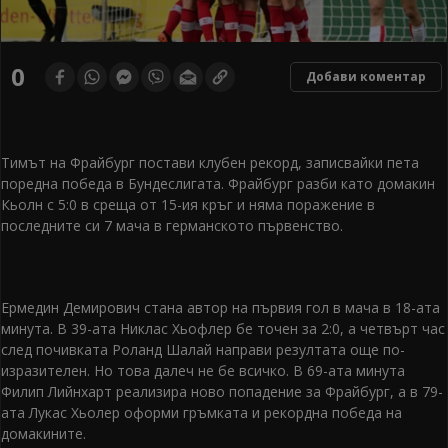
0
Добави коментар
Тимът на Фрайбург постави клубен рекорд, записвайки пета
поредна победа в Бундеслигата. Фрайбург разби като домакин
Кьолн с 5:0 в среща от 15-ия кръг и няма поражение в
последните си 7 мача в германското първенство.
Ермедин Демирович стана автор на първия гол в мача в 18-ата
минута. В 39-ата Никлас Хьофлер бе точен за 2:0, а четвърт час
след почивката Роланд Шалай направи резултата още по-
изразителен. Но това далеч не бе всичко. В 69-ата минута
Филип Лийнхарт реализира ново попадение за Фрайбург, а в 79-
ата Лукас Хьолер оформи гръмката и рекордна победа на
домакините.