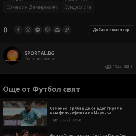
Ермедин Демирович
Бундеслига
0
Добави коментар
SPORTAL.BG
Спортни новини
1822
1
Още от Футбол свят
Семеньо: Трябва да се адаптираме
към философията на Мареска
7 авг 2026 | 03:58
Феран Торес е казал "да" на Пари Сен