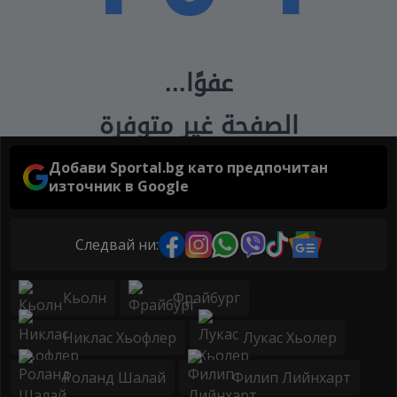
Добави Sportal.bg като предпочитан
източник в Google
Следвай ни:
Кьолн
Фрайбург
Никлас Хьофлер
Лукас Хьолер
Роланд Шалай
Филип Лийнхарт