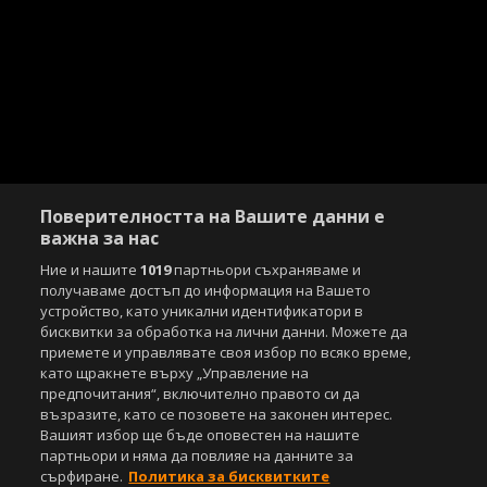
Поверителността на Вашите данни е
важна за нас
Ние и нашите
1019
партньори съхраняваме и
получаваме достъп до информация на Вашето
устройство, като уникални идентификатори в
бисквитки за обработка на лични данни. Можете да
приемете и управлявате своя избор по всяко време,
като щракнете върху „Управление на
предпочитания“, включително правото си да
възразите, като се позовете на законен интерес.
Вашият избор ще бъде оповестен на нашите
партньори и няма да повлияе на данните за
сърфиране.
Политика за бисквитките