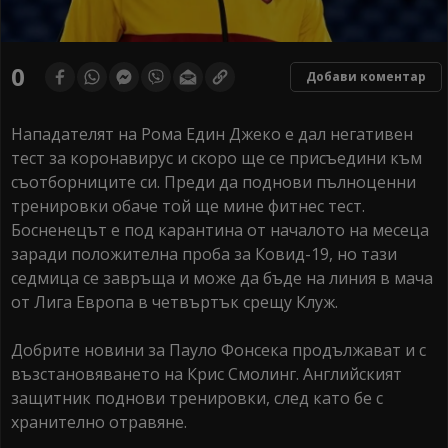
0
Добави коментар
Нападателят на Рома Един Джеко е дал негативен
тест за коронавирус и скоро ще се присъедини към
съотборниците си. Преди да поднови пълноценни
тренировки обаче той ще мине фитнес тест.
Босненецът e под карантина от началото на месеца
заради положителна проба за Ковид-19, но тази
седмица се завръща и може да бъде на линия в мача
от Лига Европа в четвъртък срещу Клуж.
Добрите новини за Пауло Фонсека продължават и с
възстановяването на Крис Смолинг. Английският
защитник поднови тренировки, след като бе с
хранително отравяне.