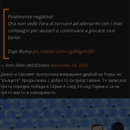
Finalmente negativo!
Ora non vedo l’ora di tornare ad allenarmi con i miei
compagni per aiutarli a continuare a giocare così
bene!
Daje Roma
pic.twitter.com/cgIRNgmSRY
— Edin Deko (@EdDzeko)
November 23, 2020
Джеко и Смолинг пропуснаха вчерашния двубой на Рома, но
"вълците" продължиха с доброто си представяне. Те записаха
трета поредна победа в Серия А след 3:0 над Парма и са на
трето място в класирането.