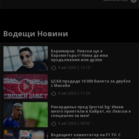
Водещи Новини
Боримиров: Левски ще е
барометърът! Няма да има
продължения или дузпи
9 авг 2026 | 12:10
ЦСКА продаде 10 000 билета за двубоя
с Макаби
9 авг 2026 | 11:24
Рикардиньо пред Sportal.bg: Имам
много приятели в Кайрат, но Левски е
специален за мен!
9 авг 2026 | 09:02
Водещият коментатор на F1 TV: С