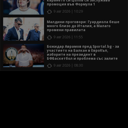
карането си Цолов си заслужава
промоция във Формула 1
9 авг 2026 | 10:29
Малдини проговори: Гуардиола беше
много близо до Италия, а Малаго
промени правилата
9 авг 2026 | 11:55
Божидар Аврамов пред Sportal.bg - за
участието на Балкан в ЕвроКъп,
изборите на президент в
БФБаскетбол и проблема със залите
9 авг 2026 | 08:30