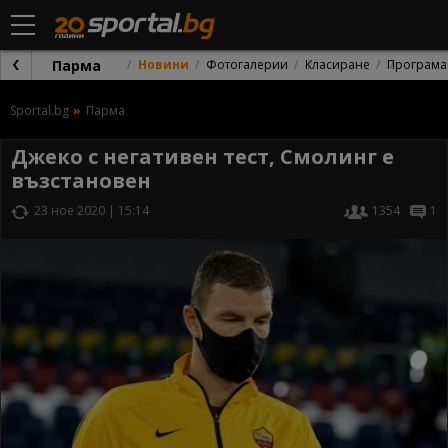
Парма
Новини
Фотогалерии
Класиране
Програма
Sportal.bg
Парма
Джеко с негативен тест, Смолинг е
възстановен
23 ное 2020 | 15:14
1354
1