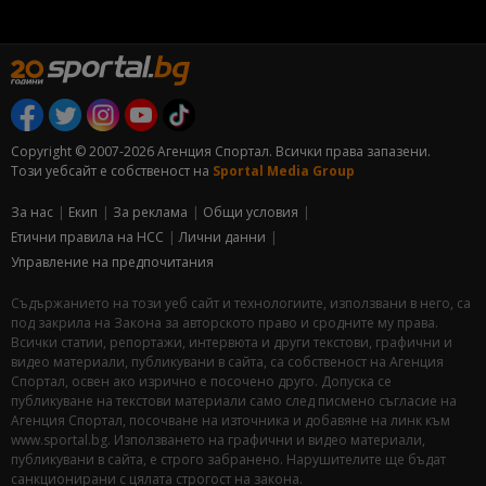
Copyright © 2007-2026 Агенция Спортал. Всички права запазени.
Този уебсайт е собственост на
Sportal Media Group
За нас
Екип
За рекламa
Общи условия
Етични правила на НСС
Лични данни
Управление на предпочитания
Съдържанието на този уеб сайт и технологиите, използвани в него, са
под закрила на Закона за авторското право и сродните му права.
Всички статии, репортажи, интервюта и други текстови, графични и
видео материали, публикувани в сайта, са собственост на Агенция
Спортал, освен ако изрично е посочено друго. Допуска се
публикуване на текстови материали само след писмено съгласие на
Агенция Спортал, посочване на източника и добавяне на линк към
www.sportal.bg. Използването на графични и видео материали,
публикувани в сайта, е строго забранено. Нарушителите ще бъдат
санкционирани с цялата строгост на закона.