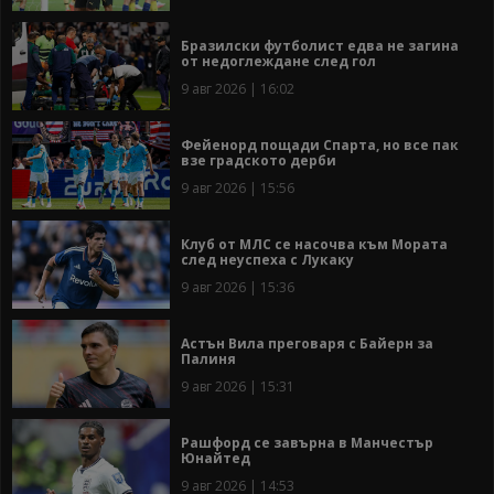
Бразилски футболист едва не загина
от недоглеждане след гол
9 авг 2026 | 16:02
Фейенорд пощади Спарта, но все пак
взе градското дерби
9 авг 2026 | 15:56
Клуб от МЛС се насочва към Мората
след неуспеха с Лукаку
9 авг 2026 | 15:36
Астън Вила преговаря с Байерн за
Палиня
9 авг 2026 | 15:31
Рашфорд се завърна в Манчестър
Юнайтед
9 авг 2026 | 14:53