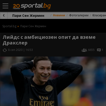
Пари Сен Жермен
Новини
Фотогалерии
Класира
Sportal.bg
Пари Сен Жермен
Лийдс с амбициозен опит да вземе
Дракслер
8 сеп 2020 | 16:53
6655
1