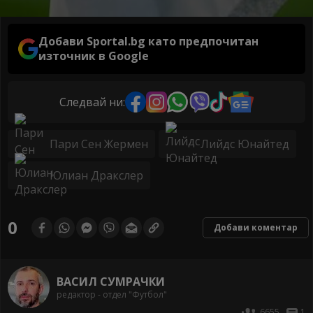
Добави Sportal.bg като предпочитан
източник в Google
Следвай ни:
Пари Сен Жермен
Лийдс Юнайтед
Юлиан Дракслер
0
Добави коментар
ВАСИЛ СУМРАЧКИ
редактор - отдел "Футбол"
6655
1