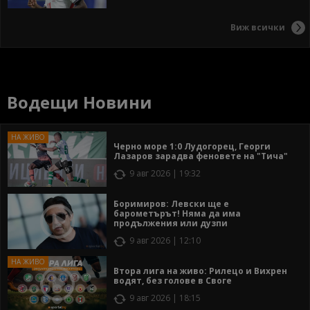
Виж всички
Водещи Новини
Черно море 1:0 Лудогорец, Георги
Лазаров зарадва феновете на "Тича"
9 авг 2026 | 19:32
Боримиров: Левски ще е
барометърът! Няма да има
продължения или дузпи
9 авг 2026 | 12:10
Втора лига на живо: Рилецо и Вихрен
водят, без голове в Своге
9 авг 2026 | 18:15