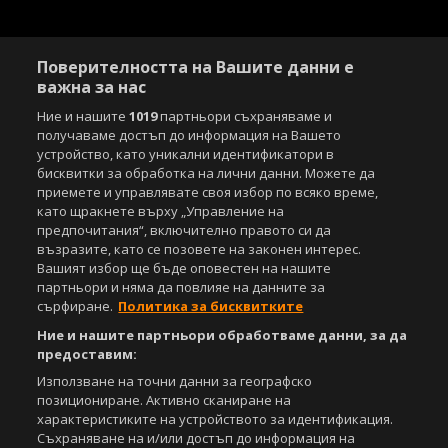
Поверителността на Вашите данни е
важна за нас
Ние и нашите
1019
партньори съхраняваме и
получаваме достъп до информация на Вашето
устройство, като уникални идентификатори в
бисквитки за обработка на лични данни. Можете да
приемете и управлявате своя избор по всяко време,
като щракнете върху „Управление на
предпочитания“, включително правото си да
възразите, като се позовете на законен интерес.
Вашият избор ще бъде оповестен на нашите
партньори и няма да повлияе на данните за
сърфиране.
Политика за бисквитките
Ние и нашите партньори обработваме данни, за да
предоставим:
Използване на точни данни за географско
позициониране. Активно сканиране на
характеристиките на устройството за идентификация.
Съхраняване на и/или достъп до информация на