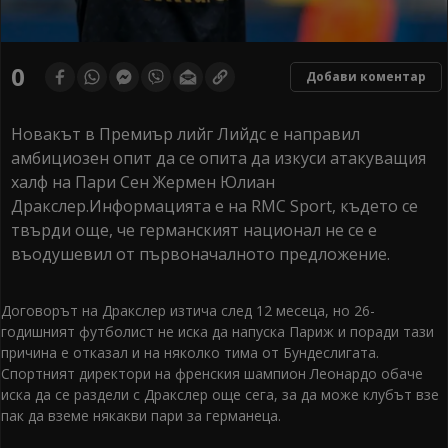
0
Добави коментар
Новакът в Премиър лийг Лийдс е направил
амбициозен опит да се опита да изкуси атакуващия
халф на Пари Сен Жермен Юлиан
Дракслер.Информацията е на RMC Sport, където се
твърди още, че германският национал не се е
въодушевил от първоначалното предложение.
Договорът на Дракслер изтича след 12 месеца, но 26-
годишният футболист не иска да напуска Париж и поради тази
причина е отказал и на няколко тима от Бундеслигата.
Спортният директори на френския шампион Леонардо обаче
иска да се раздели с Дракслер още сега, за да може клубът взе
пак да вземе някакви пари за германеца.