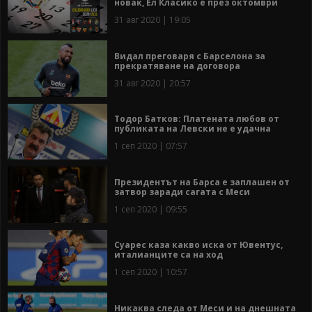
новак, Ел Класико е през октомври
31 авг 2020 | 19:05
Видал преговаря с Барселона за
прекратяване на договора
31 авг 2020 | 20:57
Тодор Батков: Платената любов от
публиката на Левски не е удачна
1 сеп 2020 | 07:57
Президентът на Барса е заплашен от
затвор заради сагата с Меси
1 сеп 2020 | 09:55
Суарес каза какво иска от Ювентус,
италианците са на ход
1 сеп 2020 | 10:57
Никаква следа от Меси и на днешната