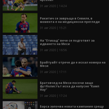
31 авг 2020 | 14:24
Ракитич се завръща в Севиля, в
момента е на медицински прегледи
31 авг 2020 | 15:21
На "Етихад" вече се подготвят за
идването на Меси
31 авг 2020 | 16:56
Брайтуайт отрече да е искал номера на
Меси
31 авг 2020 | 17:11
Братовчед на Меси посочи защо
футболистът иска да напусне “Камп
Ноу”
31 авг 2020 | 17:24
Барса започва новата кампания срещу