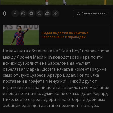
0
Добави коментар
Видал подложи на критика
Барселона на изпроводяк
Нажежената обстановка на “Камп Ноу” покрай спора
между Лионел Меси и ръководството кара почти
всички футболисти на Барселона да мълчат,
отбелязва “Марка”. Досега някакъв коментар чухме
само от Луис Суарес и Артуро Видал, които бяха
поставени в графата “Ненужни”. Никой друг от
играчите не казва нищо и възцарилото се мълчание
е нещо нетипично. Думичка не е казал дори Жерард
Пике, който е сред лидерите на отбора и дори има
амбиции един ден да стане президент на клуба.