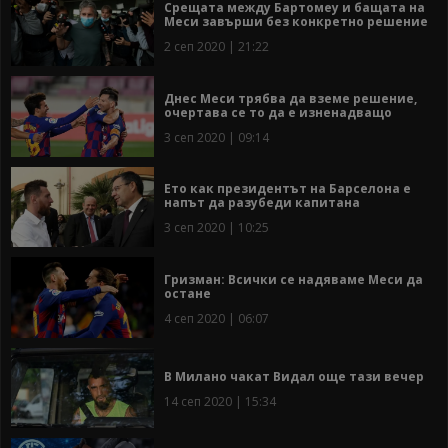
Срещата между Бартомеу и бащата на
Меси завърши без конкретно решение
2 сеп 2020 | 21:22
Днес Меси трябва да вземе решение,
очертава се то да е изненадващо
3 сеп 2020 | 09:14
Ето как президентът на Барселона е
напът да разубеди капитана
3 сеп 2020 | 10:25
Гризман: Всички се надяваме Меси да
остане
4 сеп 2020 | 06:07
В Милано чакат Видал още тази вечер
14 сеп 2020 | 15:34