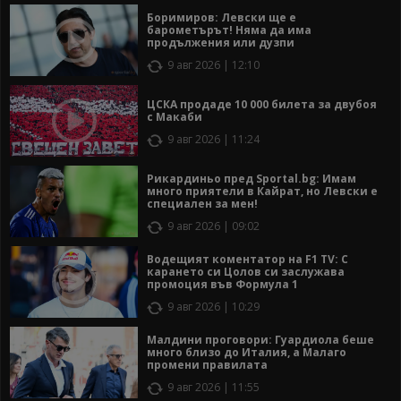
Боримиров: Левски ще е
барометърът! Няма да има
продължения или дузпи
9 авг 2026 | 12:10
ЦСКА продаде 10 000 билета за двубоя
с Макаби
9 авг 2026 | 11:24
Рикардиньо пред Sportal.bg: Имам
много приятели в Кайрат, но Левски е
специален за мен!
9 авг 2026 | 09:02
Водещият коментатор на F1 TV: С
карането си Цолов си заслужава
промоция във Формула 1
9 авг 2026 | 10:29
Малдини проговори: Гуардиола беше
много близо до Италия, а Малаго
промени правилата
9 авг 2026 | 11:55