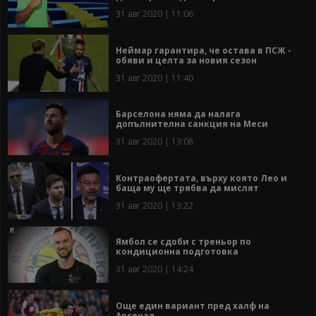
31 авг 2020 | 11:06
Неймар гарантира, че остава в ПСЖ -
обяви и целта за новия сезон
31 авг 2020 | 11:40
Барселона няма да налага
допълнителна санкция на Меси
31 авг 2020 | 13:08
Контраофертата, върху която Лео и
баща му ще трябва да мислят
31 авг 2020 | 13:22
Ямбол се сдоби с треньор по
кондиционна подготовка
31 авг 2020 | 14:24
Още един вариант пред халф на
Арсенал