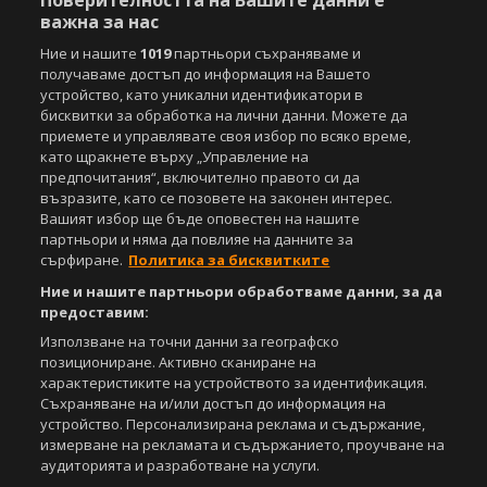
Поверителността на Вашите данни е
важна за нас
Ние и нашите
1019
партньори съхраняваме и
получаваме достъп до информация на Вашето
устройство, като уникални идентификатори в
бисквитки за обработка на лични данни. Можете да
приемете и управлявате своя избор по всяко време,
като щракнете върху „Управление на
предпочитания“, включително правото си да
възразите, като се позовете на законен интерес.
Вашият избор ще бъде оповестен на нашите
партньори и няма да повлияе на данните за
сърфиране.
Политика за бисквитките
Ние и нашите партньори обработваме данни, за да
предоставим:
Използване на точни данни за географско
позициониране. Активно сканиране на
характеристиките на устройството за идентификация.
Съхраняване на и/или достъп до информация на
устройство. Персонализирана реклама и съдържание,
измерване на рекламата и съдържанието, проучване на
аудиторията и разработване на услуги.