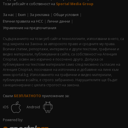
Този уебсайт е собственост на
Sportal Media Group
За нас
Екип
За рекламa
Общи условия
Етични правила на НСС
Лични данни
Управление на предпочитания
Съдържанието на този уеб сайт и технологиите, използвани в него, са
под закрила на Закона за авторското право и сродните му права.
Всички статии, репортажи, интервюта и други текстови, графични и
видео материали, публикувани в сайта, са собственост на Агенция
Спортал, освен ако изрично е посочено друго. Допуска се
публикуване на текстови материали само след писмено съгласие на
Агенция Спортал, посочване на източника и добавяне на линк към
www.sportal.bg. Използването на графични и видео материали,
публикувани в сайта, е строго забранено. Нарушителите ще бъдат
санкционирани с цялата строгост на закона.
Свали
БЕЗПЛАТНОТО
приложение за:
iOS
Android
Powered by: