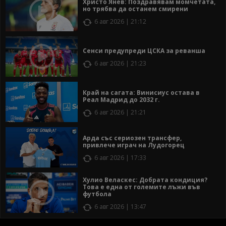
Христо Янев: Поздравявам момчетата,
но трябва да останем смирени
6 авг 2026 | 21:12
Сенси предупреди ЦСКА за реванша
6 авг 2026 | 21:23
Край на сагата: Винисиус остава в
Реал Мадрид до 2032 г.
6 авг 2026 | 21:21
Арда със сериозен трансфер,
привлече играч на Лудогорец
6 авг 2026 | 17:33
Хулио Веласкес: Добрата кондиция?
Това е една от големите лъжи във
футбола
6 авг 2026 | 13:47