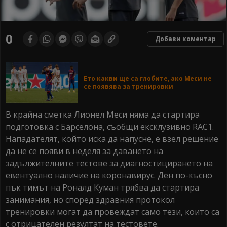
0
Добави коментар
Ето какви ще са глобите, ако Меси не
се появява за тренировки
В крайна сметка Лионел Меси няма да стартира
подготовка с Барселона, съобщи ексклузивно RAC1.
Нападателят, който иска да напусне, е взел решение
да не се появи в неделя за даването на
задължителните тестове за диагностицирането на
евентуално наличие на коронавирус. Ден по-късно
пък тимът на Роналд Куман трябва да стартира
занимания, но според здравния протокол
тренировки могат да провеждат само тези, които са
с отрицателен резултат на тестовете.