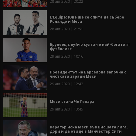
28 авг 2020 | 20:22
L’Equipe: Юве ще се опита да събере
Роналдо и Меси
28 авг 2020 | 21:51
Брунеец с вуйчо султан е най-богатият
футболист
29 авг 2020 | 10:16
Президентът на Барселона започна с
чистката заради Меси
29 авг 2020 | 12:42
Меси стана Че Гевара
29 авг 2020 | 13:45
Карагър иска Меси във Висшата лига,
дори и да отиде в Манчестър Сити