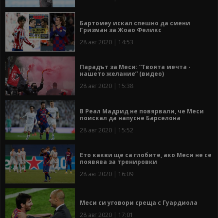
Бартомеу искал спешно да смени
Гризман за Жоао Феликс
28 авг 2020 | 14:53
Парадът за Меси: “Твоята мечта -
нашето желание” (видео)
28 авг 2020 | 15:38
В Реал Мадрид не повярвали, че Меси
поискал да напусне Барселона
28 авг 2020 | 15:52
Ето какви ще са глобите, ако Меси не се
появява за тренировки
28 авг 2020 | 16:09
Меси си уговори среща с Гуардиола
28 авг 2020 | 17:01