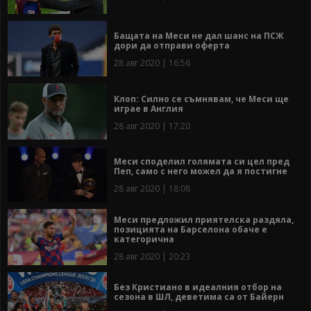
Бащата на Меси не дал шанс на ПСЖ
дори да отправи оферта
28 авг 2020 | 16:56
Клоп: Силно се съмнявам, че Меси ще
играе в Англия
28 авг 2020 | 17:20
Меси споделил голямата си цел пред
Пеп, само с него можел да я постигне
28 авг 2020 | 18:08
Меси предложил приятелска раздяла,
позицията на Барселона обаче е
категорична
28 авг 2020 | 20:23
Без Кристиано в идеалния отбор на
сезона в ШЛ, деветима са от Байерн