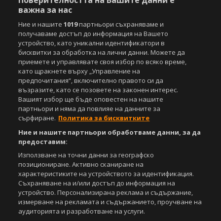
Поверителността на Вашите данни е
важна за нас
Ние и нашите
1019
партньори съхраняваме и
получаваме достъп до информация на Вашето
устройство, като уникални идентификатори в
бисквитки за обработка на лични данни. Можете да
приемете и управлявате своя избор по всяко време,
като щракнете върху „Управление на
предпочитания“, включително правото си да
възразите, като се позовете на законен интерес.
Вашият избор ще бъде оповестен на нашите
партньори и няма да повлияе на данните за
сърфиране.
Политика за бисквитките
Ние и нашите партньори обработваме данни, за да
предоставим:
Използване на точни данни за географско
позициониране. Активно сканиране на
характеристиките на устройството за идентификация.
Съхраняване на и/или достъп до информация на
устройство. Персонализирана реклама и съдържание,
измерване на рекламата и съдържанието, проучване на
аудиторията и разработване на услуги.