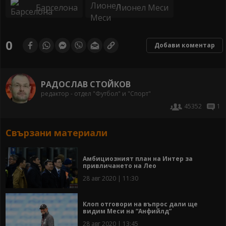
Барселона
Лионел Меси
0
Добави коментар
РАДОСЛАВ СТОЙКОВ
редактор - отдел "Футбол" и "Спорт"
45352
1
Свързани материали
Амбициозният план на Интер за
привличането на Лео
28 авг 2020 | 11:30
Клоп отговори на въпрос дали ще
видим Меси на “Анфийлд”
28 авг 2020 | 13:45