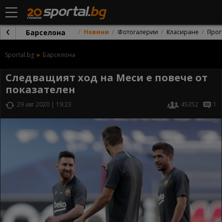
Барселона
Новини
Фотогалерии
Класиране
Прог
Sportal.bg
Барселона
Следващият ход на Меси е повече от
показателен
29 авг 2020 | 19:23
45352
1